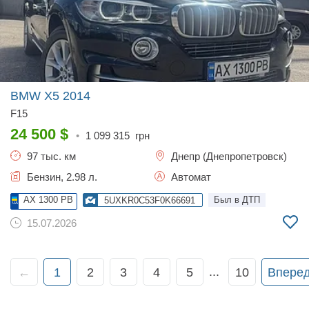
BMW X5
2014
F15
24 500
$
•
1 099 315
грн
97 тыс. км
Днепр (Днепропетровск)
Бензин, 2.98 л.
Автомат
AX 1300 PB
Был в ДТП
5UXKR0C53F0K66691
15.07.2026
...
←
1
2
3
4
5
10
Впере