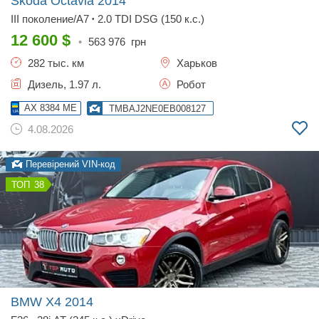
Skoda Octavia
2014
III поколение/A7
2.0 TDI DSG (150 к.с.)
•
12 600
$
•
563 976
грн
282 тыс. км
Харьков
Дизель, 1.97 л.
Робот
AX 8384 ME
TMBAJ2NE0EB008127
4.08.2026
Перевірений VIN-код
38
BMW X4
2014