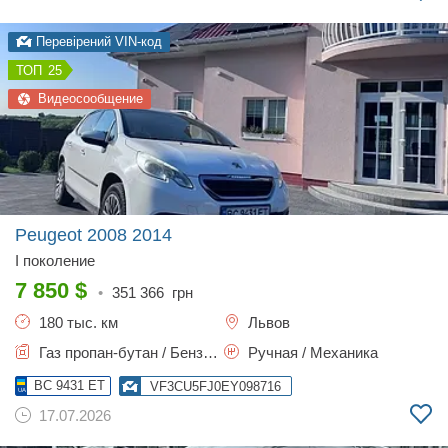
Перевірений VIN-код
25
Видеосообщение
Peugeot 2008
2014
I поколение
7 850
$
•
351 366
грн
180 тыс. км
Львов
Газ пропан-бутан / Бензин, 1.6 л.
Ручная / Механика
BC 9431 ET
VF3CU5FJ0EY098716
17.07.2026