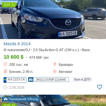
23
Mazda 6
2014
III поколение/GJ
2.5 SkyActive-G AT (194 к.с.)
Base
•
•
10 600
$
•
474 668
грн
200 тыс. км
Бровары
Бензин, 2.49 л.
Автомат
KA 1223 CA
Был в ДТП
JM1GJ1V59F1214445
2.08.2026
Перевірений VIN-код
23