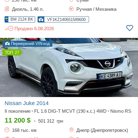
Дизель, 1.46 л.
Ручная / Механика
BM 2124 BK
VF1KZ140651589600
Продано 6.08.2026
Перевірений VIN-код
27
Nissan Juke
2014
II поколение
FL 1.6 DIG-T MCVT (190 к.с.) 4WD
Nismo RS
•
•
11 200
$
•
501 312
грн
168 тыс. км
Днепр (Днепропетровск)