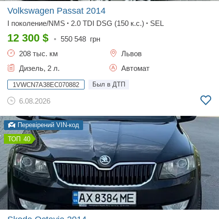
Volkswagen Passat
2014
I поколение/NMS
2.0 TDI DSG (150 к.с.)
SEL
•
•
12 300
$
•
550 548
грн
208 тыс. км
Львов
Дизель, 2 л.
Автомат
Был в ДТП
1VWCN7A38EC070882
6.08.2026
Перевірений VIN-код
40