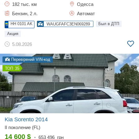
182 тыс. км
Одесса
Бензин, 2 л.
Автомат
HH 0101 AK
Был в ДТП
WAUGFAFC3EN069289
Акция
5.08.2026
Перевірений VIN-код
35
Kia Sorento
2014
II поколение (FL)
14 600
$
•
653 496
грн