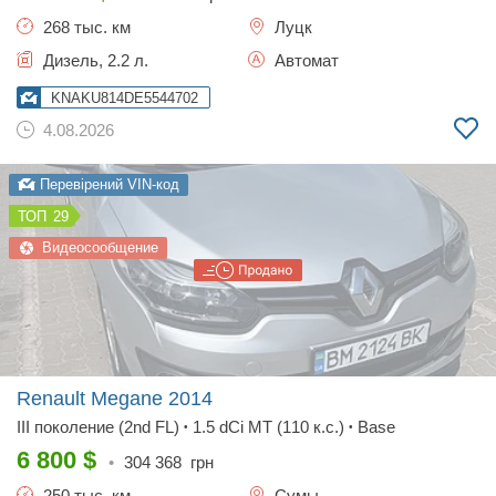
268 тыс. км
Луцк
Дизель, 2.2 л.
Автомат
KNAKU814DE5544702
4.08.2026
Перевірений VIN-код
29
Видеосообщение
Renault Megane
2014
III поколение (2nd FL)
1.5 dCi MT (110 к.с.)
Base
•
•
6 800
$
•
304 368
грн
250 тыс. км
Сумы