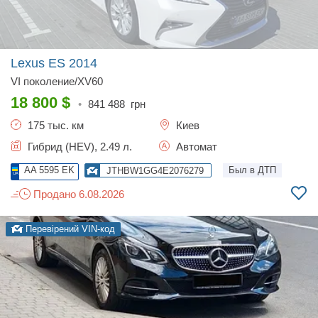
Lexus ES
2014
VI поколение/XV60
18 800
$
•
841 488
грн
175 тыс. км
Киев
Гибрид (HEV), 2.49 л.
Автомат
AA 5595 EK
Был в ДТП
JTHBW1GG4E2076279
Продано 6.08.2026
Перевірений VIN-код