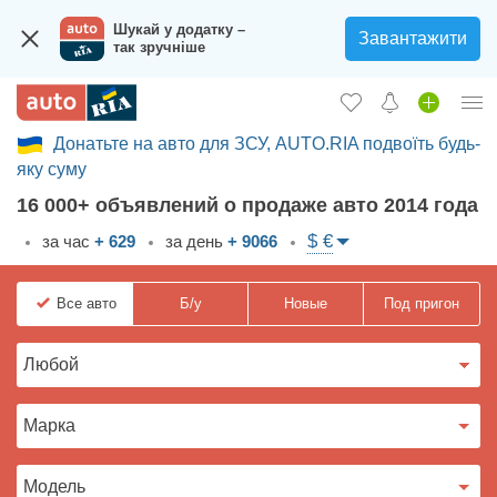
Шукай у додатку –
Завантажити
так зручніше
Донатьте на авто для ЗСУ, AUTO.RIA подвоїть будь-
Вход в кабинет
яку суму
Збір на авто для ЗСУ
16 000+ объявлений о продаже авто 2014 года
Автомобили б/у
$ €
за час
+ 629
за день
+ 9066
Новые авто
Все
авто
Б/у
Новые
Под пригон
Новости
Отзывы об авто
Все для авто
Загрузить приложение