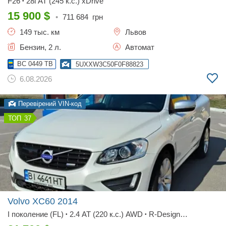
F26
28i AT (245 к.с.) xDrive
•
15 900
$
•
711 684
грн
149 тыс. км
Львов
Бензин, 2 л.
Автомат
BC 0449 TB
5UXXW3C50F0F88823
6.08.2026
Перевірений VIN-код
37
Volvo XC60
2014
I поколениe (FL)
2.4 AT (220 к.с.) AWD
R-Design
•
•
(Momentum)