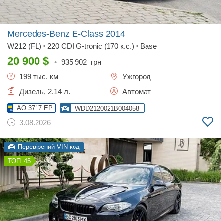
Mercedes-Benz E-Class
2014
W212 (FL)
220 CDI G-tronic (170 к.с.)
Base
•
•
20 900
$
•
935 902
грн
199 тыс. км
Ужгород
Дизель, 2.14 л.
Автомат
AO 3717 EP
WDD2120021B004058
3.08.2026
Перевірений VIN-код
45