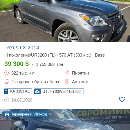
Lexus LX
2014
III поколение/URJ200 (FL)
570 AT (383 к.с.)
Base
•
•
39 300
$
•
1 759 068
грн
322 тыс. км
Пирятин
Газ пропан-бутан / Бензин, 5.7 л.
Автомат
KA 3353 AC
JTJHY00W304161822
14.07.2026
Перевірений VIN-код