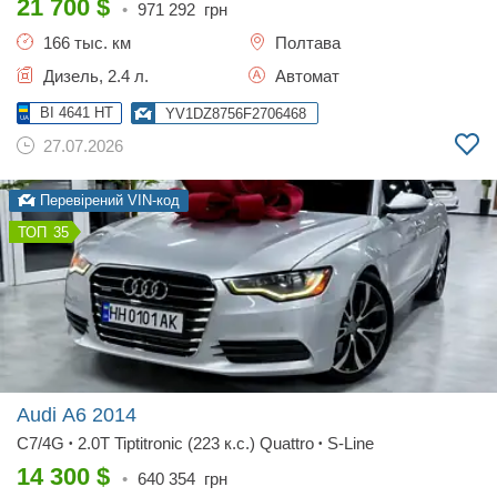
21 700
$
•
971 292
грн
166 тыс. км
Полтава
Дизель, 2.4 л.
Автомат
BI 4641 HT
YV1DZ8756F2706468
27.07.2026
Перевірений VIN-код
35
Audi A6
2014
C7/4G
2.0T Tiptitronic (223 к.с.) Quattro
S-Line
•
•
14 300
$
•
640 354
грн