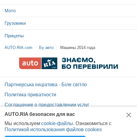
Мото
Грузовики
Прицепы
AUTO.RIA.com
Бу авто
Машины 2014 года
Партнерська ініціатива - Біле світло
Политика приватности
Соглашение о предоставлении услуг
AUTO.RIA безопасен для вас
Помощь по сайту AUTO.RIA
Мы используем
cookie-файлы
. Ознакомиться с
Карта сайта
Политикой использования файлов cookies
Вакансии AUTO.RIA