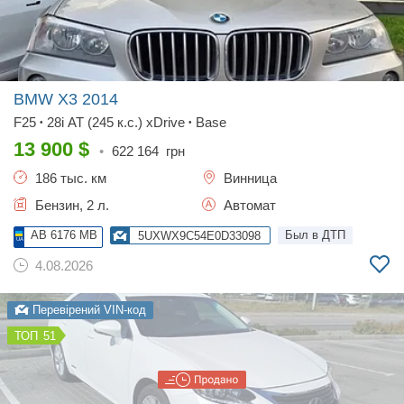
BMW X3
2014
F25
28i AT (245 к.с.) xDrive
Base
•
•
13 900
$
•
622 164
грн
186 тыс. км
Винница
Бензин, 2 л.
Автомат
AB 6176 MB
Был в ДТП
5UXWX9C54E0D33098
4.08.2026
Перевірений VIN-код
51