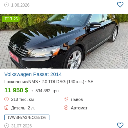
1.08.2026
25
Volkswagen Passat
2014
I поколение/NMS
2.0 TDI DSG (140 к.с.)
SE
•
•
11 950
$
•
534 882
грн
219 тыс. км
Львов
Дизель, 2 л.
Автомат
1VWBN7A37EC085126
31.07.2026