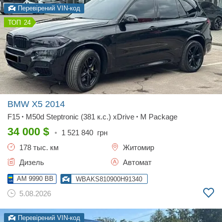
Перевірений VIN-код
24
BMW X5
2014
F15
M50d Steptronic (381 к.с.) xDrive
M Package
•
•
34 000
$
•
1 521 840
грн
178 тыс. км
Житомир
Дизель
Автомат
AM 9990 BB
WBAKS810900H91340
5.08.2026
Перевірений VIN-код