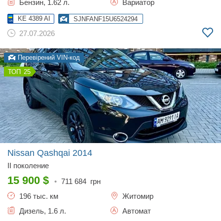
Бензин, 1.62 л.
Вариатор
KE 4389 AI
SJNFANF15U6524294
27.07.2026
Перевірений VIN-код
25
Nissan Qashqai
2014
II поколение
15 900
$
•
711 684
грн
196 тыс. км
Житомир
Дизель, 1.6 л.
Автомат