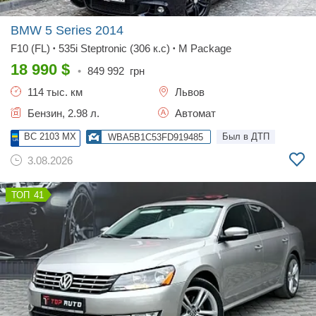
BMW 5 Series
2014
F10 (FL)
535i Steptronic (306 к.с)
M Package
•
•
18 990
$
•
849 992
грн
114 тыс. км
Львов
Бензин, 2.98 л.
Автомат
BC 2103 MX
Был в ДТП
WBA5B1C53FD919485
3.08.2026
41