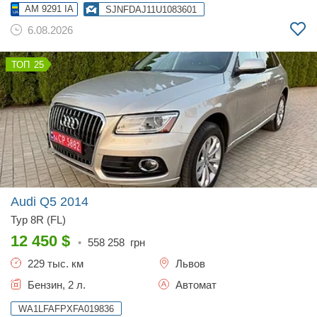
AM 9291 IA
SJNFDAJ11U1083601
6.08.2026
25
Audi Q5
2014
Typ 8R (FL)
12 450
$
•
558 258
грн
229 тыс. км
Львов
Бензин, 2 л.
Автомат
WA1LFAFPXFA019836