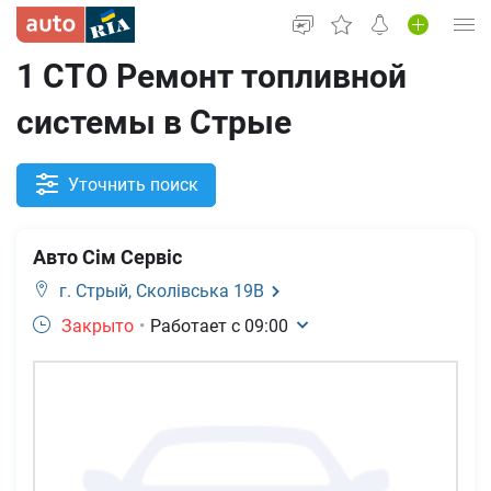
1 СТО Ремонт топливной
Вход в кабинет
системы в Стрые
Автомобили б/у
Новые авто
Уточнить поиск
Новости
Авто Сім Сервіс
Все для авто
г. Стрый,
Сколівська 19В
Закрыто
•
Работает с
09:00