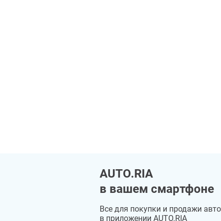
ка, 3
Ужгород, J8VP+H7 Оноківці
Откроется в 09:00
Закарпатська область
Закрыто
•
Откроется в 09:
AUTO.RIA
в вашем смартфоне
Все для покупки и продажи авто
в приложении AUTO.RIA