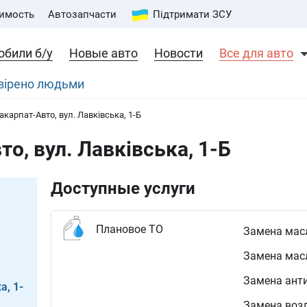
имость
Автозапчасти
Підтримати ЗСУ
обили б/у
Новые авто
Новости
Все для авто
евірено людьми
акарпат-Авто, вул. Лавківська, 1-Б
о, вул. Лавківська, 1-Б
Доступные услуги
Плановое ТО
Замена масл
Замена мас
Замена ант
а, 1-
Замена воз