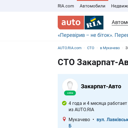
RIA.com
Автомобили
Недвиж
Автом
«Перевірив – не біток». Пер
AUTO.RIA.com
СТО
в Мукачево
З
СТО Закарпат-Авт
Закарпат-Авто
4 года и 4 месяца работает
из AUTO.RIA
Мукачево
•
вул. Лавківськ
Б