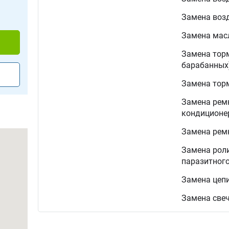
Замена воз
Замена мас
Замена тор
барабанных
Замена тор
Замена ремн
кондиционе
Замена рем
Замена рол
паразитного
Замена цеп
Замена све