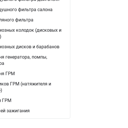
душного фильтра салона
ляного фильтра
мозных колодок (дисковых и
)
мозных дисков и барабанов
я генератора, помпы,
ра
ня ГРМ
иков ГРМ (натяжителя и
)
и ГРМ
чей зажигания