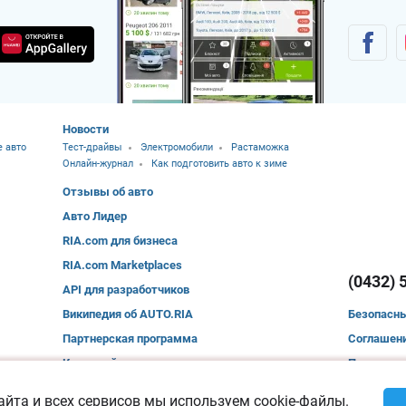
Новости
 авто
Тест-драйвы
Электромобили
Растаможка
Онлайн-журнал
Как подготовить авто к зиме
Отзывы об авто
Авто Лидер
RIA.com для бизнеса
RIA.com Marketplaces
(0432) 
API для разработчиков
Википедия об AUTO.RIA
Безопасн
Партнерская программа
Соглашени
Карта сайта
Помощь по
Политика 
йта и всех сервисов мы используем cookie-файлы.