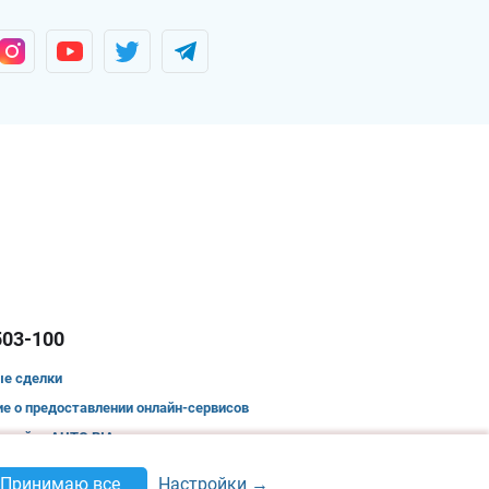
503-100
ые сделки
е о предоставлении онлайн-сервисов
 сайту AUTO.RIA.com
приватности
Настройки →
Принимаю все