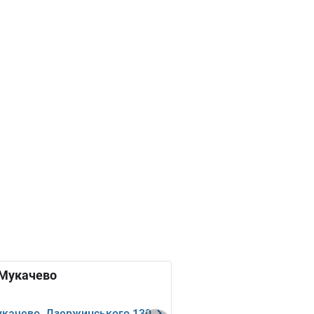
Мукачево
качево, Дзержинського 130