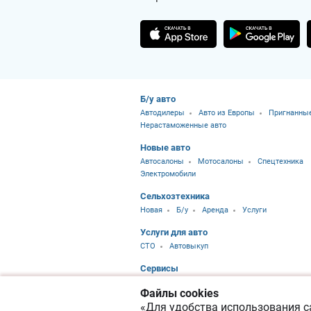
Б/у авто
Автодилеры
Авто из Европы
Пригнанные
Нерастаможенные авто
Новые авто
Автосалоны
Мотосалоны
Спецтехника
Электромобили
Сельхозтехника
Новая
Б/у
Аренда
Услуги
Услуги для авто
CTO
Автовыкуп
Сервисы
Калькулятор растаможки
Сравнение авто
Файлы cookies
Цены на топливо
Автотермины
«Для удобства использования са