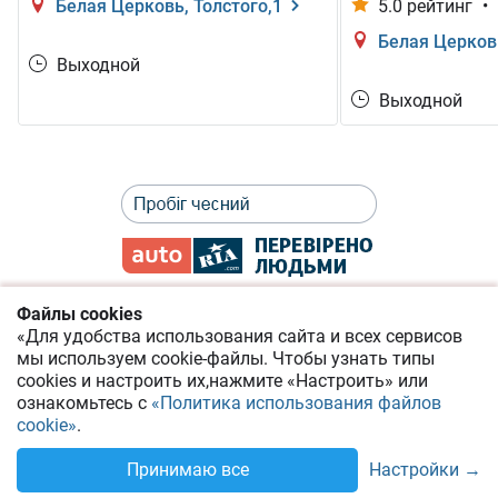
Белая Церковь, Толстого,1
5.0 рейтинг
•
Белая Церков
Выходной
Выходной
Файлы cookies
«Для удобства использования сайта и всех сервисов
Политика приватности
мы используем cookie-файлы.
Чтобы узнать типы
cookies
и настроить их,
нажмите «Настроить» или
Соглашение о предоставлении онлайн-сервисов
ознакомьтесь с
«Политика использования файлов
cookie»
.
Помощь по сайту AUTO.RIA
Позвонить
Настройки →
Принимаю все
Укр
Рус
© 2014-2026 RIA.com