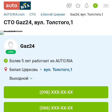
AUTO.RIA.com
СТО
в Белой Церкви
Gaz24, вул. Толстого,1
Вход в кабинет
СТО Gaz24, вул. Толстого,1
Автомобили б/у
1 из 1
Назад
Новые авто
Gaz24
Новости
Все для авто
Более 5 лет работает из AUTO.RIA
Белая Церковь
•
вул. Толстого,1
Выходной
(098) XXX-XX-XX
(066) XXX-XX-XX