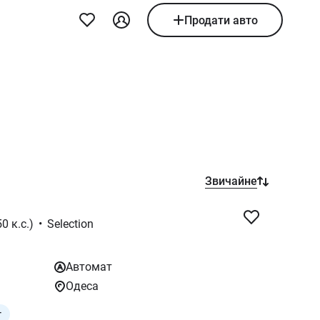
Продати авто
Звичайне
0 к.с.)
•
Selection
Автомат
Одеса
т