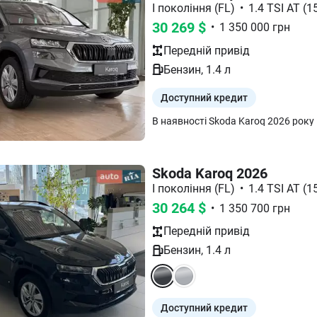
I покоління (FL)
•
1.4 TSI AT (15
30 269
$
•
1 350 000
грн
Передній
привід
Бензин
,
1.4
л
Доступний кредит
Skoda Karoq 2026
I покоління (FL)
•
1.4 TSI AT (15
30 264
$
•
1 350 700
грн
Передній
привід
Бензин
,
1.4
л
Доступний кредит