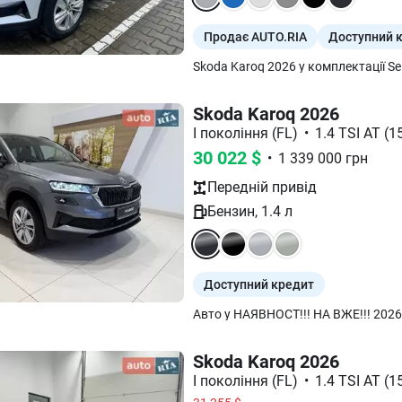
Продає AUTO.RIA
Доступний 
Skoda Karoq 2026
I покоління (FL)
•
1.4 TSI AT (15
30 022
$
•
1 339 000
грн
Передній
привід
Бензин
,
1.4
л
Доступний кредит
Skoda Karoq 2026
I покоління (FL)
•
1.4 TSI AT (15