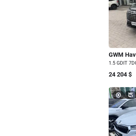
GWM
Hav
1.5 GDIT 7DC
24 204
$