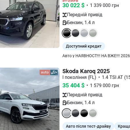
31 255
$
30 022
$
•
1 339 000
грн
Передній
привід
Бензин
,
1.4
л
Доступний кредит
Skoda Karoq 2025
I покоління (FL)
•
1.4 TSI AT (15
35 404
$
•
1 579 000
грн
Передній
привід
Бензин
,
1.4
л
Авто після тест-драйву
Краща