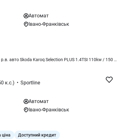
Автомат
Івано-Франківськ
Авто у НАЯВНОСТ!!! НА ВЖЕ!!! 2026 р.в. авто Skoda Karoq Selection PLUS 1.4TSI 110kw / 150 к.с. 8 AT гідротрансформатор AISIN (Автоматична КПП) в чорному кольорі металік Black Magic Pearlescent 1Z1Z Selection PLUS Комплектація : Selection Plus Додаткові опції: – Електричний багажник Віртуальна педаль з помахом ноги – Лобове скло з підігрівом – Підігрів передніх та задніх сидінь – "PARK DISTANCE CONTROL" - датчики паркування спереду і ззаду – З камерою заднього виду Вартість авто 1 382 000 грн з ПДВ. Ми працюємо, світло є (якщо ні, то у нас працює генератор). За детальнішою інформацією звертайтесь за номером телефону
0 к.с.)
•
Sportline
Автомат
Івано-Франківськ
 ціна
Доступний кредит