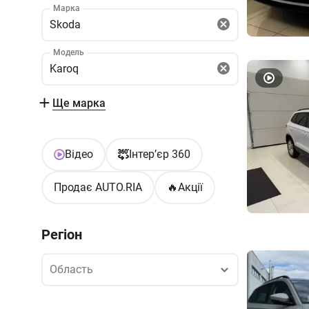
Марка
Skoda
Модель
Karoq
Ще марка
Відео
Інтер’єр 360
Продає AUTO.RIA
🔥
Акції
Регіон
Область
Область