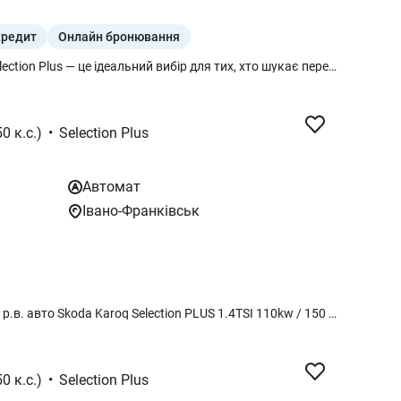
кредит
Онлайн бронювання
Skoda Karoq 2026 у комплектації Selection Plus — це ідеальний вибір для тих, хто шукає перевірену надійність у поєднанні з розширеним переліком сучасних зручностей, що робить кожну поїздку максимально вигідною та комфортною. Головна цінність цієї моделі полягає у гармонійному тандемі потужного 150-сильного двигуна 1.4 TSI та класичного 8-ступеневого «автомата», що забезпечує не лише приємну динаміку та паливну ощадливість, а й високий рівень експлуатаційної надійності. Обираючи версію Selection Plus, ви інвестуєте у свій щоденний спокій: цифрова панель приладів, розширена мультимедіа та інтелектуальні помічники водія створюють відчуття автомобіля вищого сегменту, зберігаючи при цьому фірмову практичність Simply Clever. Це зважене рішення для власника, який цінує баланс між технологічністю, затишком сімейного кросовера та гарантованою високою вартістю автомобіля на ринку в майбутньому.
0 к.с.)
•
Selection Plus
Автомат
Івано-Франківськ
Авто у НАЯВНОСТ!!! НА ВЖЕ!!! 2026 р.в. авто Skoda Karoq Selection PLUS 1.4TSI 110kw / 150 к.с. 8 AT гідротрансформатор AISIN (Автоматична КПП) в НОВОМУ сірому кольорі металік Graphite Grey 5X5X Selection PLUS Комплектація : Selection Plus Додаткові опції: – Електричний багажник Віртуальна педаль з помахом ноги – Лобове скло з підігрівом – Підігрів передніх та задніх сидінь – "PARK DISTANCE CONTROL" - датчики паркування спереду і ззаду – З камерою заднього виду Вартість авто 1 339 000 грн з ПДВ. Ми працюємо, світло є (якщо ні, то у нас працює генератор). За детальнішою інформацією звертайтесь за номером телефону
0 к.с.)
•
Selection Plus