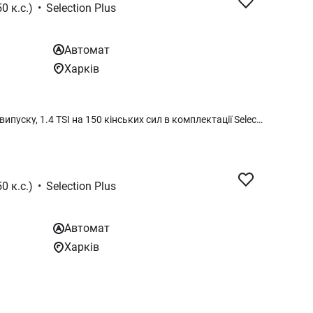
0 к.с.)
•
Selection Plus
Автомат
Харків
В наявності Skoda Karoq 2026 року випуску, 1.4 TSI на 150 кінських сил в комплектації Selection Plus. Для консультації звертайтесь за вказаним номером!
0 к.с.)
•
Selection Plus
Автомат
Харків