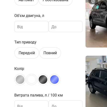
Об'єм двигуна, л
Від
До
Тип приводу
Передній
Повний
Колір
Витрата палива,
л / 100 км
Від
До