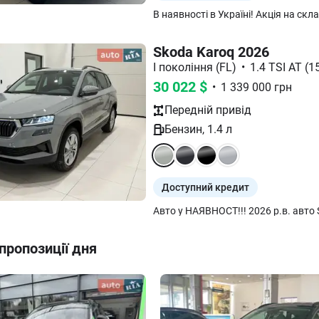
Skoda Karoq 2026
I покоління (FL)
•
1.4 TSI AT (15
30 022
$
•
1 339 000
грн
Передній
привід
Бензин
,
1.4
л
Доступний кредит
пропозиції дня