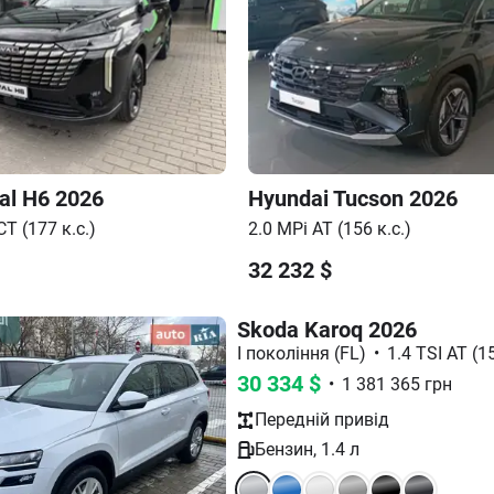
al H6
2026
Hyundai
Tucson
2026
T (177 к.с.)
2.0 MPi AT (156 к.с.)
32 232
$
Skoda Karoq 2026
I покоління (FL)
•
1.4 TSI AT (15
30 334
$
•
1 381 365
грн
Передній
привід
Бензин
,
1.4
л