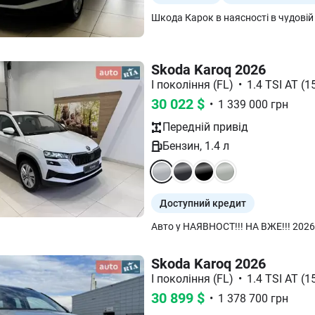
Skoda Karoq 2026
I покоління (FL)
•
1.4 TSI AT (15
30 022
$
•
1 339 000
грн
Передній
привід
Бензин
,
1.4
л
Доступний кредит
Skoda Karoq 2026
I покоління (FL)
•
1.4 TSI AT (15
30 899
$
•
1 378 700
грн