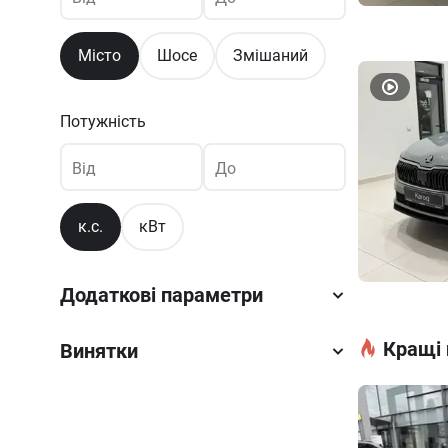
Місто
Шосе
Змішаний
Потужність
Від
До
к.с.
кВт
Додаткові параметри
Кращі 
Винятки