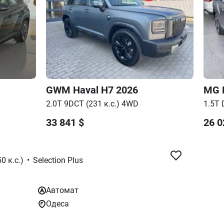
GWM
Haval H7
2026
MG
2.0T 9DCT (231 к.с.) 4WD
1.5T 
33 841
$
26 0
0 к.с.)
•
Selection Plus
Автомат
Одеса