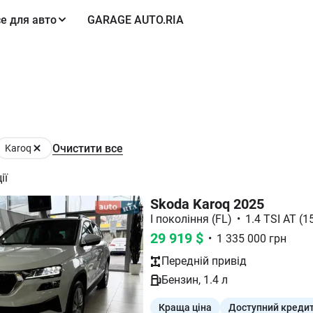
е для авто
GARAGE AUTO.RIA
Очистити все
Karoq
ії
Skoda Karoq 2025
I покоління (FL)
•
1.4 TSI AT (15
29 919
$
•
1 335 000
грн
Передній
привід
Бензин
,
1.4
л
Краща ціна
Доступний креди