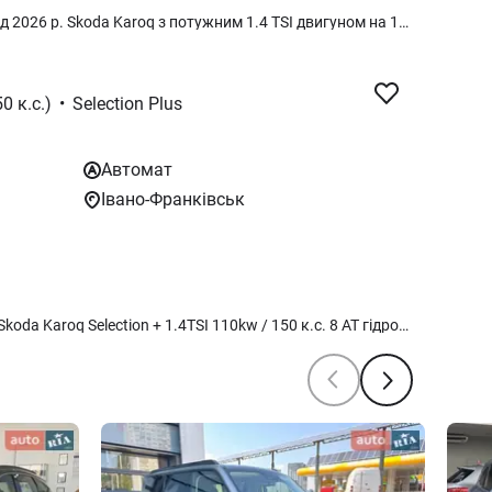
В наявності в Україні! Акція на склад 2026 р. Skoda Karoq з потужним 1.4 TSI двигуном на 150 к.с. з 8-ступиневим автоматом Aisin. Комплектація автомобіля Selection Plus: - клімат контроль 2х зонний - обігрів сидінь, керма та лобового скла - камера заднього огляду - Світлодіодна оптика - диски R17 - датчики паркування передні та задні - радар аварійної зупинки - мультикермо - круїз-контроль та багато іншого. Автомобіль можна придбати у кредит або за програмою Трейд-Ін.
0 к.с.)
•
Selection Plus
Автомат
Івано-Франківськ
Авто у НАЯВНОСТ!!! 2026 р.в. авто Skoda Karoq Selection + 1.4TSI 110kw / 150 к.с. 8 AT гідротрансформатор AISIN (Автоматична КПП) в сірому кольорі STEEL M3M3 Комплектація : Selection + Додаткові опції: Додаткові опції: – Електричний багажник Віртуальна педаль з помахом ноги – Лобове скло з підігрівом – Підігрів передніх та задніх сидінь – "PARK DISTANCE CONTROL" - датчики паркування спереду і ззаду – З камерою заднього виду Вартість авто 1 339 000 грн з ПДВ. За детальнішою інформацією звертайтесь за номером телефону