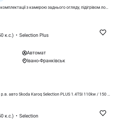
Шкода Карок в наясності в чудовій комплектації з камерою заднього огляду, підігрівом лобового скла, електропідіймачем кришки багажнику та багато іншого тільки у офіційного дилера в м. Одеса
0 к.с.)
•
Selection Plus
Автомат
Івано-Франківськ
Авто у НАЯВНОСТ!!! НА ВЖЕ!!! 2026 р.в. авто Skoda Karoq Selection PLUS 1.4TSI 110kw / 150 к.с. 8 AT гідротрансформатор AISIN (Автоматична КПП) в Білому кольорі металік MOON 2Y2Y Selection PLUS Комплектація : Selection Plus – Електричний багажник Віртуальна педаль з помахом ноги – Лобове скло з підігрівом – Підігрів передніх та задніх сидінь – "PARK DISTANCE CONTROL" - датчики паркування спереду і ззаду – З камерою заднього виду Вартість авто 1 339 000 грн з ПДВ. Ми працюємо, світло є (якщо ні, то у нас працює генератор). За детальнішою інформацією звертайтесь за номером телефону
0 к.с.)
•
Selection