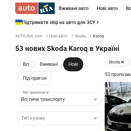
Вживані авто
Нові авто
Вс
Підтримати збір на авто для ЗСУ
AUTO.RIA.com
Нові авто
Skoda
Karoq
53 нових Skoda Karoq в Україні
Skoda
Всі
Вживані
Нові
53
пропозиц
Під пригон
Тип транспорту
Всі типи транспорту
Тип кузову
Тип кузову