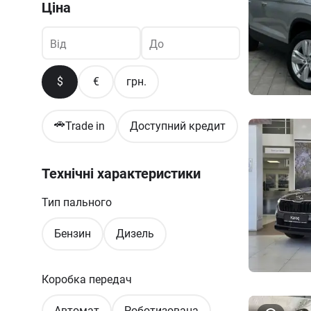
Ціна
Від
До
$
€
грн.
🚗
Trade in
Доступний кредит
Технічні характеристики
Тип пального
Бензин
Дизель
Коробка передач
Автомат
Роботизована