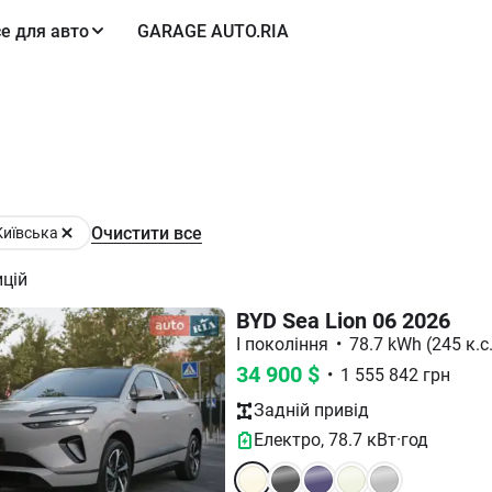
е для авто
GARAGE AUTO.RIA
Очистити все
Київська
цій
BYD Sea Lion 06 2026
I покоління
•
78.7 kWh (245 к.с.
34 900
$
•
1 555 842
грн
Задній
привід
Електро
,
78.7
кВт·год