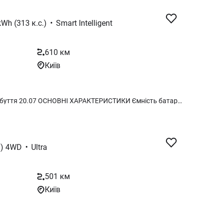
Wh (313 к.с.)
•
Smart Intelligent
610 км
Київ
Авто в дорозі. Орієнтовна дата прибуття 20.07 ОСНОВНІ ХАРАКТЕРИСТИКИ Ємність батареї, кВт 80,64 Потужність, кВт/к.с 230/313 Запас ходу (CLTC), км 610 Розгін 0-100 км, сек 6,7 Кількість місць 5 Максимальна швидкість, км/год 225 Привід Задній ГАБАРИТИ Об’єм багажника (л) 558 Тип кузова Кросовер Довжина (мм) 4830 Ширина (мм) 1925 Висота (мм) 1620 Споряджена маса (кг) 2210 ДВИГУН Максимальна потужність електродвигуна 313 Потужність переднього електродвигуна – Загальна максимальна потужність (кВт) 230 Максимальна швидкість (км/год) 225 Крутний момент (Нм) 380 Кількість електромоторів 1 Потужність заднього електродвигуна (кВт) 230 Тип електродвигуна Синхронний на постійних магнітах БАТАРЕЯ Ємність батареї (кВт/год) 80,6 Швидка зарядка (годин) 0,42 Повільна зарядка (годин) Ні Охолодження батареї Рідинне Тип батареї Літій-залізо-фосфатна Переднагрівання батареї Так
.) 4WD
•
Ultra
501 км
Київ