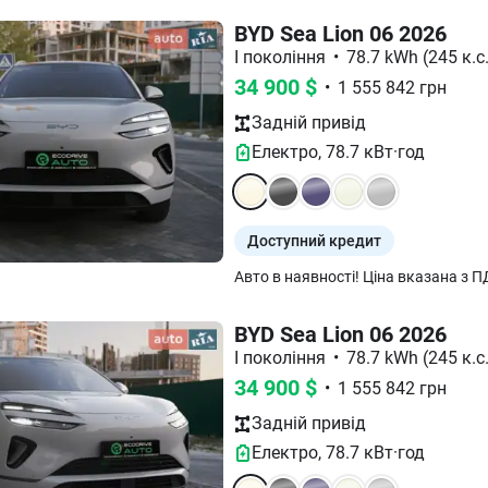
BYD Sea Lion 06 2026
I покоління
•
78.7 kWh (245 к.с.
34 900
$
•
1 555 842
грн
Задній
привід
Електро
,
78.7
кВт·год
Доступний кредит
BYD Sea Lion 06 2026
I покоління
•
78.7 kWh (245 к.с.
34 900
$
•
1 555 842
грн
Задній
привід
Електро
,
78.7
кВт·год