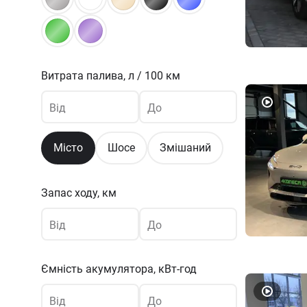
Витрата палива,
л / 100 км
Від
До
Місто
Шосе
Змішаний
Запас ходу, км
Від
До
Ємність акумулятора,
кВт-год
Від
До