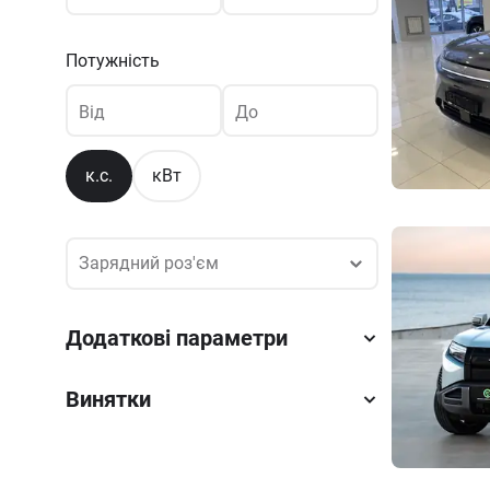
Потужність
Від
До
к.с.
кВт
Зарядний роз'єм
Зарядний роз'єм
Додаткові параметри
Винятки