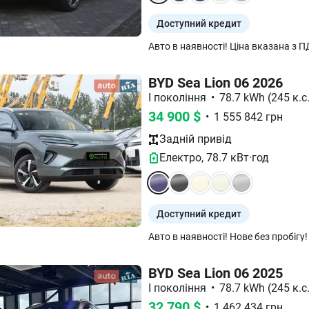
Доступний кредит
BYD Sea Lion 06 2026
I покоління
•
78.7 kWh (245 к.с.
34 900
$
•
1 555 842
грн
Задній
привід
Електро
,
78.7
кВт·год
Доступний кредит
BYD Sea Lion 06 2025
I покоління
•
78.7 kWh (245 к.с.
32 790
$
•
1 462 434
грн