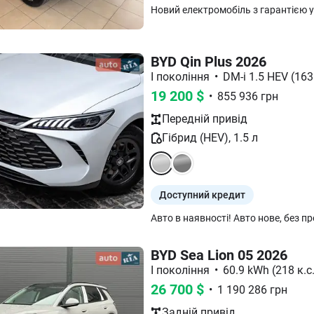
BYD Qin Plus 2026
I покоління
•
DM-i 1.5 HEV (163 
19 200
$
•
855 936
грн
Передній
привід
Гібрид (HEV)
,
1.5
л
Доступний кредит
BYD Sea Lion 05 2026
I покоління
•
60.9 kWh (218 к.с.
26 700
$
•
1 190 286
грн
Задній
привід