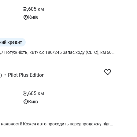
605 км
Київ
ний кредит
ЦІНА З ПДВ Ємність батареї, кВт 78,7 Потужність, кВт/к.с 180/245 Запас ходу (CLTC), км 605 Розгін 0-100 км, сек 7,7 Кількість місць 5 Максимальна швидкість, км/год 185 Привід Задній Швидкість зарядки (повільна/швидка), год 7/0,3 ГАБАРИТИ Об’єм багажника (л) 757-1630 Тип кузова Кросовер Довжина (мм) 4810 Ширина (мм) 1920 Висота (мм) 1675 Споряджена маса (кг) 2090 ДВИГУН Тип двигуна Синхронний на постійних магнітах Максимальна потужність електродвигуна (к.с.) 245 Потужність переднього електродвигуна (кВт) – Загальна максимальна потужність (кВт) 180 Максимальна швидкість (км/год) 185 Крутний момент (Нм) 330 Кількість електромоторів 1 Потужність заднього електродвигуна (кВт) 180 БАТАРЕЯ Ємність батареї (кВт/год) 78,7 Швидка зарядка (годин) 0,3 Повільна зарядка (годин) 7 Охолодження батареї Рідинне Тип батареї Літій-залізо-фосфатна Переднагрівання батареї Так БЕЗПЕКА Кількість подушок безпеки 7 Система контролю тиску в шинах (TPMS) Так ABS Так ESP Так ISOFIX Так Система Auto Hold Так Система утримання у смузі Так Система моніторингу втоми водія Так Система розпізнавання дорожніх знаків Так Активне гальмо Так
)
•
Pilot Plus Edition
605 км
Київ
Новий електромобіль з гарантією у наявності! Кожен авто проходить передпродажну підготовку на професійному обладнанні (більш 15 робіт), розконсервацію після транспортування, зняття наліпок та зайвих символів з кузова, мийку, заряджання до 80-100% на момент видачі клієнту, офіційну сертифікацію та розмитнення! Придбати можливо під 100% оплати, у кредит, лізинг.