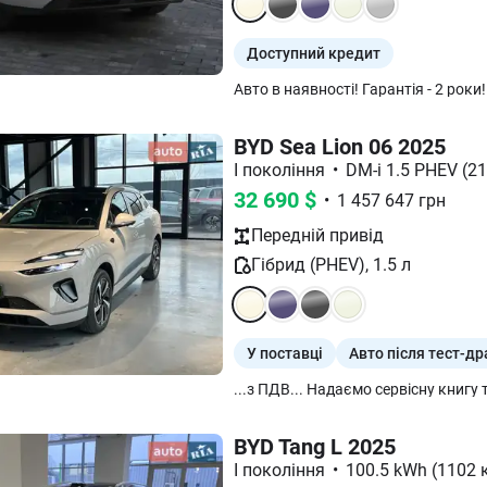
Доступний кредит
BYD Sea Lion 06 2025
I покоління
•
DM-i 1.5 PHEV (21
32 690
$
•
1 457 647
грн
Передній
привід
Гібрид (PHEV)
,
1.5
л
У поставці
Авто після тест-др
BYD Tang L 2025
I покоління
•
100.5 kWh (1102 