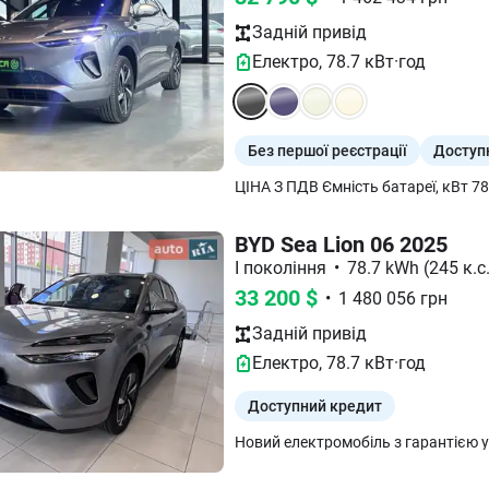
Задній
привід
Електро
,
78.7
кВт·год
Без першої реєстрації
Доступ
BYD Sea Lion 06 2025
I покоління
•
78.7 kWh (245 к.с.
33 200
$
•
1 480 056
грн
Задній
привід
Електро
,
78.7
кВт·год
Доступний кредит