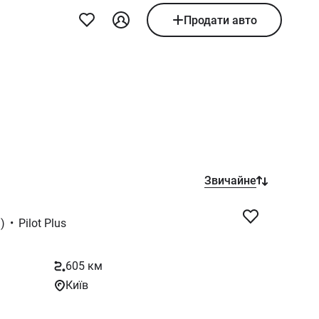
Продати авто
Звичайне
)
•
Pilot Plus
605 км
Київ