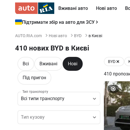
Вживані авто
Нові авто
Вс
Підтримати збір на авто для ЗСУ
AUTO.RIA.com
Нові авто
BYD
в Києві
410 нових BYD в Києві
BYD
Всі
Вживані
Нові
410
пропози
Під пригон
Тип транспорту
Всі типи транспорту
Тип кузову
Тип кузову