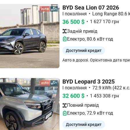
BYD Sea Lion 07 2026
I покоління
•
Long Range 80.6 k
36 500
$
•
1 627 170
грн
Задній
привід
Електро
,
80.6
кВт·год
Доступний кредит
BYD Leopard 3 2025
I покоління
•
72.9 kWh (422 к.с
32 600
$
•
1 453 308
грн
Повний
привід
Електро
,
72.9
кВт·год
Доступний кредит