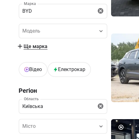
Марка
BYD
Модель
Модель
Ще марка
Відео
Електрокар
Регіон
Область
Київська
Місто
Місто