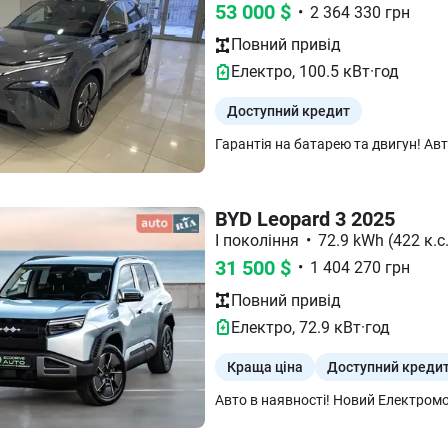
53 000
$
•
2 364 330
грн
Повний
привід
Електро
,
100.5
кВт·год
Доступний кредит
BYD Leopard 3 2025
I покоління
•
72.9 kWh (422 к.с
31 500
$
•
1 404 270
грн
Повний
привід
Електро
,
72.9
кВт·год
Краща ціна
Доступний креди