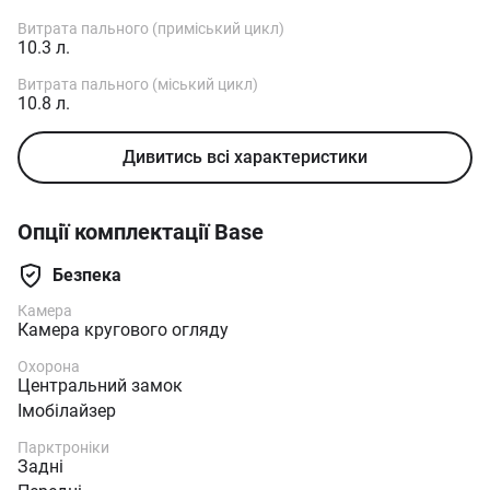
Витрата пального (приміський цикл)
10.3 л.
Витрата пального (міський цикл)
10.8 л.
Дивитись всі характеристики
Опції комплектації Base
Безпека
Камера
Камера кругового огляду
Охорона
Центральний замок
Імобілайзер
Парктроніки
Задні