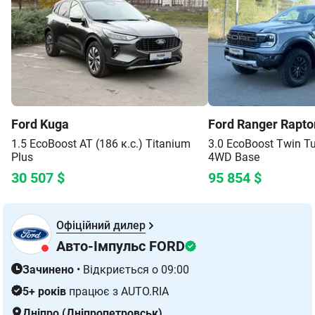
Ford
Kuga
Ford
Ranger Rapto
1.5 EcoBoost AT (186 к.с.)
Titanium
3.0 EcoBoost Twin Tu
Plus
4WD
Base
30 507
$
95 854
$
Офіційний дилер
Авто-Імпульс FORD
Зачинено
•
Відкриється о 09:00
5+ років
працює з AUTO.RIA
Дніпро (Дніпропетровськ)