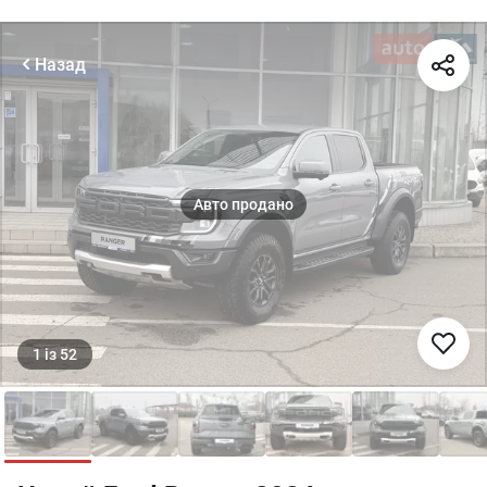
Назад
1
із
52