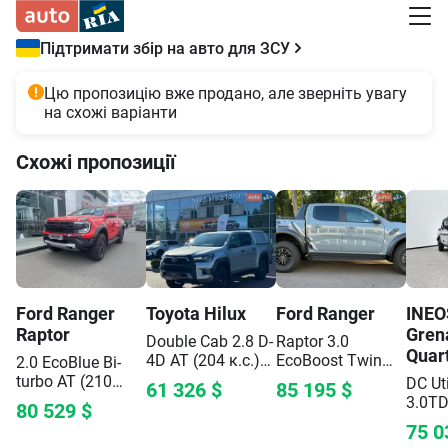
Підтримати збір на авто для ЗСУ
Цю пропозицію вже продано, але зверніть увагу
на схожі варіанти
Схожі пропозиції
Ford
Ranger
Toyota
Hilux
Ford
Ranger
INEO
Raptor
Gren
Double Cab 2.8 D-
Raptor 3.0
Quar
4D AT (204 к.с.)
EcoBoost Twin
2.0 EcoBlue Bi-
AWD
Legend
Turbo AT (292
turbo АТ (210
DC Ut
61 326
$
85 195
$
к.с.) 4WD
Base
к.с.) 4WD
Base
3.0TD
80 529
$
к.с.)
75 0
Editio