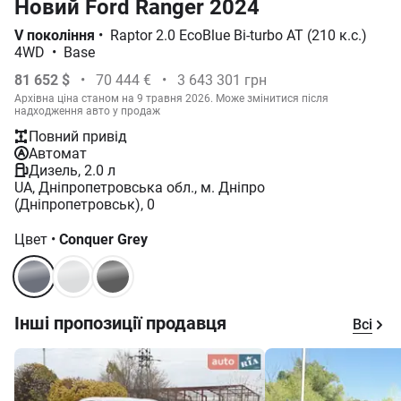
Новий Ford Ranger 2024
V покоління
•
Raptor 2.0 EcoBlue Bi-turbo АТ (210 к.с.)
4WD
•
Base
81 652 $
•
70 444 €
•
3 643 301 грн
Архівна ціна станом на 9 травня 2026. Може змінитися після
надходження авто у продаж
Повний привід
Автомат
Дизель, 2.0 л
UA, Дніпропетровська обл., м. Дніпро
(Дніпропетровськ), 0
Цвет
•
Conquer Grey
Інші пропозиції продавця
Всі