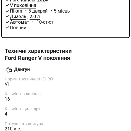
V покоління
Пікап
•
5 дверей
•
5 місць
Дизель
,
2.0 л
Автомат
•
10-ст-ст
Повний
Технічні характеристики
Ford Ranger V покоління
Двигун
Норми токсичностi EURO
Vi
Кількість клапанів
16
Кількість циліндрів
4
Потужність двигуна
210 к.с.