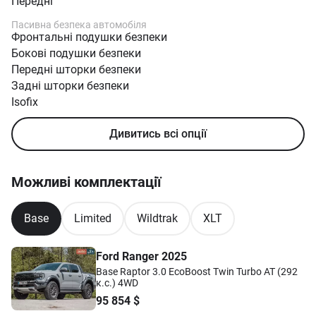
Передні
Пасивна безпека автомобіля
Фронтальні подушки безпеки
Бокові подушки безпеки
Передні шторки безпеки
Задні шторки безпеки
Isofix
Трьохточкові ремені безпеки
Дивитись всі опції
Можливі комплектації
Base
Limited
Wildtrak
XLT
Ford Ranger 2025
Base Raptor 3.0 EcoBoost Twin Turbo AT (292
к.с.) 4WD
95 854
$