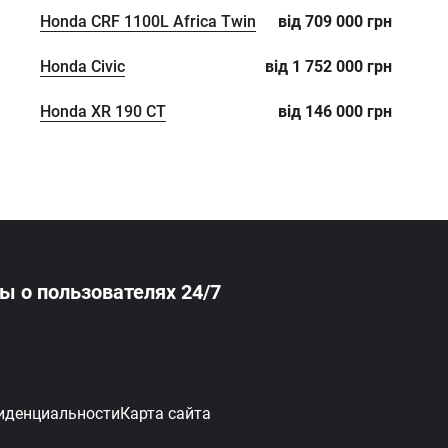
Honda CRF 1100L Africa Twin
від
709 000
грн
Honda Civic
від
1 752 000
грн
Honda XR 190 CT
від
146 000
грн
ты
о пользователях 24/7
иденциальности
Карта сайта