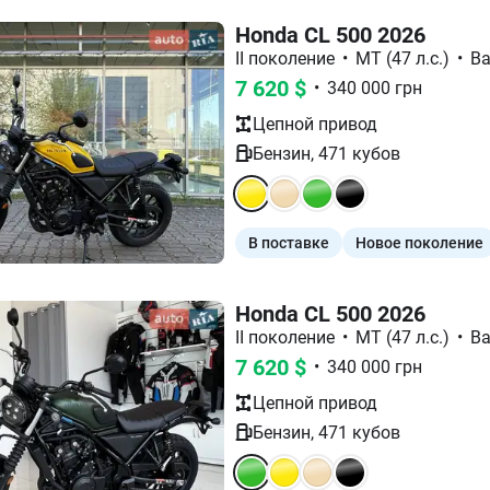
Honda CL 500 2026
II поколение
•
МТ (47 л.с.)
•
Ba
7 620
$
•
340 000
грн
Цепной
привод
Бензин
,
471
кубов
В поставке
Новое поколение
Honda CL 500 2026
II поколение
•
МТ (47 л.с.)
•
Ba
7 620
$
•
340 000
грн
Цепной
привод
Бензин
,
471
кубов