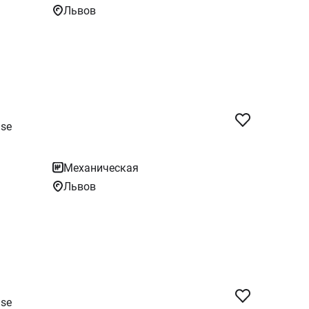
Львов
se
Механическая
Львов
se