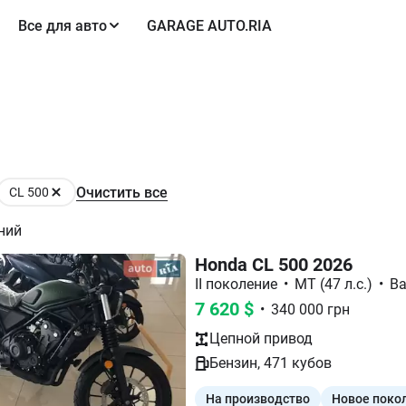
Все для авто
GARAGE AUTO.RIA
Очистить все
CL 500
ний
Honda CL 500 2026
II поколение
•
МТ (47 л.с.)
•
Ba
7 620
$
•
340 000
грн
Цепной
привод
Бензин
,
471
кубов
На производство
Новое поко