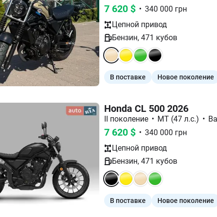
7 620
$
•
340 000
грн
Цепной
привод
Бензин
,
471
кубов
В поставке
Новое поколение
Honda CL 500 2026
II поколение
•
МТ (47 л.с.)
•
Ba
7 620
$
•
340 000
грн
Цепной
привод
Бензин
,
471
кубов
В поставке
Новое поколение