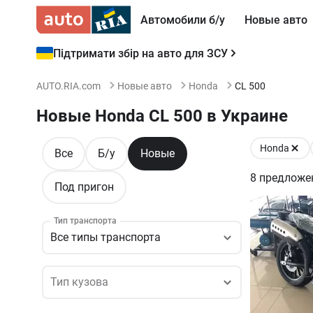
Автомобили б/у
Новые авто
Підтримати збір на авто для ЗСУ
AUTO.RIA.com
Новые авто
Honda
CL 500
Новые Honda CL 500 в Украине
Honda
Все
Б/у
Новые
8
предложе
Под пригон
Тип транспорта
Все типы транспорта
Тип кузова
Тип кузова