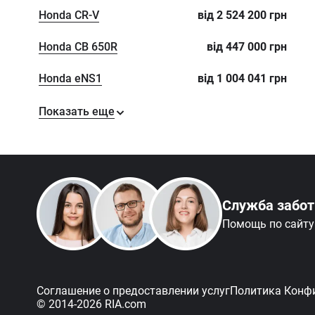
Honda CR-V
від
2 524 200
грн
Honda CB 650R
від
447 000
грн
Honda eNS1
від
1 004 041
грн
Показать еще
Служба забо
Помощь по сайту
Соглашение о предоставлении услуг
Политика Конф
© 2014-2026 RIA.com