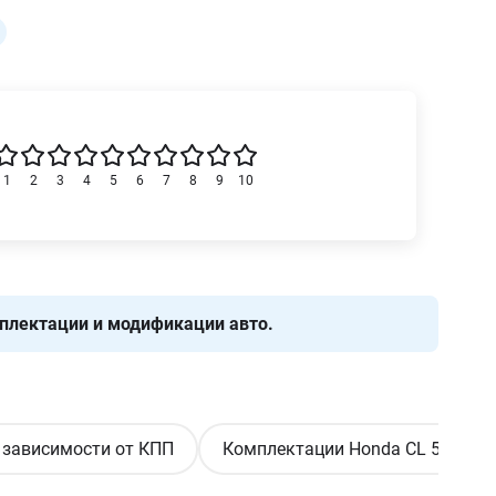
1
2
3
4
5
6
7
8
9
10
плектации и модификации авто.
 зависимости от КПП
Комплектации Honda CL 500 в Ук