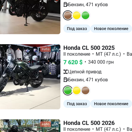
Бензин
,
471
кубов
Под заказ
Новое поколение
Honda CL 500 2025
II поколение
•
МТ (47 л.с.)
•
Ba
7 620
$
•
340 000
грн
Цепной
привод
Бензин
,
471
кубов
Под заказ
Новое поколение
Honda CL 500 2026
II поколение
•
МТ (47 л.с.)
•
Ba