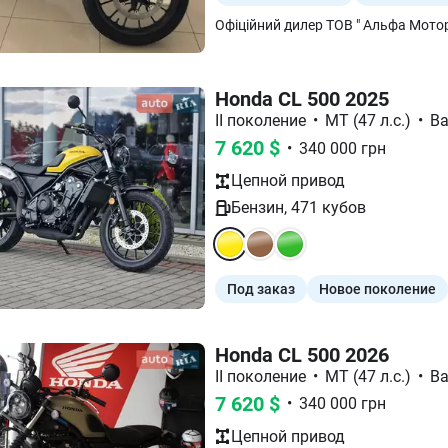
Офіційний дилер ТОВ " Альфа Моторз
Honda CL 500 2025
II поколение
•
МТ (47 л.с.)
•
Ba
7 620
$
•
340 000
грн
Цепной
привод
Бензин
,
471
кубов
Под заказ
Новое поколение
Honda CL 500 2026
II поколение
•
МТ (47 л.с.)
•
Ba
7 620
$
•
340 000
грн
Цепной
привод