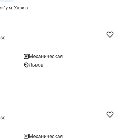
" у м. Харків
se
Механическая
Львов
se
Механическая