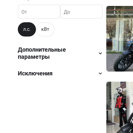
От
До
л.с.
кВт
Дополнительные
параметры
Исключения