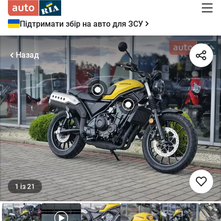
Підтримати збір на авто для ЗСУ
Назад
1
із
21