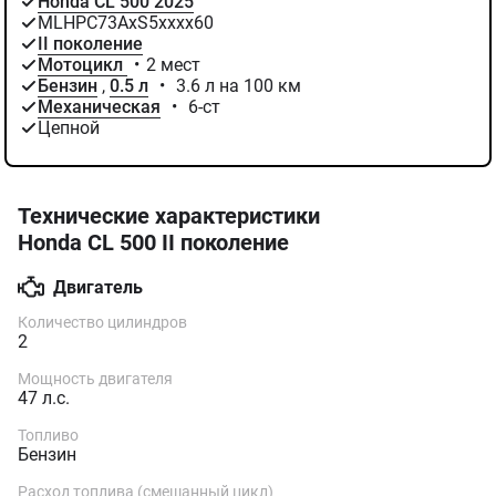
Honda CL 500 2025
MLHPC73AхS5хххх60
II поколение
Мотоцикл
•
2 мест
Бензин
,
0.5 л
•
3.6 л на 100 км
Механическая
•
6-ст
Цепной
Технические характеристики
Honda CL 500 II поколение
Двигатель
Количество цилиндров
2
Мощность двигателя
47 л.с.
Топливо
Бензин
Расход топлива (смешанный цикл)