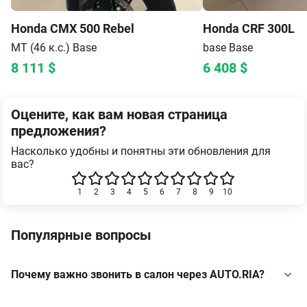
Honda
CMX 500 Rebel
Honda
CRF 300L
MT (46 к.с.)
Base
base
Base
8 111
$
6 408
$
Оцените, как вам новая страница
предложения?
Насколько удобны и понятны эти обновления для
вас?
1
2
3
4
5
6
7
8
9
10
Популярные вопросы
Почему важно звонить в салон через AUTO.RIA?