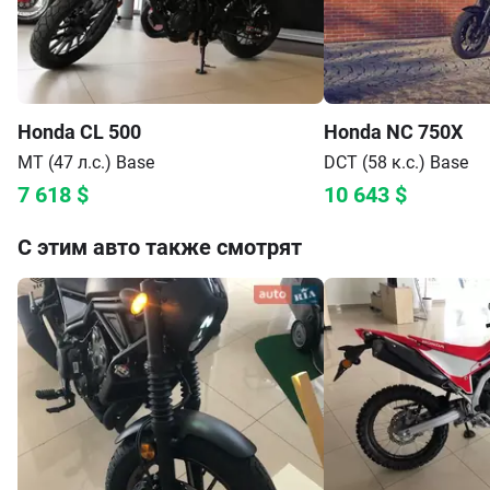
Honda
CL 500
Honda
NC 750X
МТ (47 л.с.)
Base
DCT (58 к.с.)
Base
7 618
$
10 643
$
С этим авто также смотрят