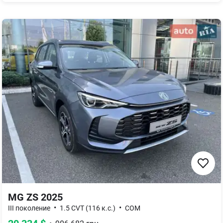
MG ZS 2025
•
•
III поколение
1.5 CVT (116 к.с.)
COM