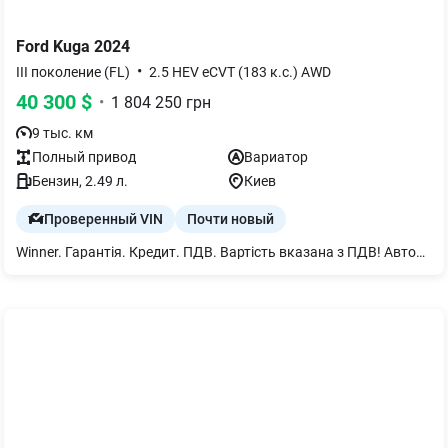
Ford
Kuga
2024
•
III поколение (FL)
2.5 HEV eCVT (183 к.с.) AWD
40 300
$
•
1 804 250
грн
9 тыс. км
Полный
привод
Вариатор
Бензин
, 2.49 л.
Киев
Проверенный VIN
Почти новый
Winner. Гарантія. Кредит. ПДВ. Вартість вказана з ПДВ! Автомобіль придбаний новим в Україні, в офіційному автосалоні. Чому «Віннер Автомотів»? Повний документальний супровід та юридична чистота. Кредитування та лізинг. Страхування. Можливий викуп та послуга трейд-ін. Ми дбаємо! Нам довіряють!