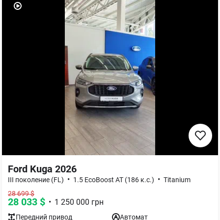
Ford Kuga 2026
•
•
III поколение (FL)
1.5 EcoBoost AT (186 к.с.)
Titanium
28 699
$
28 033
$
•
1 250 000
грн
Передний
привод
Автомат