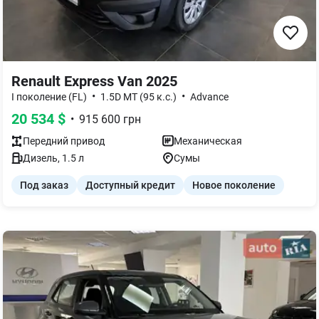
Renault Express Van 2025
•
•
I поколение (FL)
1.5D МТ (95 к.с.)
Advance
20 534
$
•
915 600
грн
Передний
привод
Механическая
Дизель
,
1.5
л
Сумы
Под заказ
Доступный кредит
Новое поколение