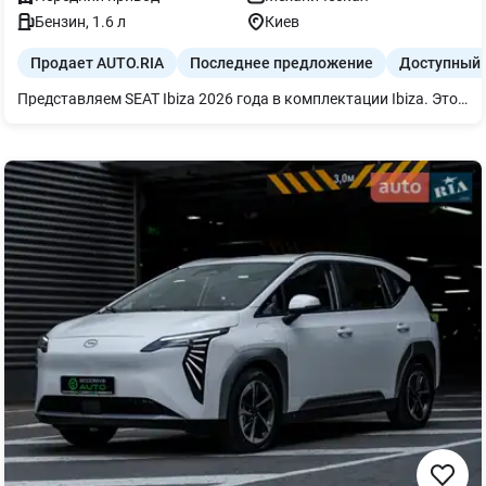
Бензин
,
1.6
л
Киев
Продает AUTO.RIA
Последнее предложение
Доступный 
Представляем SEAT Ibiza 2026 года в комплектации Ibiza. Этот практичный хетчбэк оснащен динамичным бензиновым двигателем 1.6 MPI мощностью 110 л.с. и механической коробкой передач, что обеспечивает удобное управление.