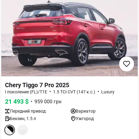
Chery Tiggo 7 Pro 2025
•
•
I поколение (FL)/T1E
1.5 TCI CVT (147 к.с.)
Luxury
21 493
$
•
959 000
грн
Передний
привод
Вариатор
Бензин
,
1.5
л
Ужгород