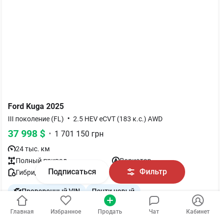
Ford
Kuga
2025
•
III поколение (FL)
2.5 HEV eCVT (183 к.с.) AWD
37 998
$
•
1 701 150
грн
24 тыс. км
Полный
привод
Вариатор
Подписаться
Фильтр
Гибрид (HEV)
, 2.49 л.
Киев
Проверенный VIN
Почти новый
Winner. Гарантія. Кредит. ПДВ. Вартість вказана з ПДВ! Автомобіль придбаний новим в Україні, в офіційному автосалоні. Чому «Віннер Автомотів»? Повний документальний супровід та юридична чистота. Кредитування та лізинг. Страхування. Можливий викуп та послуга трейд-ін. Ми дбаємо! Нам довіряють!
Главная
Избранное
Продать
Чат
Кабинет