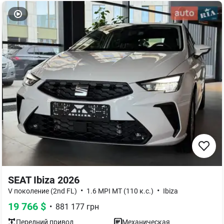
SEAT Ibiza 2026
•
•
V поколение (2nd FL)
1.6 MPI MT (110 к.с.)
Ibiza
19 766
$
•
881 177
грн
Передний
привод
Механическая