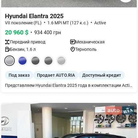
Hyundai Elantra 2025
•
•
VII поколение (FL)
1.6 MPi MT (127 к.с.)
Active
20 960
$
•
934 400
грн
Передний
привод
Механическая
Бензин
,
1.6
л
Тернополь
Под заказ
Продает AUTO.RIA
Доступный кредит
Представляем Hyundai Elantra 2025 года в комплектации Active. Этот практичный седан оснащен экономичным бензиновым двигателем 1.6 MPi мощностью 127 л.с. и механической коробкой передач, что обеспечивает динамичное и контролируемое управление.