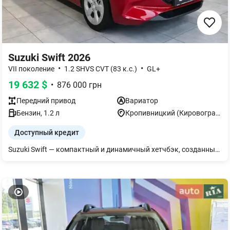
Suzuki Swift 2026
•
•
VII поколение
1.2 SHVS CVT (83 к.с.)
GL+
19 632
$
•
876 000
грн
Передний
привод
Вариатор
Бензин
,
1.2
л
Кропивницкий (Кировоград)
Доступный кредит
Suzuki Swift — компактный и динамичный хетчбэк, созданный для ежедневного комфорта и активного ритма города Он отличается современным дизайном, хорошей маневренностью и экономичным расходом топлива. Удобный салон, продуманная эргономика и надежность бренда Suzuki делают Swift практичным выбором как для городских поездок, так и для путешествий. Сбалансированное сочетание стиля, комфорта и функциональности для ежедневного использования.