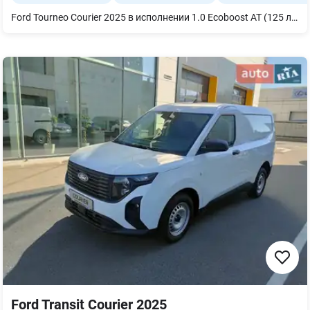
Ford Tourneo Courier 2025 в исполнении 1.0 Ecoboost AT (125 л.с.) Titanium — это ультимативный манифест разумного пространства и семейного уюта, созданный для тех, кто отказывается выбирать между практичностью и стилем. Главная ценность этого компактвена для покупателя кроется в его уникальном формате «все в одном»: вы получаете колоссальный объем багажника, высокий потолок и удобные сдвижные двери для легкой загрузки, но управляете им с легкостью и азартом обычного городского хетчбэка. Комплектация Titanium добавляет автомобилю солидности и изысканного комфорта благодаря улучшенной шумоизоляции, премиальным материалам отделки и полному арсеналу цифровых ассистентов безопасности. Инновационный, экологичный двигатель Ecoboost на 125 л.с. в связке с современной автоматической трансмиссией обеспечивает живую городскую динамику при минимальных расходах топлива. Это безупречно просчитанная инвестиция в активный образ жизни, семейные путешествия или малый бизнес, которая ежедневно оправдывает себя европейским качеством сборки, низкой стоимостью содержания и абсолютной универсальностью.
Ford Transit Courier 2025