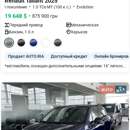
Renault Taliant 2025
•
•
I поколение
1.0 TCe MT (100 к.с.)
Evolution
19 648
$
•
875 900
грн
Передний
привод
Механическая
Бензин
,
1.0
л
Харьков
Продает AUTO.RIA
Доступный кредит
Онлайн брониров
*автомобиль оснащен дополнительными опциями: 16" легкосплавные диски Randia