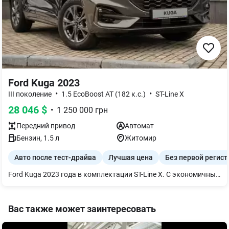
Ford Kuga 2023
•
•
III поколение
1.5 EcoBoost AT (182 к.с.)
ST-Line X
28 046
$
•
1 250 000
грн
Передний
привод
Автомат
Бензин
,
1.5
л
Житомир
Авто после тест-драйва
Лучшая цена
Без первой регис
Ford Kuga 2023 года в комплектации ST-Line X. С экономичным и мощным 1.5-литровым бензиновым двигателем EcoBoost (182 л. с.). С автоматической коробкой передач и передним приводом. Автомобиль имеет современные технологии безопасности и комфорта, просторный салон, вместительный багажник, идеально подходит для города и путешествий. Автомобиль оснащенный: • Двухзонный климат-контроль • Безключевой доступ и запуск двигателя • Адаптивный круиз-контроль • Система удержания в смузе • Датчики дождя и света • Камера заднего вида и парктроники • Подогрев передних сидений и руля • LED-оптика (фары, ходовые огни) Именно эти функции помогут вам легко и комфортно чувствовать себя в любых путешествиях и преодолевать любое расстояние Авто после тест-драйва Пробег - 13 688 км. Пенсионный фонд оплачено
Вас также может заинтересовать