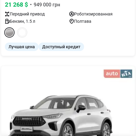
21 268
$
•
949 000
грн
Передний
привод
Роботизированная
Бензин
,
1.5
л
Полтава
Лучшая цена
Доступный кредит