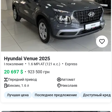
Hyundai Venue 2025
•
•
I поколение
1.6 MPi AT (121 к.с.)
Express
20 697
$
•
923 500
грн
Передний
привод
Автомат
Бензин
,
1.6
л
Николаев
Лучшая цена
Последнее предложение
Доступный кред