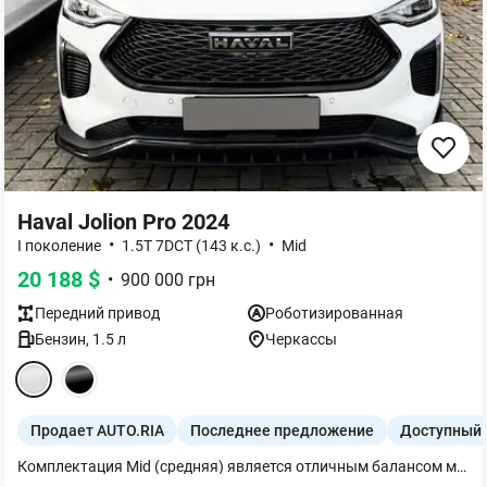
Haval Jolion Pro 2024
•
•
I поколение
1.5T 7DCT (143 к.с.)
Mid
20 188
$
•
900 000
грн
Передний
привод
Роботизированная
Бензин
,
1.5
л
Черкассы
Продает AUTO.RIA
Последнее предложение
Доступный 
Комплектация Mid (средняя) является отличным балансом между необходимым функционалом, комфортом и доступностью. Она предлагает значительно больше, чем базовая версия, но сохраняет ключевые преимущества обновленной модели Jolion Pro