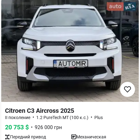
Citroen C3 Aircross 2025
•
•
II поколение
1.2 PureTech MT (100 к.с.)
Plus
20 753
$
•
926 000
грн
Передний
привод
Механическая