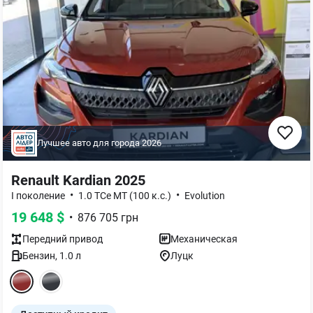
Лучшее авто для города
2026
Renault Kardian 2025
•
•
I поколение
1.0 TCe MT (100 к.с.)
Evolution
19 648
$
•
876 705
грн
Передний
привод
Механическая
Бензин
,
1.0
л
Луцк