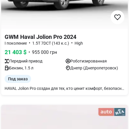
GWM Haval Jolion Pro 2024
•
•
I поколение
1.5T 7DCT (143 к.с.)
High
21 403
$
•
955 000
грн
Передний
привод
Роботизированная
Бензин
,
1.5
л
Днепр (Днепропетровск)
Под заказ
HAVAL Jolion Pro создан для тех, кто ценит комфорт, безопасность и современное оснащение. Турбированный бензиновый двигатель обеспечивает уверенную динамику, а роботизированная коробка передач делает каждую поездку максимально комфортной. Оснащение автомобиля: 1.5-литровый турбированный бензиновый двигатель; 7-ступенчатая роботизированная коробка передач; LED-оптика; 18-дюймовые легкосплавные диски; цифровая панель приборов; мультимедийная система с 12,3-дюймовым сенсорным дисплеем; Apple CarPlay та Android Auto; двухзонный климат-контроль; камера заднего вида с динамической разметкой; задние парктроники; бесключевой доступ и запуск двигателя кнопкой; электропривод двери багажника; адаптивный круиз-контроль; система автоматического экстренного торможения; система удержания в полосе движения; система контроля «слепых» зон; система распознавания дорожных знаков; система автоматического переключения дальнего света. Просторный салон, современные технологии и широкий набор систем безопасности обеспечивают максимальный комфорт во время каждой поездки.