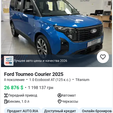
Лучшее авто цены и качества
2026
Ford Tourneo Courier 2025
•
•
II поколение
1.0 Ecoboost AT (125 к.с.)
Titanium
26 876
$
•
1 198 137
грн
Передний
привод
Автомат
Бензин
,
1.0
л
Черкассы
Продает AUTO.RIA
Доступный кредит
Онлайн брониров