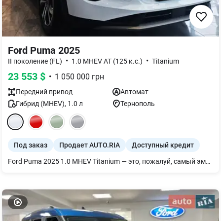
Ford Puma 2025
•
•
II поколение (FL)
1.0 MHEV AT (125 к.с.)
Titanium
23 553
$
•
1 050 000
грн
Передний
привод
Автомат
Гибрид (MHEV)
,
1.0
л
Тернополь
Под заказ
Продает AUTO.RIA
Доступный кредит
Ford Puma 2025 1.0 MHEV Titanium — это, пожалуй, самый эмоциональный кроссовер в своем сегменте. Если вам скучно ездить на обычных "паркетниках" и вы цените связь с автомобилем, Puma даст вам это сполна. Обновление 2025 года подтянуло интерьер до уровня лучших конкурентов, сделав ее одним из сильнейших игроков на рынке.