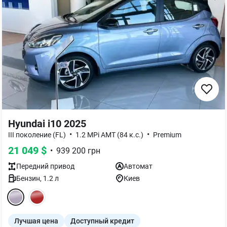
Hyundai i10 2025
•
•
III поколение (FL)
1.2 MPi АMT (84 к.с.)
Premium
21 049
$
•
939 200
грн
Передний
привод
Автомат
Бензин
,
1.2
л
Киев
Лучшая цена
Доступный кредит