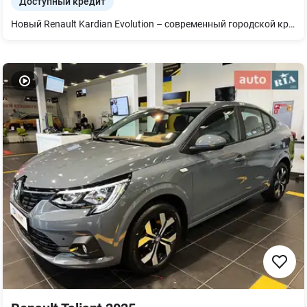
Доступный кредит
Новый Renault Kardian Evolution – современный городской кроссовер для активной жизни. Renault Kardian в комплектации Evolution с механической коробкой передач – это сочетание стильного дизайна, современных технологий и практичности. Автомобиль создан для комфортного передвижения по городу и уверенных путешествий, даря приятные впечатления от каждой поездки. Эргономичный салон, вместительный багажник и современное оснащение обеспечивают комфорт водителя и пассажиров. Комплектация Evolution включает мультимедийную систему с поддержкой Apple CarPlay и Android Auto, кондиционер, круиз-контроль, камеру заднего вида, датчики парковки, LED-оптику, электронные системы помощи водителю и другие полезные функции. Автомобиль представлен у официального дилера Renault Луцьк Експо и доступен для приобретения с официальной гарантией производителя.