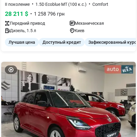
•
•
II поколение
1.5D Ecoblue MT (100 к.с.)
Comfort
28 211
$
•
1 258 796
грн
Передний
привод
Механическая
Дизель
,
1.5
л
Киев
Лучшая цена
Доступный кредит
Зафиксированный курс