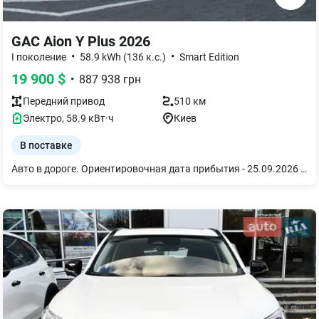
GAC Aion Y Plus 2026
•
•
I поколение
58.9 kWh (136 к.с.)
Smart Edition
19 900
$
•
887 938
грн
Передний
привод
510 км
Электро
,
58.9
кВт·ч
Киев
В поставке
Авто в дороге. Ориентировочная дата прибытия - 25.09.2026 Электромобиль Aion Y Plus EV 510 Smart Edition 2WD 2026, Pure White, зеленый салон Это просторный городской кроссовер с полностью электрической силовой установкой и передним приводом. Модель сочетает современный дизайн, экономичность и практичность, обеспечивая комфортное передвижение по городу и уверенные поездки на дальние расстояния благодаря запасу хода до 510 км. Среди главных преимуществ автомобиля — просторный салон с трансформируемым интерьером, комфортная подвеска для плавного движения и современная мультимедийная система с цифровой панелью приборов. Комплекс электронных систем помощи водителю, высокий уровень безопасности и вместительный багажный отсек делают Aion Y Plus отличным выбором для семейного использования и ежедневных поездок. Aion Y Plus EV 510 Smart Edition 2WD 2026: Силовая установка мощностью 136 л.с. (100 кВт), а максимальный крутящий момент 176 Н·м гарантирует уверенный разгон в городском потоке. Запас хода: до 510 км (CLTC) на одном заряде батареи емкостью 58,9 кВт·ч. Максимальная скорость: 150 км/ч. Количество моторов/Тип привода: одномоторный / передний привод (FWD). Комплектация 510 Smart Edition 2026: - Премиальная акустическая система Bongiovi Audio System. - Беспроводная зарядка для смартфона. - 14,6-дюймовый мультифункциональный сенсорный дисплей. - Поддержка Apple CarPlay. - Комплексная система помощи водителю ADAS 2-го уровня. - Адаптивный круиз-контроль. - Камера заднего вида. - Радар заднего вида. - Электрорегулировка внешних зеркал заднего вида. - Автоматические светодиодные фары. - Безключевой доступ.