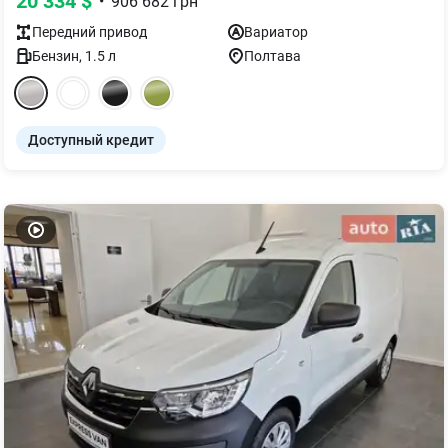
20 334
$
•
906 682
грн
Передний
привод
Вариатор
Бензин
,
1.5
л
Полтава
Доступный кредит