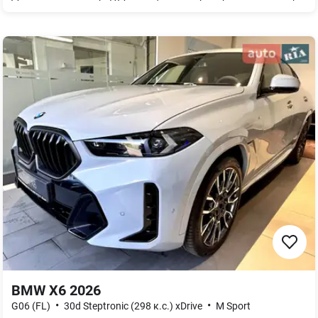
BMW X6 2026
•
•
G06 (FL)
30d Steptronic (298 к.с.) xDrive
M Sport