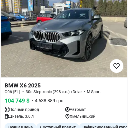
BMW X6 2025
•
•
G06 (FL)
30d Steptronic (298 к.с.) xDrive
M Sport
104 749
$
•
4 638 889
грн
Полный
привод
Автомат
Дизель
,
3.0
л
Хмельницкий
Лучшая цена
Доступный кредит
Зафиксированный курс