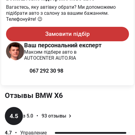
Вагаєтесь, яку автівку обрати? Ми допоможемо
підібрати авто з салону за вашим бажанням.
Телефонуйте! 😉
Замовити підбір
Ваш персональний експерт
Максим
підбере авто в
AUTOCENTER AUTO.RIA
067 292 30 98
Отзывы
BMW
X6
4.5
з 5.0
•
93
отзывы
4.7
•
Управление