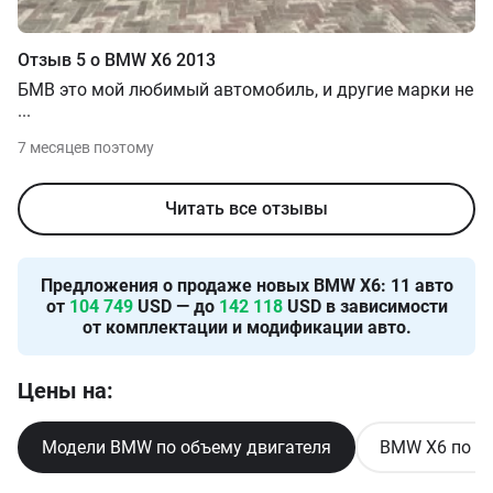
Отзыв
5
о
BMW
X6
2013
БМВ это мой любимый автомобиль, и другие марки не
...
7 месяцев поэтому
Читать все отзывы
Предложения о продаже новых
BMW X6
:
11
авто
от
104 749
USD — до
142 118
USD в зависимости
от комплектации и модификации авто.
Цены на:
Модели BMW по объему двигателя
BMW X6 по о