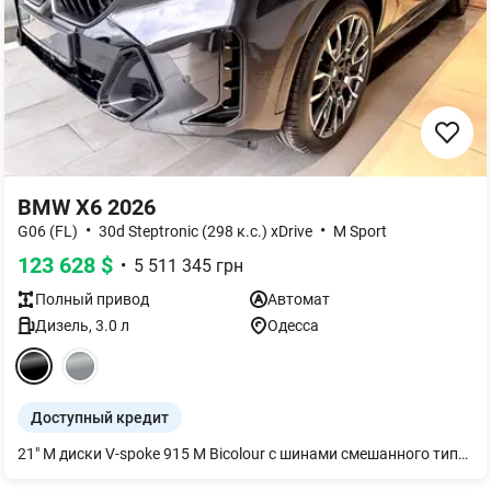
BMW X6 2026
•
•
G06 (FL)
30d Steptronic (298 к.с.) xDrive
M Sport
123 628
$
•
5 511 345
грн
Полный
привод
Автомат
Дизель
,
3.0
л
Одесса
Доступный кредит
21" M диски V-spoke 915 M Bicolour с шинами смешанного типа и runflat Шины `Runflat` Панели салона из дерева липы `Fineline` коричневые с открытыми порами Юридический экстренный вызов Пакет "M Sport Pro" Дизайн фар BMW Individual Shadow Line М паски безпеки M Sport тормоза с красными суппортами BMW Individual обработка кузова `High - gloss Shadow Line` с расширенным содержанием M спортивный звук выхлопной системы Пакет `Comfort` Подогрев передних и задних сидений Передний пакет подогрева Термостакан Украинский пакет (Ukrainian package) Протиугонная система со сканером салона Автоматические доводчики дверей Солнцезащитное остекление Велюровые коврики Активная вентиляция передних сидений Комфортные передние сиденья Адаптивные светодиодные фары Акустическая система `Harman Kardon` Болты-секретки для колес Индикатор давления в шинах Адаптивная пневматическая подвеска Решетка радиатора BMW `Iconig Glow` Акустическое скление Отделка `CraftedClarity` Driving Assistant Помощь при парковке Professional Интеллектуальный экстренный вызов Teleservices ConnectedDrive Services Пакет Connected неограниченный Беспроводная зарядка с охлаждением устройства