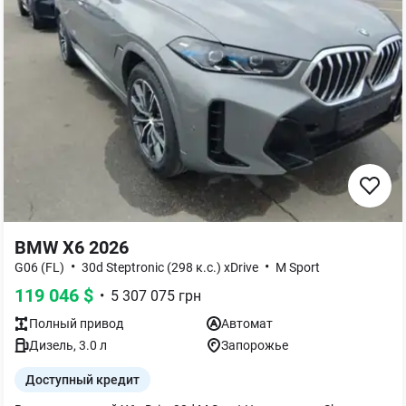
BMW X6 2026
•
•
G06 (FL)
30d Steptronic (298 к.с.) xDrive
M Sport
119 046
$
•
5 307 075
грн
Полный
привод
Автомат
Дизель
,
3.0
л
Запорожье
Доступный кредит