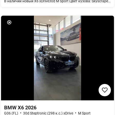
В наличии новый X6 xDrive30d M Sport Цвет кузова: Skyscraper Grey metallic Цвет интерьера: Обивка из искусственной кожи `Sensafin` с декоративной прострочкой Coffee Шины `Runflat` 6AF Legal emergency call 7RS Пакет `Comfort` 4HA Подогрев передних и задних сидений 4HB Передний пакет подогрева 44A Термоподстаканник 9CY Украинский пакет (Ukrainian package) 302 Протиугонная система со сканером салона 323 Автоматические доводчики дверей 420 Солнцезащитное стекло 423 Велюровые коврики 453 Активная вентиляция передних сидений 456 Комфортные передние сиденья 552 Адаптивные светодиодные фары 688 Акустическая система `Harman Kardon` 2PA Болты-секретки для колес 2VB Индикатор давления в шинах 2VR Адаптивная пневматическая подвеска 3DN Решетка радиатора BMW `Iconig Glow` 3KA Аккустическое остекление 4A2 Оформление `CraftedClarity` 5AS Driving Assistant 5DW Помощь при парковке Professional 6AC Интеллектуальный экстернальный вызов 6AE Teleservices 6AK ConnectedDrive Services 6C6 Пакет Connected неограниченный 6NX Беспроводная зарядка с охлаждением устройства 85A Меню на украинском языке 89Z Руководство пользователя на украинском языке
BMW X6 2026
•
•
G06 (FL)
30d Steptronic (298 к.с.) xDrive
M Sport