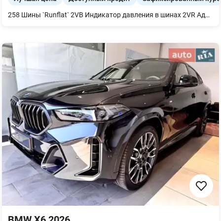
258 Шины `Runflat` 2VB Индикатор давления в шинах 2VR Адаптивная пневматическая подвеска 423 Велюровые коврики 4LM Планы в салоне из ценной породы дерева `Fineline` Black` с металлическим эффектом `high-gloss` 5AS Driving Assistant 6AE Teleservices 6AF Legal экстренный вызов 6AK ConnectedDrive Services 6C6 Пакет Connected неограниченный 6NX Беспроводная зарядка с охлаждением устройства 85A Меню на украинском языке 89Z Руководство пользователя на украинском языке 7RS Пакет `Comfort` 4HA Подогрев передних и задних сидений 4HB Передний пакет подогрева 44A Термоподстаканник
BMW X6 2026