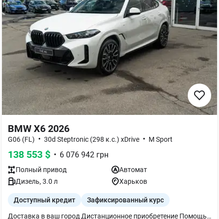
BMW X6 2026
•
•
G06 (FL)
30d Steptronic (298 к.с.) xDrive
M Sport
138 553
$
•
6 076 942
грн
Полный
привод
Автомат
Дизель
,
3.0
л
Харьков
Доступный кредит
Зафиксированный курс
Доставка в ваш город Дистанционное приобретение Помощь с фин мониторингом Финансирование-кредит, лизинг Программа Trade in-обмен на ваше авто НДС 21" M диски V-spoke 915 M Bicolour с шинами смешанного типа и runflat Шины `Runflat` M спортивные тормоза Система "Travel & Comfort" Облицовочные планки в салоне Carbon Fibre Автоматический 4-зонный климат-контроль Пакет `Ambient Air` Функция массажа для водителя и переднего пассажира Driving Assistant Professional Юридический экстренный вызов Персональная e-SIM BMW Live Cockpit Professional Пакет "M Sport Pro" Дизайн фар BMW Individual Shadow Line М паски безпеки M Sport тормоза с красными суппортами BMW Individual обработка кузова `High - gloss Shadow Line` с расширенным содержанием M спортивный звук выхлопной системы Пакет `Comfort` Подогрев передних и задних сидений Передний пакет подогрева Термостакан Протиугонная система со сканером салона Автоматические доводчики дверей Солнцезащитное остекление Велюровые коврики Активная вентиляция передних сидений Комфортные передние сиденья Адаптивные светодиодные фары Акустическая система `Harman Kardon` Болты-секретки для колес Индикатор давления в шинах Адаптивная пневматическая подвеска Решетка радиатора BMW `Iconig Glow` Акустическое скление Отделка `CraftedClarity` Driving Assistant Помощь при парковке Professional Интеллектуальный экстренный вызов Teleservices ConnectedDrive Services Пакет Connected неограниченный Беспроводная зарядка с охлаждением устройства Меню на украинском языке Руководство пользователя на украинском языке