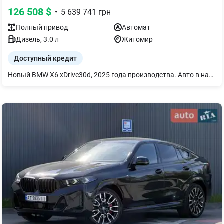
126 508
$
•
5 639 741
грн
Полный
привод
Автомат
Дизель
,
3.0
л
Житомир
Доступный кредит
Новый BMW X6 xDrive30d, 2025 года производства. Авто в наличии в нашем автосалоне. Цвет авто: Black Sapphire, Обивка из искусственной кожи `Sensafin` с декоративной прострочкой Coffee. Детальное описание: Адаптивная пневматическая подвеска, Пакет M Sport Pro, 21 М диски, Автоматические доводчики дверей, Запасное колесо-докатка, Передний пакет подогрева, Подогрев передних и задних сидений, М ремни безопасности, Система комфортного доступа, Акустическое остекление, Панели салона из дерева липы `Fineline` коричневые с открытыми порами, Солнцезащитное остекление, Комфортные передние сиденья, Активная вентиляция передних сидений, Персональная e-SIM, Оформление CraftedClarity, Адаптивные светодиодные фары, Черный потолок, Driving Assistant Professional (дистроник), Активная система помощи парковке "Parking Assistant Professional", Акустическая система Harman Kardon, ConnectedDrive. Гарантия 3 года или 200 тыс км. Условия кредитования до 3 лет со ставкой 0,01% годовых. (программа Multistep 2). За более детальной информацией обращайтесь по номеру, указанному на сайте.