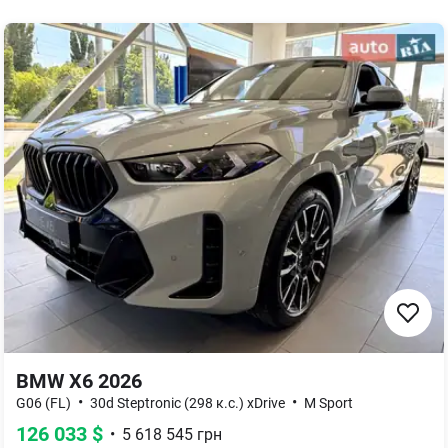
BMW X6 2026
•
•
G06 (FL)
30d Steptronic (298 к.с.) xDrive
M Sport
126 033
$
•
5 618 545
грн