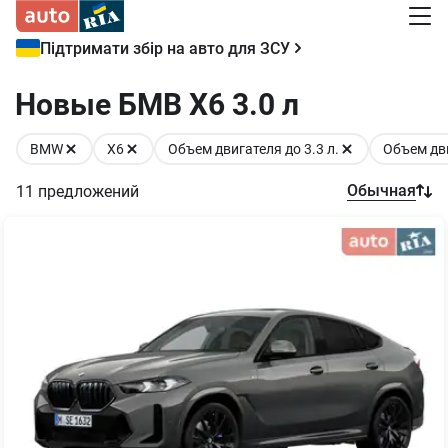
Підтримати збір на авто для ЗСУ
Новые БМВ Х6 3.0 л
BMW
X6
Объем двигателя до 3.3 л.
Объем дви
Обычная
11
предложений