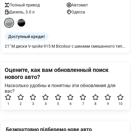
Полный
привод
Автомат
Дизель
,
3.0
л
Одесса
Доступный кредит
21" M диски V-spoke 915 M Bicolour с шинами смешанного типа и runflat Шины `Runflat` M спортивные тормоза Панели салона из дерева липы `Fineline` коричневые с открытыми порами Driving Assistant Professional Юридический экстренный вызов Пакет "M Sport Pro" Дизайн фар BMW Individual Shadow Line М паски безпеки M Sport тормоза с красными суппортами BMW Individual обработка кузова `High - gloss Shadow Line` с расширенным содержанием M спортивный звук выхлопной системы Пакет `Comfort` Подогрев передних и задних сидений Передний пакет подогрева Термостакан Украинский пакет (Ukrainian package) Протиугонная система со сканером салона Автоматические доводчики дверей Солнцезащитное остекление Велюровые коврики Активная вентиляция передних сидений Комфортные передние сиденья Адаптивные светодиодные фары Акустическая система `Harman Kardon` Болты-секретки для колес Индикатор давления в шинах Адаптивная пневматическая подвеска Решетка радиатора BMW `Iconig Glow` Акустическое скление Отделка `CraftedClarity` Driving Assistant Помощь при парковке Professional Интеллектуальный экстренный вызов Teleservices ConnectedDrive Services Пакет Connected неограниченный Беспроводная зарядка с охлаждением устройства
Оцените, как вам обновленный поиск
нового авто?
Насколько удобны и понятны эти обновления для
вас?
1
2
3
4
5
6
7
8
9
10
Безкоштовно підберемо нове авто