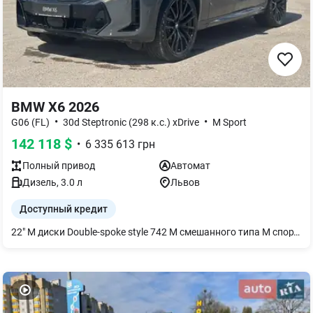
BMW X6 2026
•
•
G06 (FL)
30d Steptronic (298 к.с.) xDrive
M Sport
142 118
$
•
6 335 613
грн
Полный
привод
Автомат
Дизель
,
3.0
л
Львов
Доступный кредит
22" M диски Double-spoke style 742 M смешанного типа M спортивные тормоза Запасное колесо-докатка Панорамный стеклянный люк с электроприводом Система "Travel & Comfort" Панели салона из дерева "poplar grain anthracite-brown open-pored" Автоматический 4-зонный климат-контроль Пакет `Ambient Air` Функция массажа для водителя и переднего пассажира Driving Assistant Professional Юридический экстренный вызов Персональная e-SIM BMW Live Cockpit Professional BMW Individual отделка потолка алькантарой цвета `Anthracite` Пакет "M Sport Pro" Дизайн фар BMW Individual Shadow Line М практики безпеки M Sport тормоза с красными суппортами BMW Individual обработка кузова `High - gloss Shadow Line` с расширенным содержанием M спортивный звук выхлопной системы Пакет `Comfort` Подогрев передних и задних сидений Передний пакет подогрева Термостакан Украинский пакет (Ukrainian package) Противоаллергическая система со сканером салона Автоматические доводчики дверей Солнцезащитное остекление Велюровые коврики Активная вентиляция передних сидений Комфортные передние сиденья Адаптивные светодиодные фары Акустическая система `Harman Kardon` Болты-секретки для колес Индикатор давления в шинах Адаптивная пневматическая подвеска Решетка радиатора BMW `Iconig Glow` Акустическое остекление Оформление `CraftedClarity` Driving Assistant Помощь при парковке Professional Интеллектуальный экстренный вызов Teleservices ConnectedDrive Services Пакет Connected неограниченный Беспроводная зарядка с охлаждением устройства