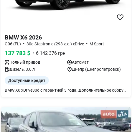
BMW X6 2026
•
•
G06 (FL)
30d Steptronic (298 к.с.) xDrive
M Sport
137 783
$
•
6 142 376
грн
Полный
привод
Автомат
Дизель
,
3.0
л
Днепр (Днепропетровск)
Доступный кредит
BMW X6 xDrive30d с гарантией 3 года. Дополнительное оборудование: 22" M диски Double-spoke style 742 M смешанного типа M спортивные тормоза Запасное колесо-докатка Панорамный стеклянный люк с электроприводом Панели салона из дерева липы `Fineline` коричневые с открытыми порами Система "Travel & Comfort" Автоматический 4-зонный климат-контроль Пакет `Ambient Air` Функция массажа для водителя и переднего пассажира Driving Assistant Professional Юридический экстренный вызов Персональная e-SIM BMW Live Cockpit Professional Пакет "M Sport Pro" Дизайн фар BMW Individual Shadow Line М пасха безопасности M Sport тормоза с красными суппортами BMW Individual обработка кузова `High - gloss Shadow Line` с расширенным содержанием M спортивный звук выхлопной системы Пакет `Comfort` Подогрев передних и задних сидений Передний пакет подогрева Термостакан Украинский пакет (Ukrainian package) Противоугонная система со сканером салона Автоматические доводчики дверей Солнцезащитное остекление Велюровые коврики Активная вентиляция передних сидений Комфортные передние сиденья Адаптивные светодиодные фары Акустическая система `Harman Kardon` Болты-секретки для колес Индикатор давления в шинах Адаптивная пневматическая подвеска Решетка радиатора BMW `Iconig Glow` Акустическое остекление Оформление `CraftedClarity` Driving Assistant Помощь при парковке Professional Интеллектуальный экстерный вызов Teleservices ConnectedDrive Services Пакет Connected неограниченный Беспроводная зарядка с охлаждением устройства Меню на украинском языке Руководство пользователя на украинском языке Приглашаем на осмотр! Больше информации у консультантов по телефону