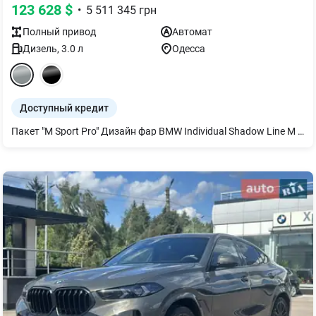
123 628
$
•
5 511 345
грн
Полный
привод
Автомат
Дизель
,
3.0
л
Одесса
Доступный кредит
Пакет "M Sport Pro" Дизайн фар BMW Individual Shadow Line М полоски безопасности M Sport тормоза с красными суппортами BMW Individual обработка кузова 'High - gloss Shadow Line' с расширенным содержанием M спортивный звук выхлопной системы Пакет 'Comfort' Подогрев передних и задних сидений Передний пакет подогрева Термостакан Украинский пакет (Ukrainian package) Протиугонная система со сканером салона Автоматические доводчики дверей Солнцезащитное остекление Велюровые коврики Активная вентиляция передних сидений Комфортные передние сиденья Адаптивные светодиодные фары Акустическая система 'Harman Kardon' Болты-секретки для колес Индикатор давления в шинах Адаптивная пневматическая подвеска Решетка радиатора BMW 'Iconig Glow' Акустическое остекление Отделка 'CraftedClarity' Driving Assistant Помощь при парковке Professional Интеллектуальный экстренный вызов Teleservices ConnectedDrive Services Пакет Connected безлимитный Беспроводная зарядка с охлаждением устройства