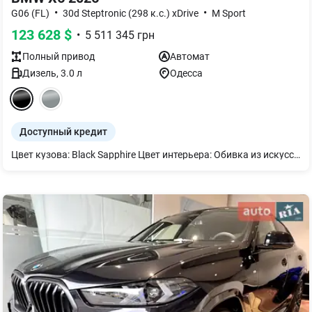
•
•
G06 (FL)
30d Steptronic (298 к.с.) xDrive
M Sport
123 628
$
•
5 511 345
грн
Полный
привод
Автомат
Дизель
,
3.0
л
Одесса
Доступный кредит
Цвет кузова: Black Sapphire Цвет интерьера: Обивка из искусственной кожи `Sensafin` с декоративной прострочкой Cognac 21" M диски V-spoke 915 M Bicolour с шинами смешанного типа и runflat Шины `Runflat` M спортивные тормоза Панели салона из дерева "poplar grain anthracite-brown open-pored" Юридический экстренный вызов Пакет "M Sport Pro" Дизайн фар BMW Individual Shadow Line М паски безпеки M Sport тормоза с красными суппортами BMW Individual обработка кузова `High - gloss Shadow Line` с расширенным содержанием M спортивный звук выхлопной системы Пакет `Comfort` Подогрев передних и задних сидений Передний пакет подогрева Термостакан Украинский пакет (Ukrainian package) Протиугонная система со сканером салона Автоматические доводчики дверей Солнцезащитное остекление Велюровые коврики Активная вентиляция передних сидений Комфортные передние сиденья Адаптивные светодиодные фары Акустическая система `Harman Kardon` Болты-секретки для колес Индикатор давления в шинах Адаптивная пневматическая подвеска Решетка радиатора BMW `Iconig Glow` Акустическое остекление Отделка `CraftedClarity` Driving Assistant Помощь при парковке Professional Интеллектуальный экстренный вызов Teleservices ConnectedDrive Services Пакет Connected неограниченный Беспроводная зарядка с охлаждением устройства