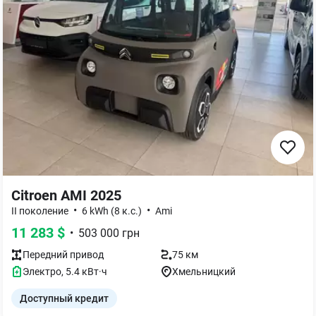
Citroen AMI 2025
•
•
II поколение
6 kWh (8 к.с.)
Ami
11 283
$
•
503 000
грн
Передний
привод
75 км
Электро
,
5.4
кВт·ч
Хмельницкий
Доступный кредит