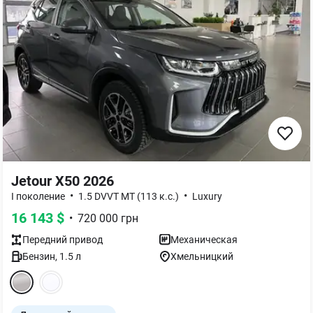
Jetour X50 2026
•
•
I поколение
1.5 DVVT MT (113 к.с.)
Luxury
16 143
$
•
720 000
грн
Передний
привод
Механическая
Бензин
,
1.5
л
Хмельницкий