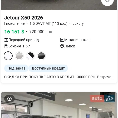
Jetour X50 2026
•
•
I поколение
1.5 DVVT MT (113 к.с.)
Luxury
16 151
$
•
720 000
грн
Передний
привод
Механическая
Бензин
,
1.5
л
Львов
Под заказ
Доступный кредит
СКИДКА ПРИ ПОКУПКЕ АВТО В КРЕДИТ - 30000 ГРН. Встречайте новый Jetour X50! Также доступны черный и белый цвета без доплаты. Сочетание яркого дизайна и динамичного вида. Линии кузова добавляют современности и изысканного стиля, подчеркивая его привлекательность Решетка радиатора с четкими и выразительными линиями, которые придают автомобилю уникальный вид на дороге 10,25 дюймовый экран мультимедиа с украинским языком и поддержкой Apple Carplay & Android Auto Интерьер автомобиля выполнен в темных тонах с контрастными красными вставками из современных материалов. В комплектации Премиум доступен подогрев лобового стекла, руля, передних и задних сидений, все, что нужно для комфортного вождения!