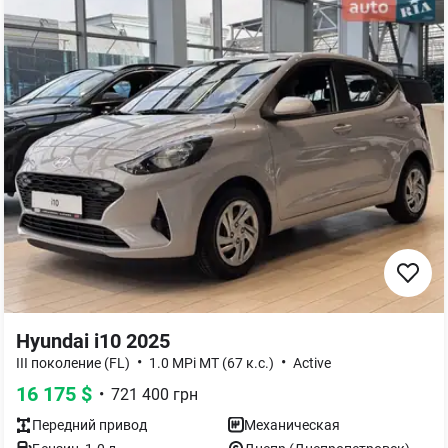
Hyundai i10 2025
•
•
III поколение (FL)
1.0 MPi MT (67 к.с.)
Active
16 175
$
•
721 400
грн
Передний
привод
Механическая