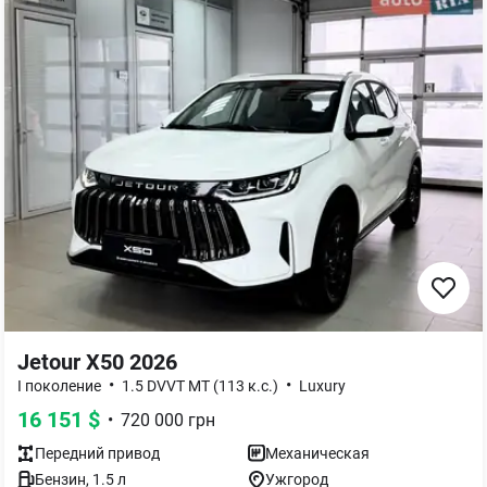
Jetour X50 2026
•
•
I поколение
1.5 DVVT MT (113 к.с.)
Luxury
16 151
$
•
720 000
грн
Передний
привод
Механическая
Бензин
,
1.5
л
Ужгород