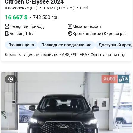
Citroen C-Elysee 2024
•
•
II поколение (FL)
1.6 MТ (115 к.с.)
Feel
16 667
$
•
743 500
грн
Передний
привод
Механическая
Бензин
,
1.6
л
Кропивницкий (Кировоград)
Лучшая цена
Последнее предложение
Доступный кред
Комплектация автомобиля • ABS,ESP ,EBA • Фронтальная подушка безопасности водителя и фронтальная подушка безопасности переднего пассажира • Система крепления детских автокресел ISOFIX • Защита двигателя • Бортовой компьютер • Электрические стеклоподъемники передних дверей • Механические стеклоподъемники задних дверей • Автоматизированный кондиционер • Обогрев заднего стекла и обогрев нижней части лобового состав • Отделка салона: ткань Birdy Mistral • Сенсорный экран 7", MirrorLink, радиоприемник, 4 динамик, Bluetooth, USB - разъем • Галогенные фары головного света • Дневные ходовые LED огни • Протитуманные фары • Стальные колесные диски R16, шины 195/55 R16 / Continental + полноразмерное стальное запасное колесо R16