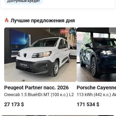
Доступный кредит
Лучшие предложения дня
Peugeot
Partner пасс.
2026
Porsche
Cayenne
Crewcab 1.5 BlueHDi MT (100 к.с.) L2
113 kWh (442 к.с.) 
27 173
$
171 534
$