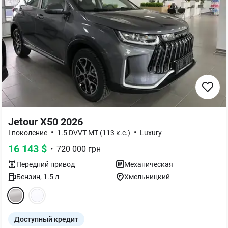
Jetour X50 2026
•
•
I поколение
1.5 DVVT MT (113 к.с.)
Luxury
16 143
$
•
720 000
грн
Передний
привод
Механическая
Бензин
,
1.5
л
Хмельницкий
Доступный кредит