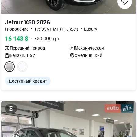
Jetour X50 2026
•
•
I поколение
1.5 DVVT MT (113 к.с.)
Luxury
16 143
$
•
720 000
грн
Передний
привод
Механическая
Бензин
,
1.5
л
Хмельницкий
Доступный кредит