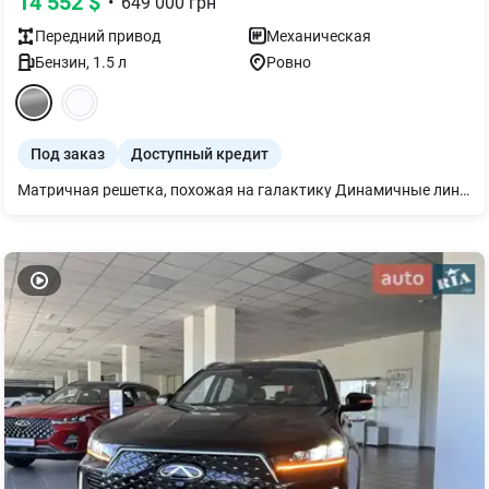
14 552
$
•
649 000
грн
Передний
привод
Механическая
Бензин
,
1.5
л
Ровно
Под заказ
Доступный кредит
Матричная решетка, похожая на галактику Динамичные линии двойного плеча Задние дымчатые фонари 3D Больше пространства на задних сиденьях по сравнению с конкурентами Сенсорный 9-дюймовый экран Кузов высокой прочности Система контроля давления в шинах (TPMS)