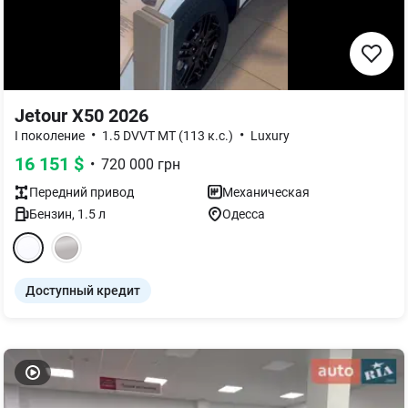
Jetour X50 2026
•
•
I поколение
1.5 DVVT MT (113 к.с.)
Luxury
16 151
$
•
720 000
грн
Передний
привод
Механическая
Бензин
,
1.5
л
Одесса
Доступный кредит