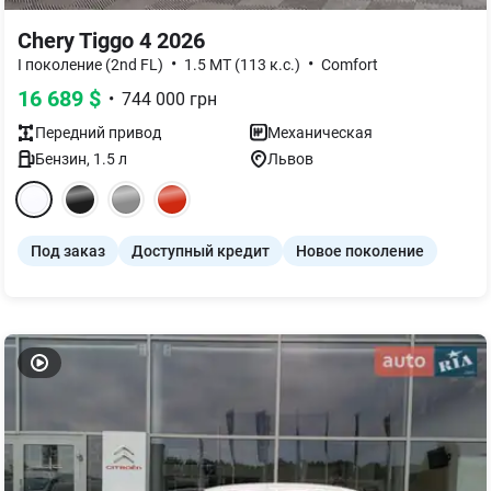
Chery Tiggo 4 2026
•
•
I поколение (2nd FL)
1.5 MT (113 к.с.)
Comfort
16 689
$
•
744 000
грн
Передний
привод
Механическая
Бензин
,
1.5
л
Львов
Под заказ
Доступный кредит
Новое поколение