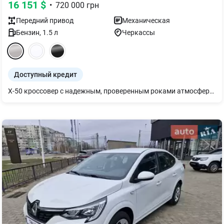
16 151
$
•
720 000
грн
Передний
привод
Механическая
Бензин
,
1.5
л
Черкассы
Доступный кредит
X-50 кроссовер с надежным, проверенным роками атмосферным двигателем 1.5 и оцинкованным кузовом. Хорошая комплектация. Самая большая гарантия в своем классе и наиболее адекватная цена. Двигатель имеет чугунный блок цилиндров, что позволяет долгие годы не беспокоиться о случайном качестве топлива и позволяет даже установить ГАЗовое оборудование. Очень удобный, вместительный салон и приятные материалы салона. Автомобиль смело можно использовать как для семьи, так и для работы, где есть большие пробеги. Приглашаем на знакомство. Звоните.