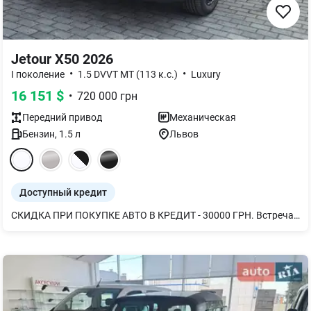
Jetour X50 2026
•
•
I поколение
1.5 DVVT MT (113 к.с.)
Luxury
16 151
$
•
720 000
грн
Передний
привод
Механическая
Бензин
,
1.5
л
Львов
Доступный кредит
СКИДКА ПРИ ПОКУПКЕ АВТО В КРЕДИТ - 30000 ГРН. Встречайте новый Jetour X50! Также доступны черный и белый цвета без доплаты. Сочетание яркого дизайна и динамичного вида. Линии кузова добавляют современности и изысканного стиля, подчеркивая его привлекательность Решетка радиатора с четкими и выразительными линиями, которые придают автомобилю уникальный вид на дороге 10,25 дюймовый мультимедийный экран с украинским языком и поддержкой Apple Carplay & Android Auto Интерьер автомобиля выполнен в темных тонах с контрастными красными вставками из современных материалов. В комплектации Премиум доступен подогрев лобового стекла, руля, передних и задних сидений, все, что нужно для комфортного вождения!