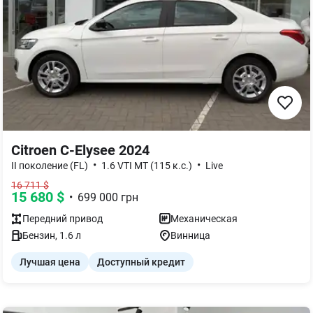
Citroen C-Elysee 2024
•
•
II поколение (FL)
1.6 VTI MT (115 к.с.)
Live
16 711
$
15 680
$
•
699 000
грн
Передний
привод
Механическая
Бензин
,
1.6
л
Винница
Лучшая цена
Доступный кредит