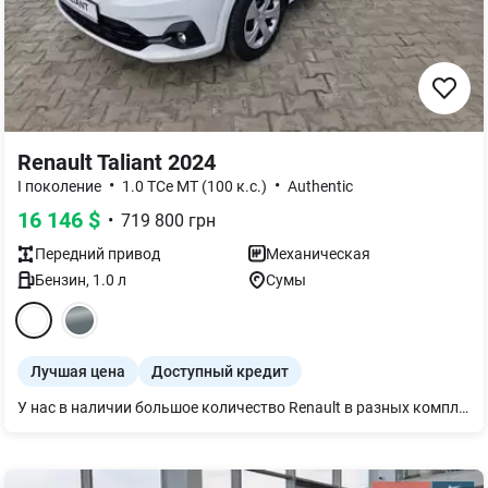
Renault Taliant 2024
•
•
I поколение
1.0 TCe MT (100 к.с.)
Authentic
16 146
$
•
719 800
грн
Передний
привод
Механическая
Бензин
,
1.0
л
Сумы
Лучшая цена
Доступный кредит
У нас в наличии большое количество Renault в разных комплектациях и цветах. Заходите к нам. Также есть возможность пройти тест-драйв.