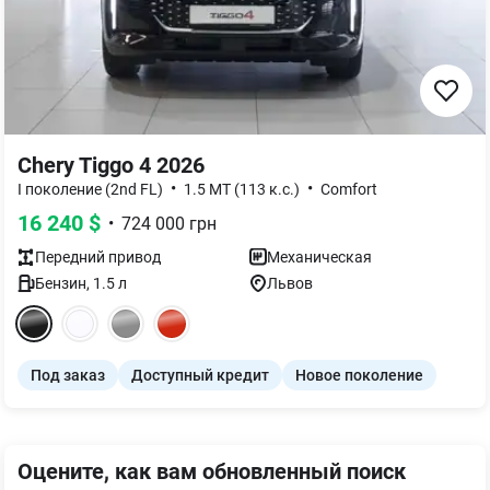
Chery Tiggo 4 2026
•
•
I поколение (2nd FL)
1.5 MT (113 к.с.)
Comfort
16 240
$
•
724 000
грн
Передний
привод
Механическая
Бензин
,
1.5
л
Львов
Под заказ
Доступный кредит
Новое поколение
Оцените, как вам обновленный поиск