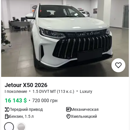
Jetour X50 2026
•
•
I поколение
1.5 DVVT MT (113 к.с.)
Luxury
16 143
$
•
720 000
грн
Передний
привод
Механическая
Бензин
,
1.5
л
Хмельницкий