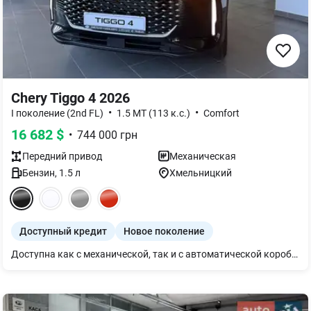
Chery Tiggo 4 2026
•
•
I поколение (2nd FL)
1.5 MT (113 к.с.)
Comfort
16 682
$
•
744 000
грн
Передний
привод
Механическая
Бензин
,
1.5
л
Хмельницкий
Доступный кредит
Новое поколение
Доступна как с механической, так и с автоматической коробкой передач. В наличии — в белом, черном и сером цветах.