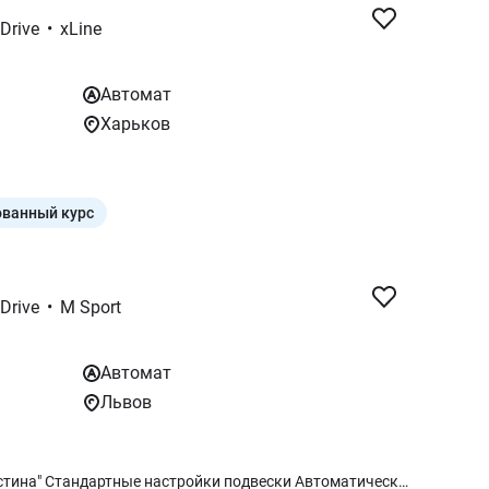
xDrive
•
xLine
Автомат
Харьков
ванный курс
xDrive
•
M Sport
Автомат
Львов
Официальный дилер BMW ПФ "Христина" Стандартные настройки подвески Автоматическая трансмиссия `Steptronic` с подрулевыми лепестками переключения передач Driving Assistant Юридический экстренный вызов BMW Individual обработка кузова `High - gloss Shadow Line` с расширенным содержанием Активная защита пешеходов Пакет `M Sport` Спортивные передние сиденья Рулевое колесо с кожаной обивкой BMW Individual обработка кузова High - gloss Shadow Line BMW Individual обработка потолка `Anthracite` 18" M диски "Double-spoke style 838 M Bicolour" Панели салона Aluminium Hexacube Pale M Панель приборов `Luxury` Адаптивная M подвеска M Sport экстерьер M Sport интерьер Специальный дополнительный контент M Sport Пакет опций Система комфортного доступа Внешнее левое зеркало заднего вида и внутреннее с затемнением Салонное зеркало заднего вида с автозатемнением Адаптивные светодиодные фары Система автоматического управления дальним светом Беспроводная зарядка с охлаждением устройства Подогрев руля Крепления для детских кресел `Isofix` Подогрев передних сидений Акустическая система `HiFi Harman Kardon` Болты-секретки для колес Индикатор давления в шинах Ремонтный комплект шин Plus Teleservices Пакет Connected неограниченный