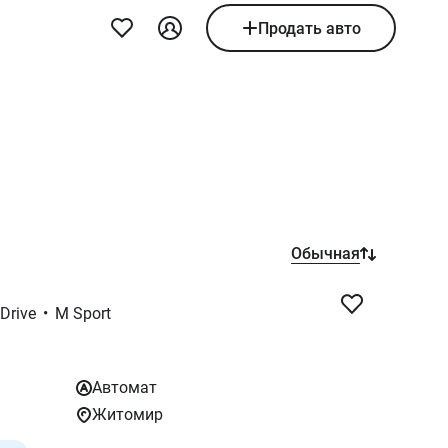
Продать авто
Обычная
xDrive
•
M Sport
Автомат
Житомир