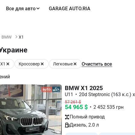
Все для авто
GARAGE AUTO.RIA
BMW
X1
Украине
Очистить все
X1
Кроссовер
Легковые
ений
BMW X1 2025
U11
•
20d Steptronic (163 к.с.) 
57 261
$
54 965
$
•
2 452 535
грн
Полный
привод
Дизель
,
2.0
л