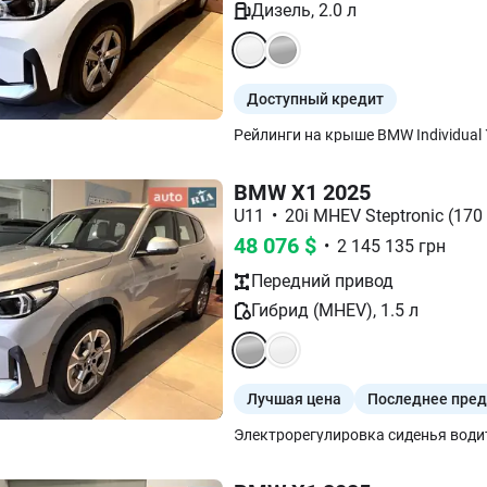
Дизель
,
2.0
л
Доступный кредит
BMW X1 2025
U11
•
20i MHEV Steptronic (170 
48 076
$
•
2 145 135
грн
Передний
привод
Гибрид (MHEV)
,
1.5
л
Лучшая цена
Последнее пре