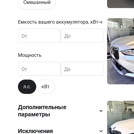
Смешанный
Емкость вашего аккумулятора,
кВт-ч
От
До
Мощность
От
До
л.с.
кВт
Дополнительные
параметры
Исключения