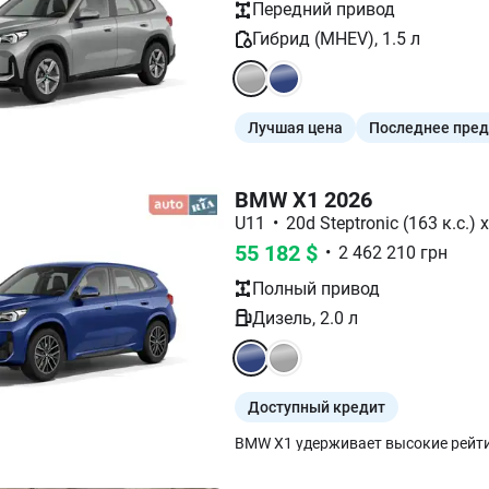
Передний
привод
Гибрид (MHEV)
,
1.5
л
Лучшая цена
Последнее пре
BMW X1 2026
U11
•
20d Steptronic (163 к.с.) 
55 182
$
•
2 462 210
грн
Полный
привод
Дизель
,
2.0
л
Доступный кредит