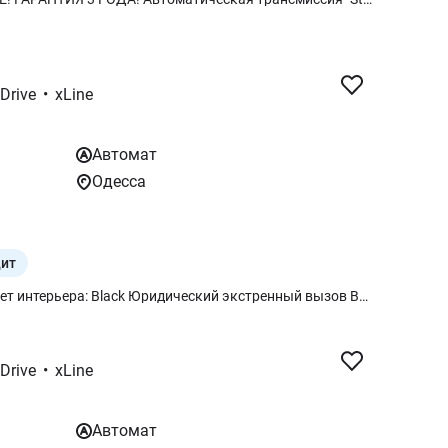
xDrive
•
xLine
Автомат
Одесса
дит
Цвет кузова: Space Silver metallic Цвет интерьера: Black Юридический экстренный вызов BMW Individual обработка потолка `Anthracite` Активная защита пешеходов Пакет опций Система комфортного доступа Внешнее левое зеркало заднего вида и внутреннее с затемнением Салонное зеркало заднего вида с автозатемнением Адаптивные светодиодные фары Система автоматического управления дальним светом Беспроводная зарядка с охлаждением устройства Подогрев руля Крепления для детских кресел `Isofix` Подогрев передних сидений Акустическая система `HiFi Harman Kardon` Болты-секретки для колес Индикатор давления в шинах Комплект для ремонта шин Teleservices Пакет Connected неограниченный
xDrive
•
xLine
Автомат