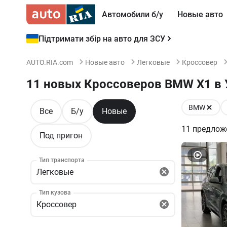
Автомобили б/у
Новые авто
Підтримати збір на авто для ЗСУ
AUTO.RIA.com
Новые авто
Легковые
Кроссовер
11 новых Кроссоверов BMW X1 в 
BMW
Все
Б/у
Новые
11
предлож
Под пригон
Тип транспорта
Легковые
Тип кузова
Кроссовер