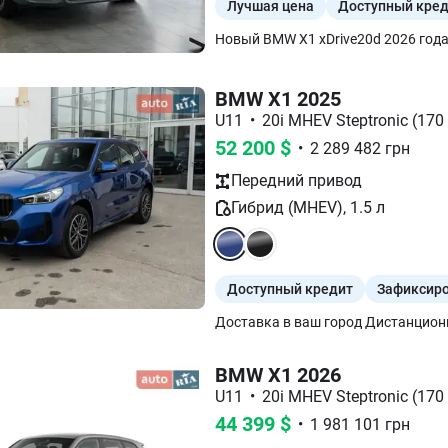
Лучшая цена
Доступный кре
BMW X1 2025
U11
•
20i MHEV Steptronic (170 
52 200
$
•
2 289 482
грн
Передний
привод
Гибрид (MHEV)
,
1.5
л
Доступный кредит
Зафиксиро
BMW X1 2026
U11
•
20i MHEV Steptronic (170 
44 399
$
•
1 981 101
грн