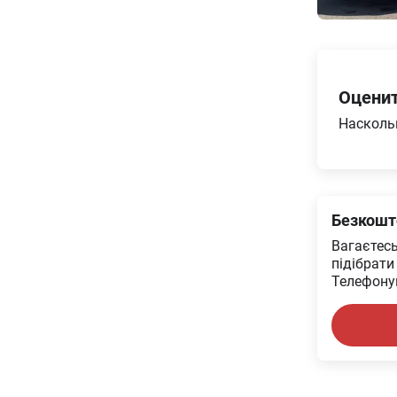
Оценит
Насколь
Безкошт
Вагаєтес
підібрати
Телефонуй