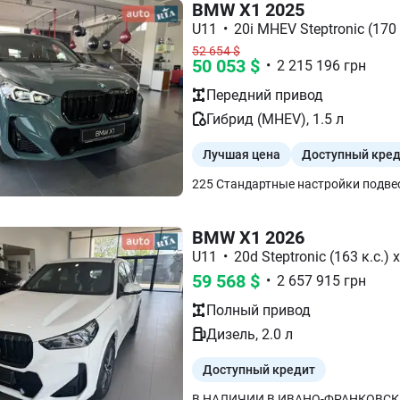
BMW X1 2025
U11
•
20i MHEV Steptronic (170 
52 654
$
50 053
$
•
2 215 196
грн
Передний
привод
Гибрид (MHEV)
,
1.5
л
Лучшая цена
Доступный кре
BMW X1 2026
U11
•
20d Steptronic (163 к.с.) 
59 568
$
•
2 657 915
грн
Полный
привод
Дизель
,
2.0
л
Доступный кредит