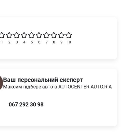
1
2
3
4
5
6
7
8
9
10
Ваш персональний експерт
Максим
підбере авто в AUTOCENTER AUTO.RIA
067 292 30 98