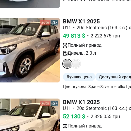
BMW X1 2025
U11
•
20d Steptronic (163 к.с.) 
49 813
$
•
2 222 675
грн
Полный
привод
Дизель
,
2.0
л
Лучшая цена
Доступный кре
BMW X1 2025
U11
•
20d Steptronic (163 к.с.) 
52 130
$
•
2 326 055
грн
Полный
привод