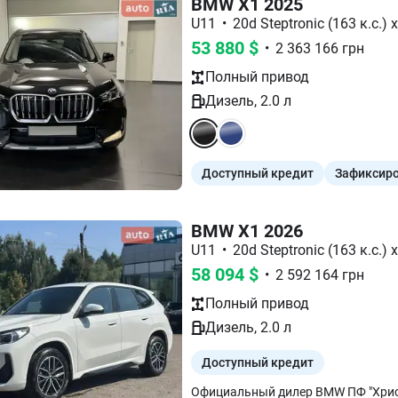
BMW X1 2025
U11
•
20d Steptronic (163 к.с.) 
53 880
$
•
2 363 166
грн
Полный
привод
Дизель
,
2.0
л
Доступный кредит
Зафиксиро
BMW X1 2026
U11
•
20d Steptronic (163 к.с.) 
58 094
$
•
2 592 164
грн
Полный
привод
Дизель
,
2.0
л
Доступный кредит