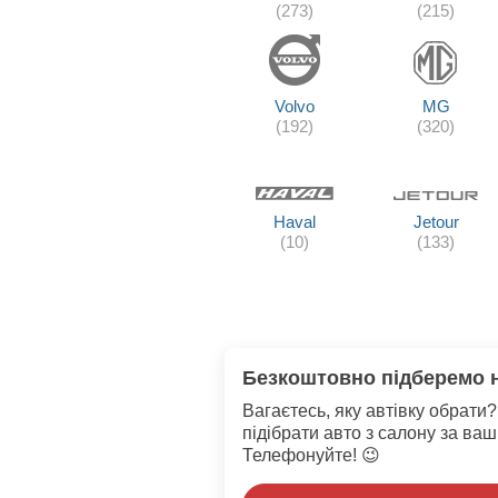
(273)
(215)
Volvo
MG
(192)
(320)
Haval
Jetour
(10)
(133)
Безкоштовно підберемо 
Вагаєтесь, яку автівку обрат
підібрати авто з салону за ва
Телефонуйте! 😉