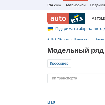
RIA.com
Автомобили
Недвижи
Автомо
Підтримати збір на авто
AUTO.RIA.com
Новые авто
Катал
Модельный ряд 
Кроссовер
B10