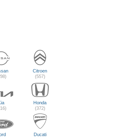
ssan
Citroen
198)
(557)
Kia
Honda
216)
(372)
ord
Ducati