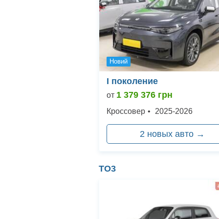
Новий
I поколение
1 379 376
грн
от
Кроссовер
•
2025
-
2026
2
новых авто →
ТО3