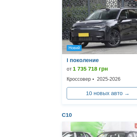
Новий
I поколение
1 735 718
грн
от
Кроссовер
•
2025
-
2026
10
новых авто →
C10