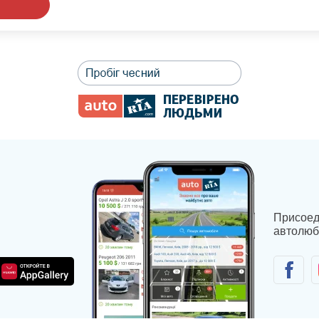
Присоед
автолюб