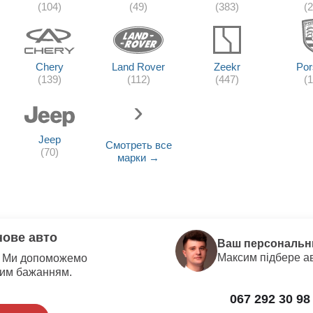
(104)
(49)
(383)
(
Chery
Land Rover
Zeekr
Por
(139)
(112)
(447)
(
Jeep
Смотреть все
(70)
марки →
нове авто
Ваш персональн
Максим
підбере 
и? Ми допоможемо
шим бажанням.
067 292 30 98