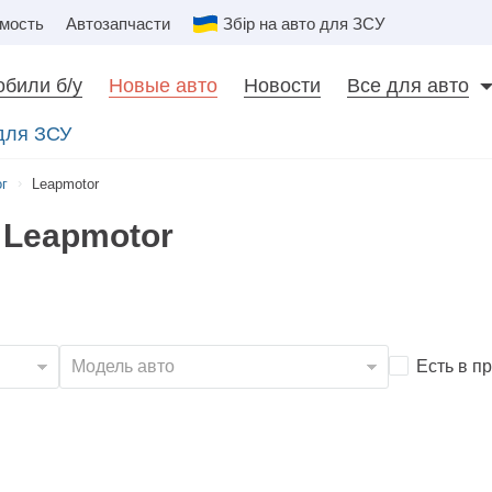
мость
Автозапчасти
Збір на авто для ЗСУ
били б/у
Новые авто
Новости
Все для авто
 для ЗСУ
ог
Leapmotor
Leapmotor
Есть в п