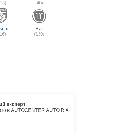
218)
(40)
sche
Fiat
116)
(130)
ий експерт
авто в AUTOCENTER AUTO.RIA