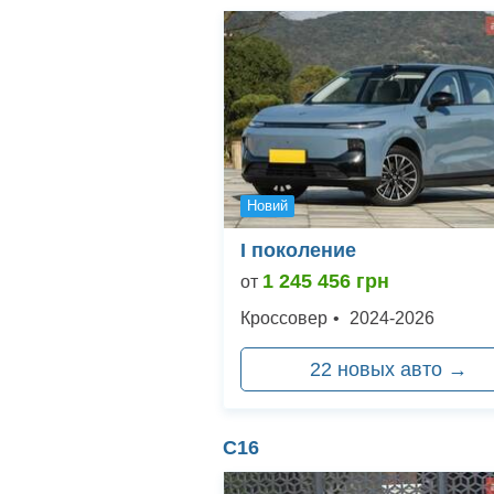
Новий
I поколение
1 245 456
грн
от
Кроссовер
•
2024
-
2026
22
новых авто →
C16