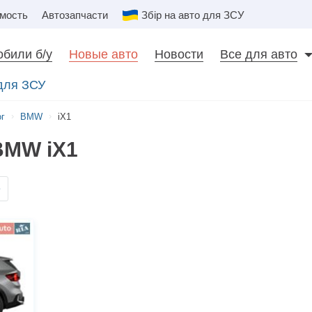
мость
Автозапчасти
Збір на авто для ЗСУ
били б/у
Новые авто
Новости
Все для авто
 для ЗСУ
ог
BMW
iX1
BMW iX1
е