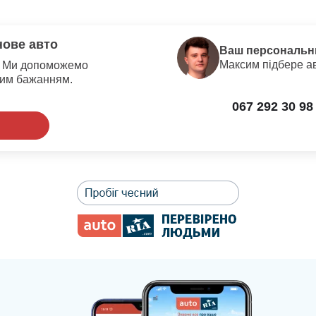
нове авто
Ваш персональн
Максим
підбере 
и? Ми допоможемо
шим бажанням.
067 292 30 98