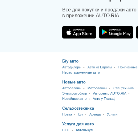
Все для покупки и продажи авто
в приложении AUTO.RIA
Б/у авто
Автодилеры
Авто из Европы
Пригнанные
Нерастаможенные авто
Новые авто
Автосалоны
Мотосалоны
Спецтехника
Электромобили
Автоцентр AUTO.RIA
Новейшие авто
Авто у Польщі
Сельхозтехника
Новая
Б/у
Аренда
Услуги
Услуги для авто
CTO
Автовыкуп