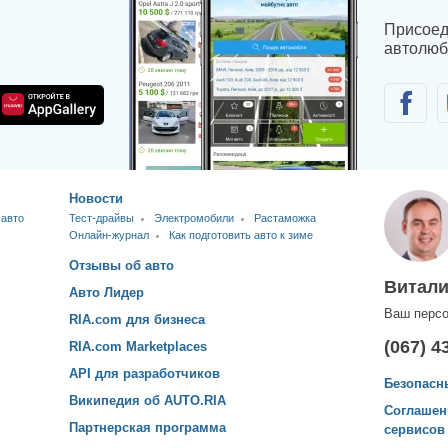
Присоед
автолюб
Новости
 авто
Тест-драйвы
Электромобили
Растаможка
Онлайн-журнал
Как подготовить авто к зиме
Отзывы об авто
Витал
Авто Лидер
Ваш перс
RIA.com для бизнеса
(067) 4
RIA.com Marketplaces
API для разработчиков
Безопасн
Википедия об AUTO.RIA
Соглашен
Партнерская программа
сервисов