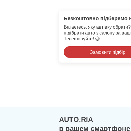
Безкоштовно підберемо 
Вагаєтесь, яку автівку обрат
підібрати авто з салону за ва
Телефонуйте! 😉
Замовити підбір
AUTO.RIA
в вашем смартфоне