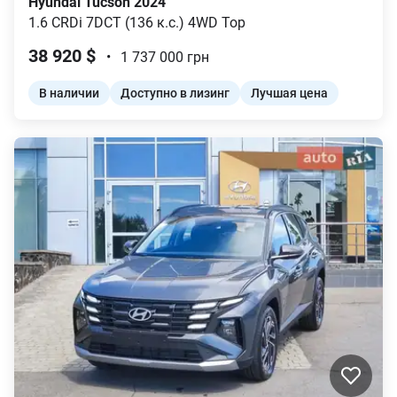
Hyundai
Tucson
2024
1.6 CRDi 7DCT (136 к.с.) 4WD
Top
38 920
$
•
1 737 000
грн
В наличии
Доступно в лизинг
Лучшая цена