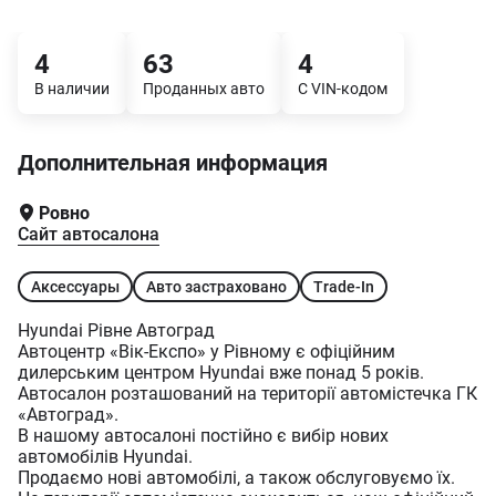
4
63
4
В наличии
Проданных авто
С VIN-кодом
Дополнительная информация
Ровно
Сайт автосалона
Аксессуары
Авто застраховано
Trade-In
Hyundai Рівне Автоград
Автоцентр «Вік-Експо» у Рівному є офіційним
дилерським центром Hyundai вже понад 5 років.
Автосалон розташований на території автомістечка ГК
«Автоград».
В нашому автосалоні постійно є вибір нових
автомобілів Hyundai.
Продаємо нові автомобілі, а також обслуговуємо їх.