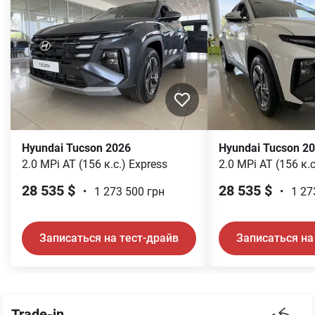
Hyundai
Tucson
2026
Hyundai
Tucson
20
2.0 MPi AT (156 к.с.)
Express
2.0 MPi AT (156 к.с
28 535
$
28 535
$
•
1 273 500
грн
•
1 27
Записаться на тест-драйв
Записаться на
Trade-in