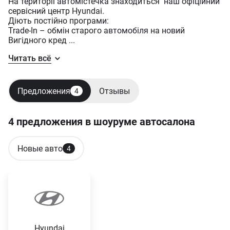
На території автомістечка знаходиться наш офіційний
сервісний центр Hyundai.
Діють постійно програми:
Trade-In – обмін старого автомобіля на новий
Вигідного кред ...
Читать всё
Предложения
Отзывы
4
4 предложения в шоуруме автосалона
Новые авто
4
Hyundai