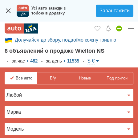
Усі авто завжди з
Завантажити
тобою в додатку
Долучайся до збору, подвоїмо кожну гривню
Вход в кабинет
8 объявлений о продаже Wielton NS
Збір на авто для ЗСУ
$ €
за час
+ 482
за день
+ 11535
Автомобили б/у
Все
авто
Б/у
Новые
Под пригон
Новые авто
Новости
Отзывы об авто
Все для авто
Загрузить приложение