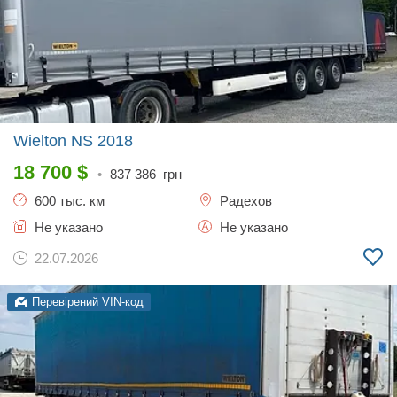
Wielton NS
2018
18 700
$
•
837 386
грн
600 тыс. км
Радехов
Не указано
Не указано
22.07.2026
Перевірений VIN-код