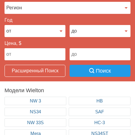
Продать авто
Год
Цена, $
Поиск
Расширенный Поиск
Модели Wielton
NW 3
НВ
NS34
SAF
NW 33S
НС-3
Мега
NS34ST