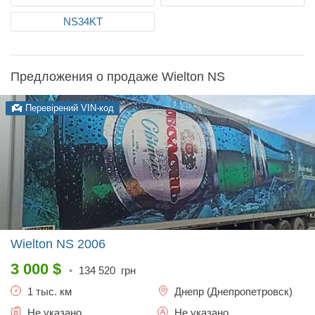
NS34KT
Предложения о продаже Wielton NS
Перевірений VIN-код
Wielton NS
2006
3 000
$
•
134 520
грн
1 тыс. км
Днепр (Днепропетровск)
Не указано
Не указано