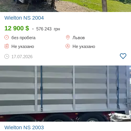
Wielton NS
2004
12 900
$
•
576 243
грн
без пробега
Львов
Не указано
Не указано
17.07.2026
Wielton NS
2003