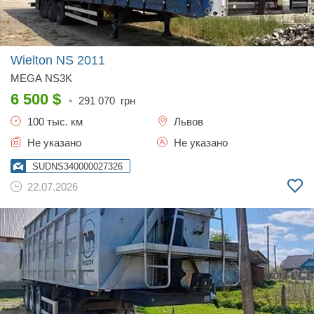
Wielton NS
2011
MEGA NS3K
6 500
$
•
291 070
грн
100 тыс. км
Львов
Не указано
Не указано
SUDNS340000027326
22.07.2026