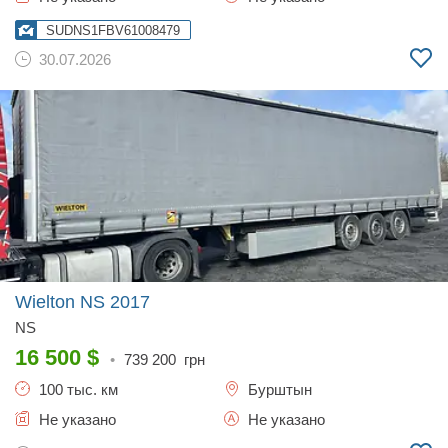
SUDNS1FBV61008479
30.07.2026
Wielton NS
2017
NS
16 500
$
•
739 200
грн
100 тыс. км
Бурштын
Не указано
Не указано