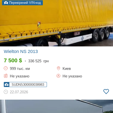
Перевірений VIN-код
Wielton NS
2013
7 500
$
•
336 525
грн
999 тыс. км
Киев
Не указано
Не указано
SUDNS300000038983
22.07.2026