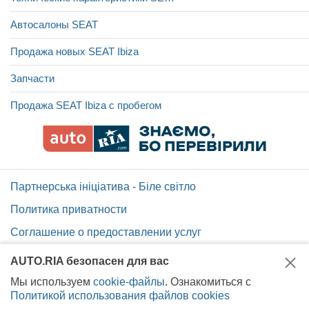
Автосалоны SEAT
Продажа новых SEAT Ibiza
Запчасти
Продажа SEAT Ibiza с пробегом
Партнерська ініціатива - Біле світло
Политика приватности
Соглашение о предоставлении услуг
Помощь по сайту AUTO.RIA
AUTO.RIA безопасен для вас
Карта сайта
Мы используем
cookie-файлы
. Ознакомиться с
Политикой использования файлов cookies
Вакансии AUTO.RIA