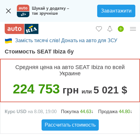
Шукай у додатку –
Завантажити
так зручніше
Замість тисячі слів! Донать на авто для ЗСУ
Вход в кабинет
Cтоимость SEAT Ibiza бу
Збір на авто для ЗСУ
Средняя цена на авто SEAT Ibiza по всей
Автомобили б/у
Украине
Новые авто
224 753
грн
5 021 $
или
Новости
Отзывы об авто
Курс USD
на 8.08, 19:00
Покупка
44.63
↓
Продажа
44.80
↓
Все для авто
Рассчитать стоимость
Загрузить приложение