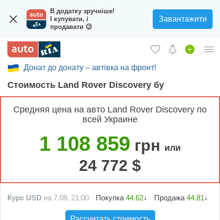
В додатку зручніше!
Завантажити
І купувати, і
продавати 😉
Донат до донату – автівка на фронт!
Вход в кабинет
Cтоимость Land Rover Discovery бу
Збір на авто для ЗСУ
Средняя цена на авто Land Rover Discovery по
Автомобили б/у
всей Украине
Новые авто
1 108 859
грн
или
Новости
24 772 $
Отзывы об авто
Все для авто
Курс USD
на 7.08, 21:00
Покупка
44.62
↓
Продажа
44.81
↓
Загрузить приложение
Рассчитать стоимость