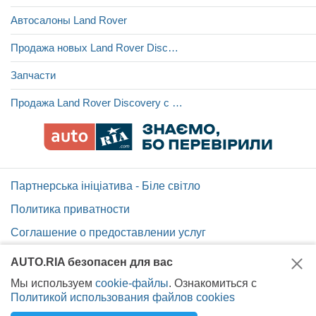
Автосалоны Land Rover
Продажа новых Land Rover Discovery
Запчасти
Продажа Land Rover Discovery с пробегом
Партнерська ініціатива - Біле світло
Политика приватности
Соглашение о предоставлении услуг
Помощь по сайту AUTO.RIA
AUTO.RIA безопасен для вас
Карта сайта
Мы используем
cookie-файлы
. Ознакомиться с
Политикой использования файлов cookies
Вакансии AUTO.RIA