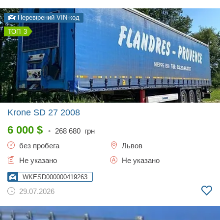
Перевірений VIN-код
3
Krone SD 27
2008
6 000
$
•
268 680
грн
без пробега
Львов
Не указано
Не указано
WKESD000000419263
29.07.2026