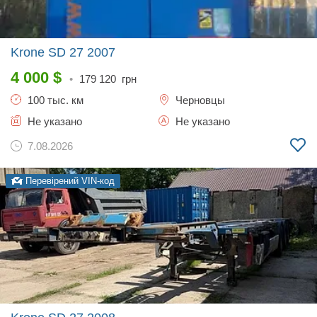
Krone SD 27
2007
4 000
$
•
179 120
грн
100 тыс. км
Черновцы
Не указано
Не указано
7.08.2026
Перевірений VIN-код