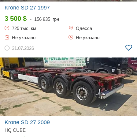
Krone SD 27
1997
3 500
$
•
156 835
грн
725 тыс. км
Одесса
Не указано
Не указано
31.07.2026
Krone SD 27
2009
HQ CUBE