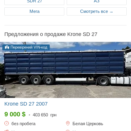
SDR 27
АЗ
Мега
Смотреть все →
Предложения о продаже Krone SD 27
Перевірений VIN-код
Krone SD 27
2007
9 000
$
•
403 650
грн
без пробега
Белая Церковь