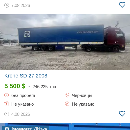
7.08.2026
Krone SD 27
2008
5 500
$
•
246 235
грн
без пробега
Черновцы
Не указано
Не указано
4.08.2026
Перевірений VIN-код