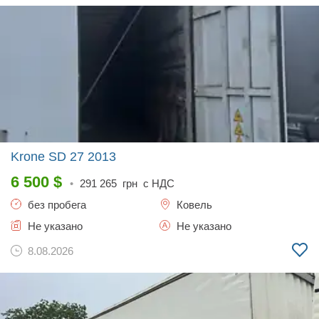
Krone SD 27
2013
6 500
$
•
291 265
грн с НДС
без пробега
Ковель
Не указано
Не указано
8.08.2026