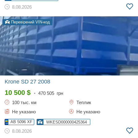
8.08.2026
Перевірений VIN-код
Krone SD 27
2008
10 500
$
•
470 505
грн
100 тыс. км
Теплик
Не указано
Не указано
AB 5096 XF
WKESD000000425364
8.08.2026