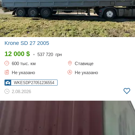
Krone SD 27
2005
12 000
$
•
537 720
грн
600 тыс. км
Ставище
Не указано
Не указано
WKESDP27051236554
2.08.2026