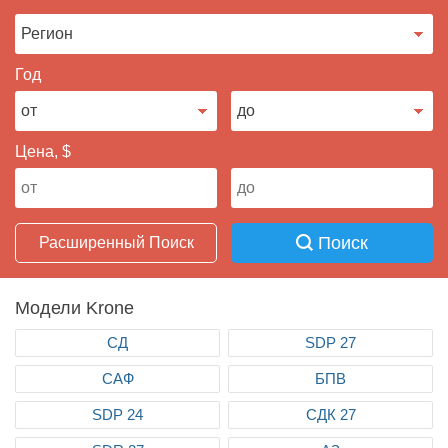
Продать авто
Год
Цена, $
Поиск
Расширенный Поиск
Модели Krone
СД
SDP 27
САФ
БПВ
SDP 24
СДК 27