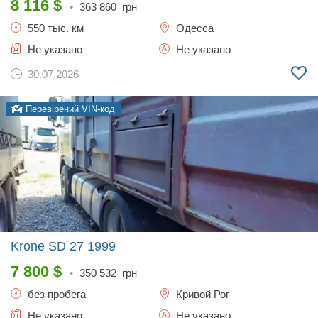
8 116
$
•
363 860
грн
550 тыс. км
Одесса
Не указано
Не указано
30.07.2026
Перевірений VIN-код
Krone SD 27
1999
7 800
$
•
350 532
грн
без пробега
Кривой Рог
Не указано
Не указано