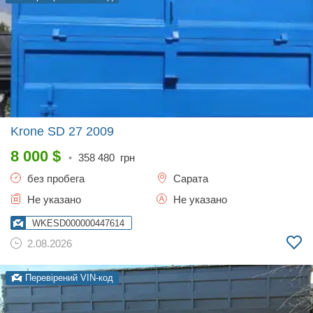
Krone SD 27
2009
8 000
$
•
358 480
грн
без пробега
Сарата
Не указано
Не указано
WKESD000000447614
2.08.2026
Перевірений VIN-код