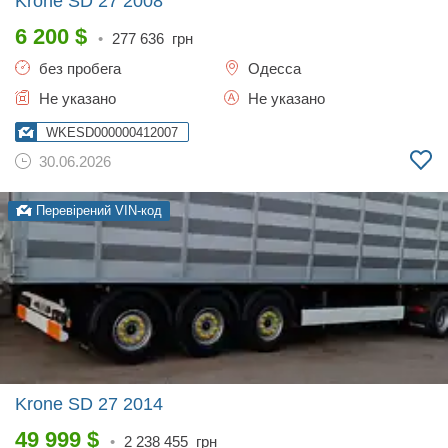
Krone SD 27
2008
6 200
$
•
277 636
грн
без пробега
Одесса
Не указано
Не указано
WKESD000000412007
30.06.2026
Перевірений VIN-код
Krone SD 27
2014
49 999
$
•
2 238 455
грн