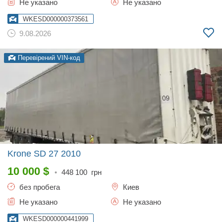
Не указано
Не указано
WKESD000000373561
9.08.2026
Перевірений VIN-код
Krone SD 27
2010
10 000
$
•
448 100
грн
без пробега
Киев
Не указано
Не указано
WKESD000000441999