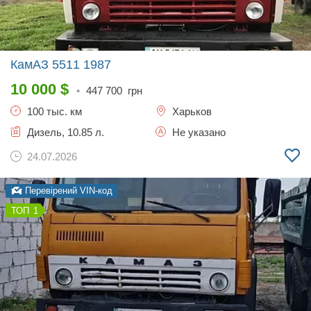
КамАЗ 5511
1987
10 000
$
•
447 700
грн
100 тыс. км
Харьков
Дизель, 10.85 л.
Не указано
24.07.2026
Перевірений VIN-код
1