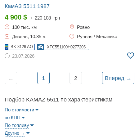
КамАЗ 5511
1987
4 900
$
•
220 108
грн
100 тыс. км
Ровно
Дизель, 10.85 л.
Ручная / Механика
BK 3126 AO
XTC551100H0277205
23.07.2026
←
1
2
Вперед →
Подбор KAMAZ 5511 по характеристикам
По стоимости
по КПП
По топливу
Другие →