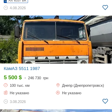
AX 6337 BK
4.08.2026
КамАЗ 5511
1987
5 500
$
•
246 730
грн
100 тыс. км
Днепр (Днепропетровск)
Не указано
Не указано
3.08.2026