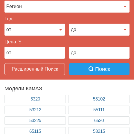
Продать авто
Год
Цена, $
Поиск
Расширенный Поиск
Модели КамАЗ
5320
55102
53212
55111
53229
6520
65115
53215