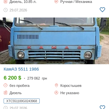
Дизель, 10.85 л.
Ручная / Механика
29.07.2026
КамАЗ 5511
1986
6 200
$
•
279 062
грн
без пробега
Коростышев
Дизель
Не указано
XTC551100G0243968
29.07.2026