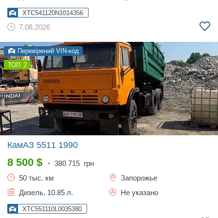
XTC541120N1014356
7.08.2026
Перевірений VIN-код
2
КамАЗ 5511
1990
8 500
$
•
380 715
грн
50 тыс. км
Запорожье
Дизель, 10.85 л.
Не указано
XTC551110L0035380