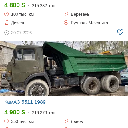
4 800
$
•
215 232
грн
100 тыс. км
Березань
Дизель
Ручная / Механика
30.07.2026
КамАЗ 5511
1989
4 900
$
•
219 373
грн
350 тыс. км
Львов