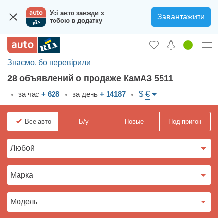
Усі авто завжди з
Завантажити
тобою в додатку
Знаємо, бо перевірили
Вход в кабинет
28 объявлений о продаже КамАЗ 5511
Збір на авто для ЗСУ
$ €
за час
+ 628
за день
+ 14187
Автомобили б/у
Все
авто
Б/у
Новые
Под пригон
Новые авто
Новости
Отзывы об авто
Все для авто
Загрузить приложение