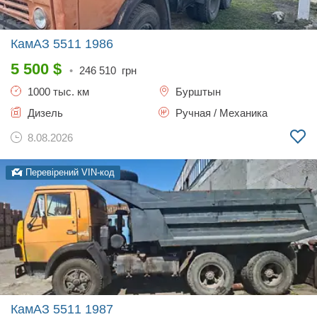
КамАЗ 5511
1986
5 500
$
•
246 510
грн
1000 тыс. км
Бурштын
Дизель
Ручная / Механика
8.08.2026
Перевірений VIN-код
КамАЗ 5511
1987