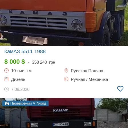
КамАЗ 5511
1988
8 000
$
•
358 240
грн
10 тыс. км
Русская Поляна
Дизель
Ручная / Механика
7.08.2026
Перевірений VIN-код