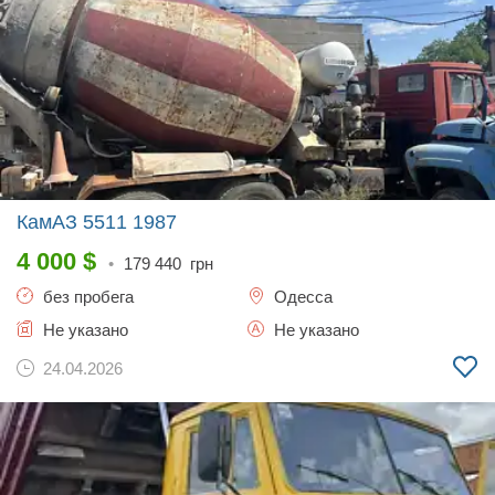
КамАЗ 5511
1987
4 000
$
•
179 440
грн
без пробега
Одесса
Не указано
Не указано
24.04.2026