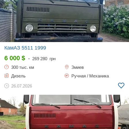
КамАЗ 5511
1999
6 000
$
•
269 280
грн
300 тыс. км
Змиев
Дизель
Ручная / Механика
26.07.2026