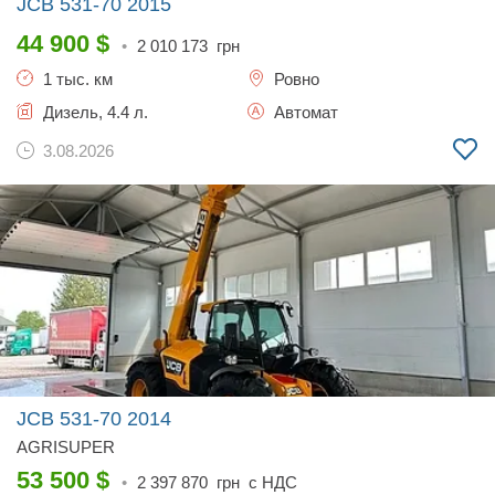
JCB 531-70
2015
44 900
$
•
2 010 173
грн
1 тыс. км
Ровно
Дизель, 4.4 л.
Автомат
3.08.2026
JCB 531-70
2014
AGRISUPER
53 500
$
•
2 397 870
грн с НДС