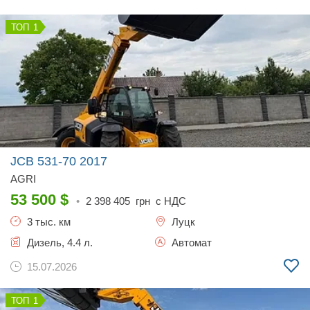
1
JCB 531-70
2017
AGRI
53 500
$
•
2 398 405
грн с НДС
3 тыс. км
Луцк
Дизель, 4.4 л.
Автомат
15.07.2026
1