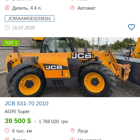
Дизель, 4.4 л.
Автомат
JCB5AAWGE02338161
16.07.2026
1
JCB 531-70
2010
AGRI Super
39 500
$
•
1 768 020
грн
6 тыс. км
Луцк