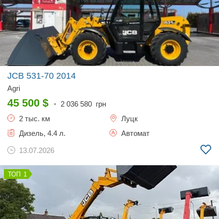
JCB 531-70
2014
Agri
45 500
$
•
2 036 580
грн
2 тыс. км
Луцк
Дизель, 4.4 л.
Автомат
13.07.2026
1