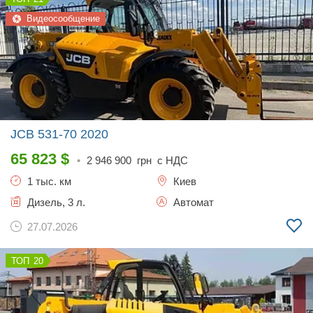
Видеосообщение
JCB 531-70
2020
65 823
$
•
2 946 900
грн с НДС
1 тыс. км
Киев
Дизель, 3 л.
Автомат
27.07.2026
20