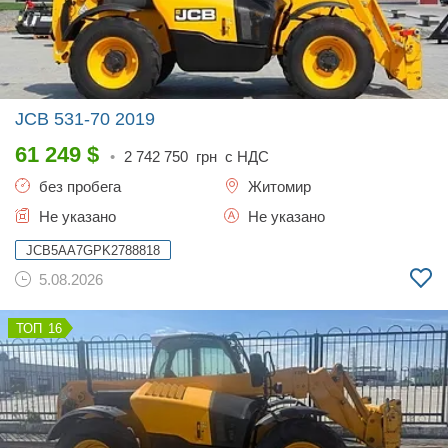
JCB 531-70
2019
61 249
$
•
2 742 750
грн с НДС
без пробега
Житомир
Не указано
Не указано
JCB5AA7GPK2788818
5.08.2026
16