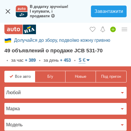
В додатку зручніше!
Завантажити
І купувати, і
продавати 😉
Долучайся до збору, подвоїмо кожну гривню
Вход в кабинет
49 объявлений о продаже JCB 531-70
Збір на авто для ЗСУ
$ €
за час
+ 389
за день
+ 453
Автомобили б/у
Все
авто
Б/у
Новые
Под пригон
Новые авто
Новости
Отзывы об авто
Все для авто
Загрузить приложение