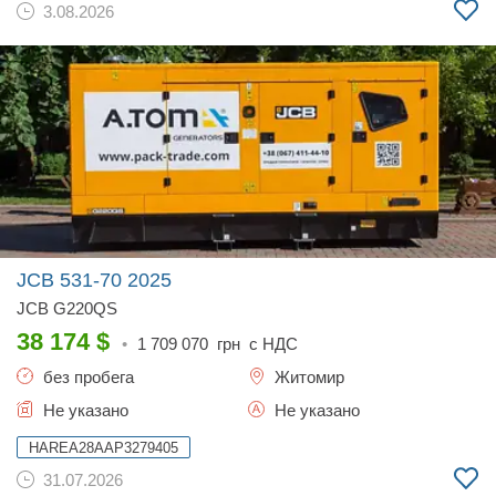
3.08.2026
JCB 531-70
2025
JCB G220QS
38 174
$
•
1 709 070
грн с НДС
без пробега
Житомир
Не указано
Не указано
HAREA28AAP3279405
31.07.2026