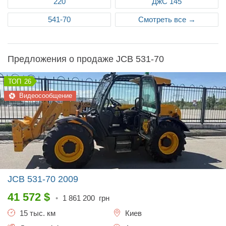
220
ДжС 145
541-70
Смотреть все →
Предложения о продаже JCB 531-70
26
Видеосообщение
JCB 531-70
2009
41 572
$
•
1 861 200
грн
15 тыс. км
Киев