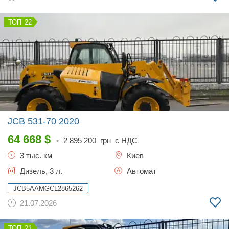
22
JCB 531-70
2020
64 668
$
•
2 895 200
грн с НДС
3 тыс. км
Киев
Дизель, 3 л.
Автомат
JCB5AAMGCL2865262
21.07.2026
21