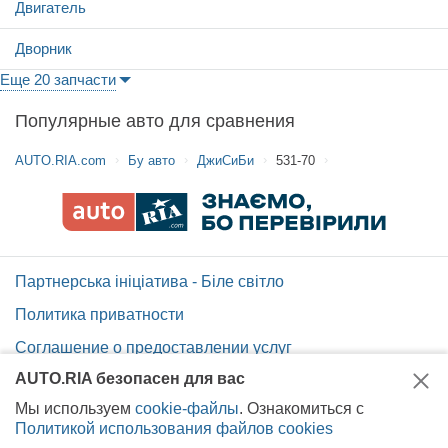
Двигатель
Дворник
Еще 20 запчасти
Популярные авто для сравнения
AUTO.RIA.com
Бу авто
ДжиСиБи
531-70
Партнерська ініціатива - Біле світло
Политика приватности
Соглашение о предоставлении услуг
AUTO.RIA безопасен для вас
Помощь по сайту AUTO.RIA
Мы используем
cookie-файлы
. Ознакомиться с
Карта сайта
Политикой использования файлов cookies
Вакансии AUTO.RIA