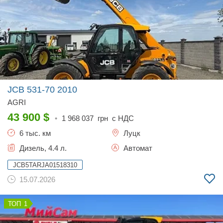
JCB 531-70
2010
AGRI
43 900
$
•
1 968 037
грн с НДС
6 тыс. км
Луцк
Дизель, 4.4 л.
Автомат
JCB5TARJA01518310
15.07.2026
1