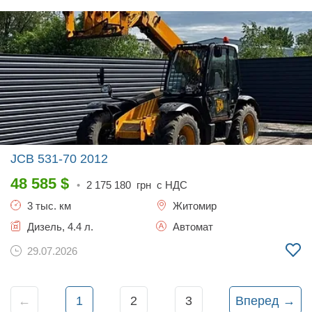
JCB 531-70
2012
48 585
$
•
2 175 180
грн с НДС
3 тыс. км
Житомир
Дизель, 4.4 л.
Автомат
29.07.2026
←
1
2
3
Вперед →