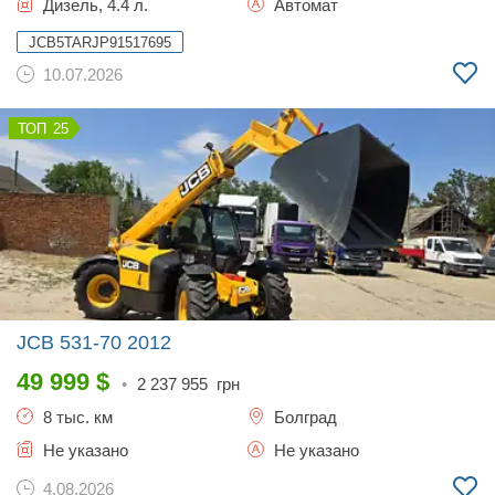
Дизель, 4.4 л.
Автомат
JCB5TARJP91517695
10.07.2026
25
JCB 531-70
2012
49 999
$
•
2 237 955
грн
8 тыс. км
Болград
Не указано
Не указано
4.08.2026