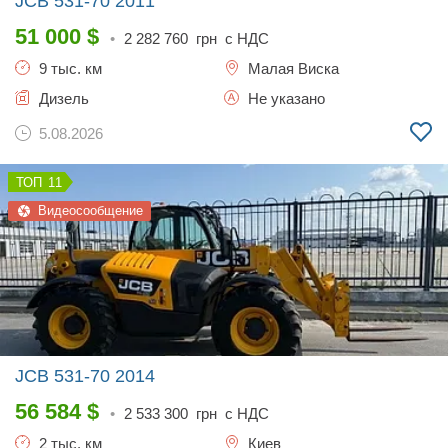
JCB 531-70
2011
51 000
$
•
2 282 760
грн с НДС
9 тыс. км
Малая Виска
Дизель
Не указано
5.08.2026
11
Видеосообщение
JCB 531-70
2014
56 584
$
•
2 533 300
грн с НДС
2 тыс. км
Киев