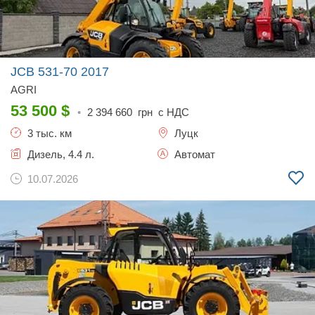
JCB 531-70
2017
AGRI
53 500
$
•
2 394 660
грн с НДС
3 тыс. км
Луцк
Дизель, 4.4 л.
Автомат
10.07.2026