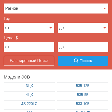
Продать авто
Год
Цена, $
Поиск
Расширенный Поиск
Модели JCB
3ЦХ
535-125
4ЦХ
535-95
JS 220LC
533-105