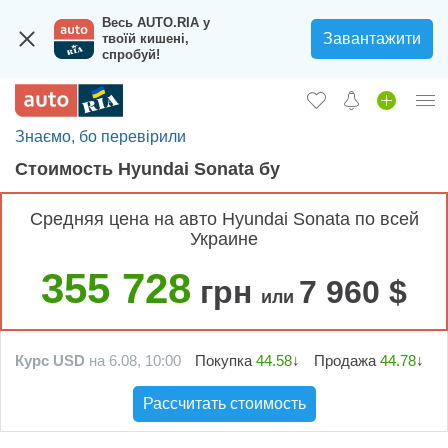
Весь AUTO.RIA у
Завантажити
твоїй кишені,
спробуй!
Знаємо, бо перевірили
Вход в кабинет
Cтоимость Hyundai Sonata бу
Збір на авто для ЗСУ
Средняя цена на авто Hyundai Sonata по всей
Автомобили б/у
Украине
Новые авто
355 728
грн
7 960 $
или
Новости
Отзывы об авто
Курс USD
на 6.08, 10:00
Покупка
44.58
↓
Продажа
44.78
↓
Все для авто
Рассчитать стоимость
Загрузить приложение