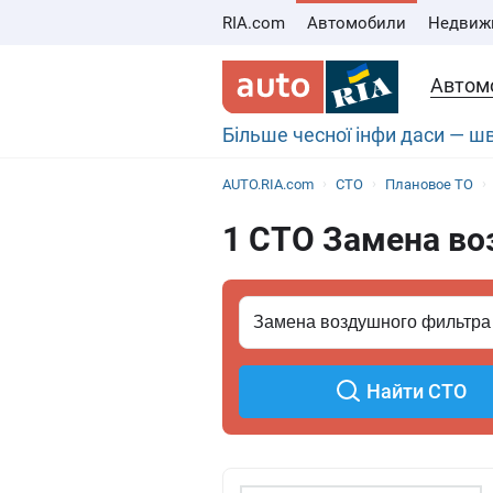
RIA.com
Автомобили
Недвиж
Автом
Більше чесної інфи даси — 
AUTO.RIA.com
СТО
Плановое ТО
1 СТО Замена во
Найти СТО