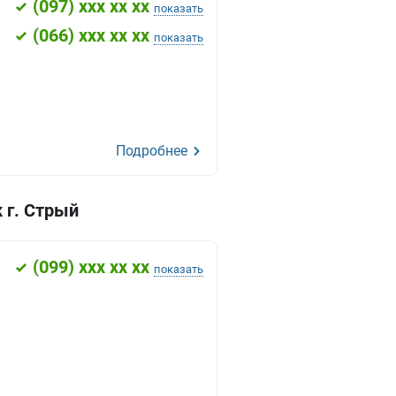
(
097
) xxx xx xx
показать
(
066
) xxx xx xx
показать
Подробнее
 г. Стрый
(
099
) xxx xx xx
показать