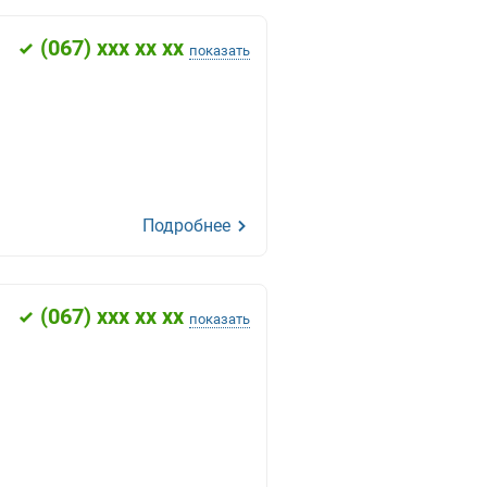
(
067
) xxx xx xx
показать
Подробнее
(
067
) xxx xx xx
показать