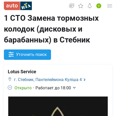
1 СТО Замена тормозных
Вход в кабинет
колодок (дисковых и
Автомобили б/у
барабанных) в Стебник
Новые авто
Новости
Уточнить поиск
Все для авто
Lotus Service
г. Стебник,
Пантелеймона Куліша 4
Открыто
•
Работает до
18:00