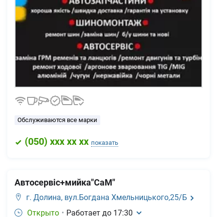
Обслуживаются все марки
(
050
) xxx xx xx
показать
Автосервіс+мийка"СаМ"
г. Долина,
вул.Богдана Хмельницького,25/Б
Открыто
•
Работает до
17:30