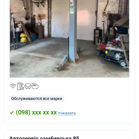
Обслуживаются все марки
(
098
) xxx xx xx
показать
Автосервіс.самбирська 85