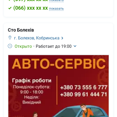
(
066
) xxx xx xx
показать
Сто Болехів
г. Болехов,
Кобринська
Открыто
•
Работает до
19:00