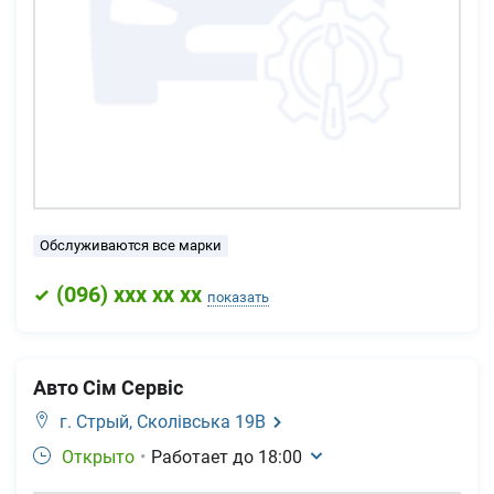
Обслуживаются все марки
(
096
) xxx xx xx
показать
Авто Сім Сервіс
г. Стрый,
Сколівська 19В
Открыто
•
Работает до
18:00