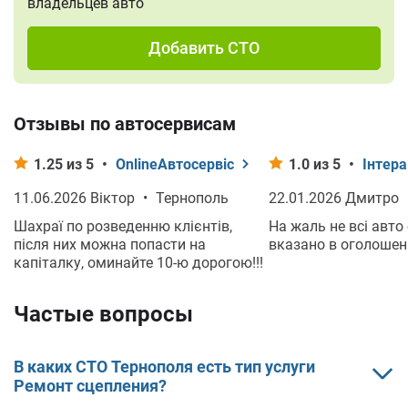
владельцев авто
Добавить СТО
Отзывы по автосервисам
1.25 из 5
•
OnlineАвтосервіс
1.0 из 5
•
Інтера
11.06.2026 Віктор
•
Тернополь
22.01.2026 Дмитро
Шахраї по розведенню клієнтів,
На жаль не всі авто
після них можна попасти на
вказано в оголошенн
капіталку, оминайте 10-ю дорогою!!!
Частые вопросы
В каких СТО Тернополя есть тип услуги
Ремонт сцепления?