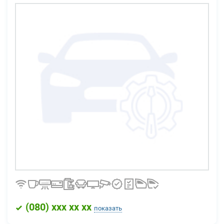
(
080
) xxx xx xx
показать