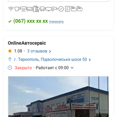
(
067
) xxx xx xx
показать
OnlineАвтосервіс
1.08
•
3
отзывов
г. Тернополь,
Підволочиське шосе 50
Закрыто
•
Работает с
09:00