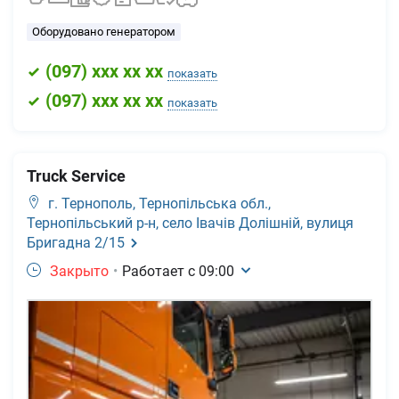
Оборудовано генератором
(
097
) xxx xx xx
показать
(
097
) xxx xx xx
показать
Truck Service
г. Тернополь,
Тернопільська обл.,
Тернопільський р-н, село Івачів Долішній, вулиця
Бригадна 2/15
Закрыто
•
Работает с
09:00