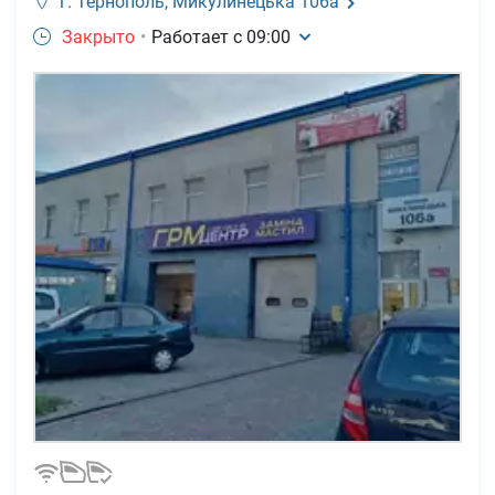
г. Тернополь,
Микулинецька 106а
Закрыто
•
Работает с
09:00