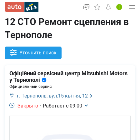
12 СТО Ремонт сцепления в
Вход в кабинет
Тернополе
Автомобили б/у
Новые авто
Уточнить поиск
Новости
Офіційний сервісний центр Mitsubishi Motors
Все для авто
у Тернополі
Официальный сервис
г. Тернополь,
вул.15 квітня, 12
Закрыто
•
Работает с
09:00