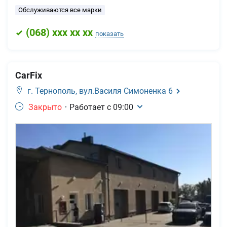
Обслуживаются все марки
(
068
) xxx xx xx
показать
CarFix
г. Тернополь,
вул.Василя Симоненка 6
Закрыто
•
Работает с
09:00