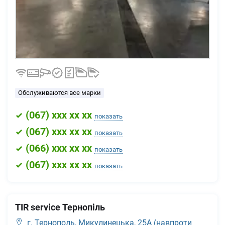
Обслуживаются все марки
(
067
) xxx xx xx
показать
(
067
) xxx xx xx
показать
(
066
) xxx xx xx
показать
(
067
) xxx xx xx
показать
TIR service Тернопіль
г. Тернополь,
Микулинецька, 25А (навпроти