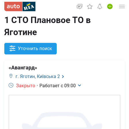
1 СТО Плановое ТО в
Вход в кабинет
Яготине
Автомобили б/у
Новые авто
Уточнить поиск
Новости
«Авангард»
Все для авто
г. Яготин,
Київська 2
Закрыто
•
Работает с
09:00