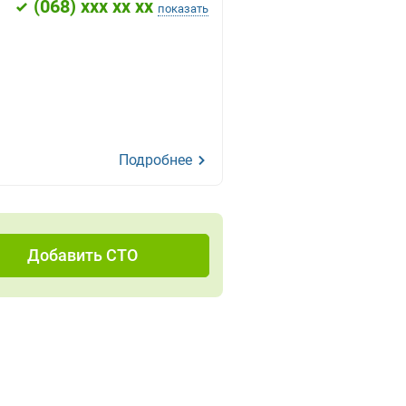
(
068
) xxx xx xx
показать
Подробнее
Добавить СТО