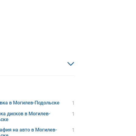
вка в Могилев-Подольске
1
ка дисков в Могилев-
1
ьске
афия на авто в Могилев-
1
ьске