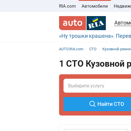
RIA.com
Автомобили
Недвиж
Автом
«Ну трошки крашена». Пере
AUTO.RIA.com
СТО
Кузовной ремо
1 СТО Кузовной 
Найти СТО