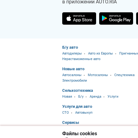
в приложении AUTO.RIA
Б/у авто
Автодилеры
Авто из Европы
Пригнанные
Нерастаможенные авто
Новые авто
Автосалоны
Мотосалоны
Спецтехника
Электромобили
Сельхозтехника
Новая
Б/у
Аренда
Услуги
Услуги для авто
CTO
Автовыкуп
Сервисы
Калькулятор растаможки
Сравнение авто
Файлы cookies
Цены на топливо
Автотермины