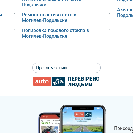
Подольске
Аквапе
и
Ремонт пластика авто в
1
1
Подол
Могилев-Подольске
Полировка лобового стекла в
1
1
Могилев-Подольске
Присоед