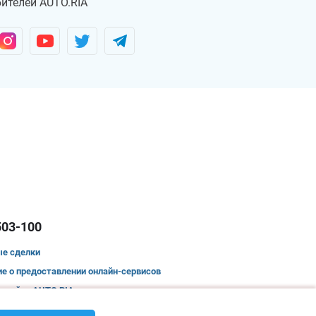
ителей AUTO.RIA
503-100
ые сделки
е о предоставлении онлайн-сервисов
 сайту AUTO.RIA.com
приватности