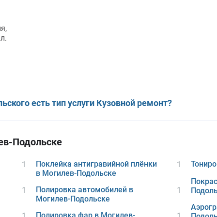
я,
л.
ьского есть тип услуги Кузовной ремонт?
ев-Подольске
Поклейка антигравийной плёнки
Тониро
1
1
в Могилев-Подольске
Покрас
Полировка автомобилей в
1
1
Подол
Могилев-Подольске
Аэрогр
Полировка фар в Могилев-
1
1
Подол