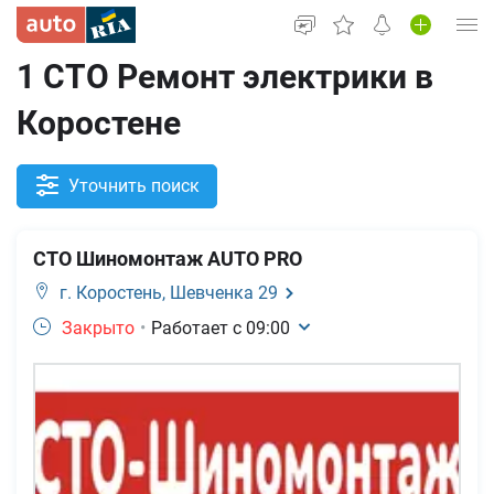
1 СТО Ремонт электрики в
Вход в кабинет
Коростене
Автомобили б/у
Новые авто
Уточнить поиск
Новости
СТО Шиномонтаж AUTO PRO
Все для авто
г. Коростень,
Шевченка 29
Закрыто
•
Работает с
09:00