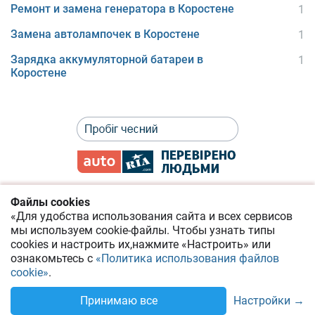
Ремонт и замена генератора в Коростене
1
Замена автолампочек в Коростене
1
Зарядка аккумуляторной батареи в
1
Коростене
Файлы cookies
«Для удобства использования сайта и всех сервисов
Политика приватности
мы используем cookie-файлы.
Чтобы узнать типы
cookies
и настроить их,
нажмите «Настроить» или
Соглашение о предоставлении онлайн-сервисов
ознакомьтесь с
«Политика использования файлов
cookie»
.
Помощь по сайту AUTO.RIA
Настройки →
Принимаю все
Укр
Рус
© 2014-2026 RIA.com