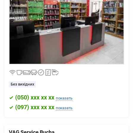
Без вихідних
(
050
) xxx xx xx
показать
(
097
) xxx xx xx
показать
VAG Service Bucha