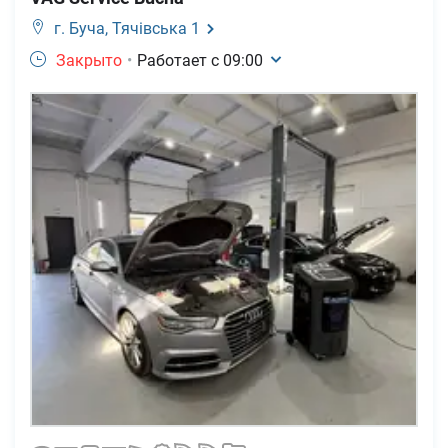
г. Буча,
Тячівська 1
Закрыто
•
Работает с
09:00