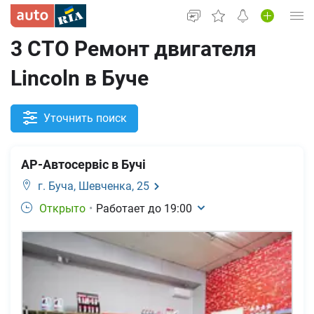
3 СТО Ремонт двигателя
Вход в кабинет
Lincoln в Буче
Автомобили б/у
Новые авто
Уточнить поиск
Новости
АР-Автосервіс в Бучі
Все для авто
г. Буча,
Шевченка, 25
Открыто
•
Работает до
19:00