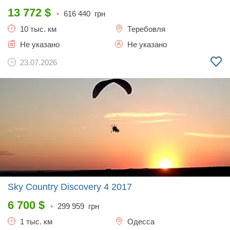
13 772
$
•
616 440
грн
10 тыс. км
Теребовля
Не указано
Не указано
23.07.2026
Sky Country Discovery 4
2017
6 700
$
•
299 959
грн
1 тыс. км
Одесса