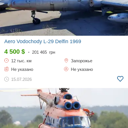
Aero Vodochody L-29 Delfin
1969
4 500
$
•
201 465
грн
12 тыс. км
Запорожье
Не указано
Не указано
15.07.2026