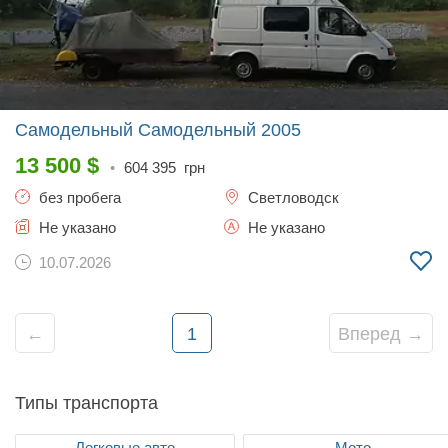
Самодельный Самодельный
2005
13 500
$
•
604 395
грн
без пробега
Светловодск
Не указано
Не указано
10.07.2026
←
1
Вперед →
Типы транспорта
Легковые авто
Мото