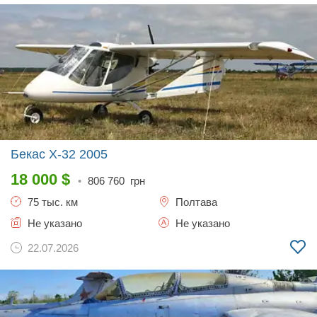
Бекас Х-32
2005
18 000
$
•
806 760
грн
75 тыс. км
Полтава
Не указано
Не указано
22.07.2026