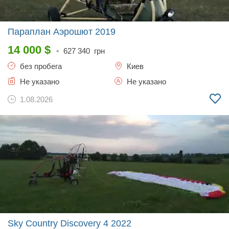
Параплан Аэрошют
2019
14 000
$
•
627 340
грн
без пробега
Киев
Не указано
Не указано
1.08.2026
Sky Country Discovery 4
2022