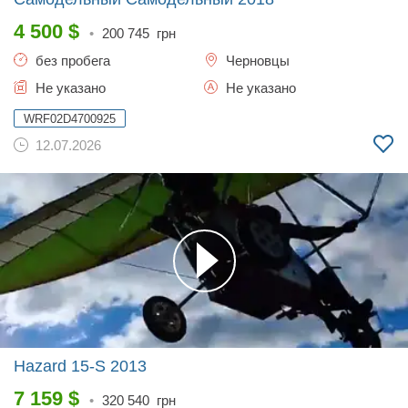
4 500
$
•
200 745
грн
без пробега
Черновцы
Не указано
Не указано
WRF02D4700925
12.07.2026
Hazard 15-S
2013
7 159
$
•
320 540
грн