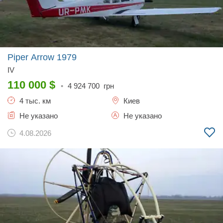
Piper Arrow
1979
IV
110 000
$
•
4 924 700
грн
4 тыс. км
Киев
Не указано
Не указано
4.08.2026