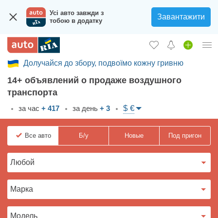
Усі авто завжди з
Завантажити
тобою в додатку
Долучайся до збору, подвоїмо кожну гривню
Вход в кабинет
14+ объявлений о продаже воздушного
Збір на авто для ЗСУ
транспорта
Автомобили б/у
$ €
за час
+ 417
за день
+ 3
Новые авто
Все
авто
Б/у
Новые
Под пригон
Новости
Отзывы об авто
Все для авто
Загрузить приложение