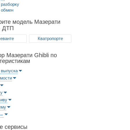
 разборку
 обмен
рите модель Мазерати
е ДТП
еванте
Кватропорте
р Мазерати Ghibli по
теристикам
 выпуска
имости
ту
ливу
ему
 →
е сервисы