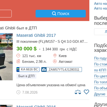
Авто на
Авто на
Поиск
Выбе
посл
ti Ghibli был в ДТП
Л
Maserati Ghibli
2017
III поколение (FL)/M157
S Q4 3.0 GDI AT
•
Подбо
(430 к.с.) AWD
GranSport
•
30 000
$
•
1 344 300
грн с НДС
харак
121 тыс. км
Киев
По году
Бензин, 2.98 л.
Автомат
По сто
KA 6616 BC
ZAM57YTL4J1280311
по КПП
По цве
Был в ДТП
По топ
цена объявления указана на обмен! цена
По объ
продажи - 28.000$ состояние —
7.08.2026
безупречное! в авто вложено много средств
Другие
(больше 10к$) эксклюзив! maserati ghibli
sq4 в максимальной комплектации и с
Други
редким пакетом отделки салона