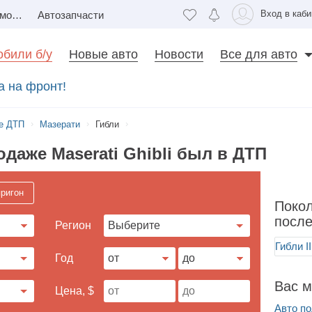
Вход в каби
Недвижимость
Автозапчасти
били б/у
Новые авто
Новости
Все для авто
а на фронт!
е ДТП
Мазерати
Гибли
даже Maserati Ghibli был в ДТП
ригон
Покол
посл
Регион
Год
Вас м
Цена, $
Авто по