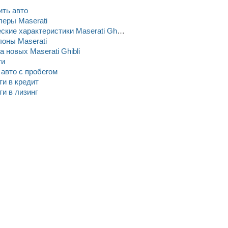
ить авто
леры Maserati
Технические характеристики Maserati Ghibli
оны Maserati
 новых Maserati Ghibli
ти
n авто c пробегом
и в кредит
и в лизинг