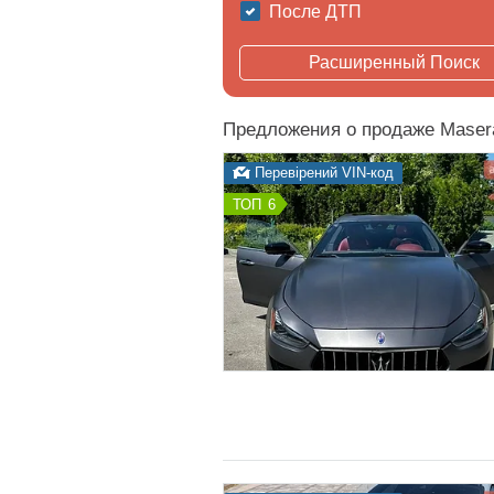
После ДТП
Расширенный Поиск
Предложения о продаже Masera
Перевірений VIN-код
6