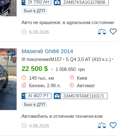
комфортный премиальный салон •
DI 7352 AH
ZAM57XSA1G1170836
легкосплавные диски, красные суппорта •
Был в ДТП
тонировка, хорошее состояние кузова авто
ухожен, без лишних вложений. готова к
авто не крашеное. в идеальном состоянии
проверкам на любом сто. возможен осмотр
без единого нюанса. выглядит на все
в удобное для вас время. звоните —
6.08.2026
деньги и даже дороже, привлекает много
договоримся.
внимания. пробег родной! есть заводской
выхлоп на заслонке, который имеет очень
красивый звук! одним словом «эмоция».
Maserati Ghibli
2014
готов к любым проверкам! авто в идеале!
III поколение/M157
S Q4 3.0 АТ (410 к.с.)
•
•
Base
22 500
$
•
1 006 650
грн
149 тыс. км
Киев
Бензин, 2.98 л.
Автомат
AI 4627 PT
ZAM57RTA6E1110171
Был в ДТП
автомобиль в отличном техническом
состоянии – делать ничего не нужно. в
4.08.2026
машине работает абсолютно все.
последним владельцем в ремонт и
обслуживание вложено более 15 000