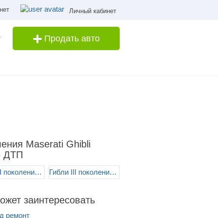
нет
Личный кабинет
Продать авто
ения Maserati Ghibli
е ДТП
Гибли III поколение/M157
Гибли III поколение (FL)/M157
ожет заинтересовать
д ремонт