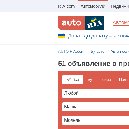
RIA.com
Автомобили
Збір на авто для ЗСУ
Автомо
Донат до донату – автівк
AUTO.RIA.com
Бу авто
Авто посл
51 объявление о про
Все
Б/у
Новые
Под п