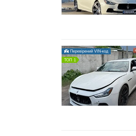
Перевірений VIN-код
1