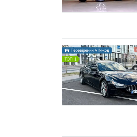
Перевірений VIN-код
1