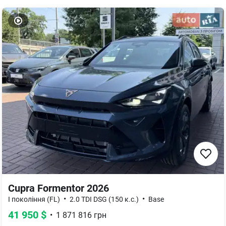
Cupra Formentor 2026
•
•
I покоління (FL)
2.0 TDI DSG (150 к.с.)
Base
41 950
$
•
1 871 816
грн