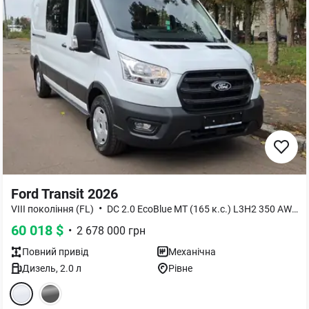
Ford Transit 2026
•
•
VIII покоління (FL)
DC 2.0 EcoBlue MT (165 к.с.) L3H2 350 AWD
60 018
$
•
2 678 000
грн
Повний
привід
Механічна
Дизель
,
2.0
л
Рівне