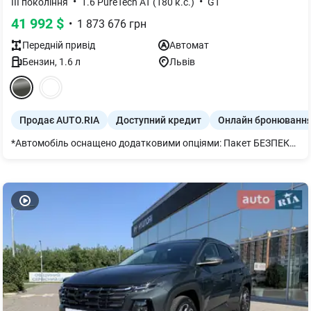
•
•
III покоління
1.6 PureTech AT (180 к.с.)
GT
41 992
$
•
1 873 676
грн
Передній
привід
Автомат
Бензин
,
1.6
л
Львів
Продає AUTO.RIA
Доступний кредит
Онлайн бронюванн
*Автомобіль оснащено додатковими опціями: Пакет БЕЗПЕКА GT ПЛЮС: Система допомоги при зміні смуги руху Lane change assist - long range (ZVM9) Система попередження про поперечний рух позаду Rear Cross Traffic Alert Асистент утримання обраної позиції в смузі руху Lane Positioning Assist Сигналізація (AB13) Бездротова зарядка, 15 Вт (E301) Камера 360° (4 камери) (IG36) Зовнішні дзеркала заднього виду з функцією автоскладання, LED-підсвіткою і налаштуванням позиції при реверсі (HU24) Двопанельний панорамний дах зі зсувною панеллю над сидіннями водія та переднього пасажира і LED-підсвіткою Система моніторингу якості повітря AQS