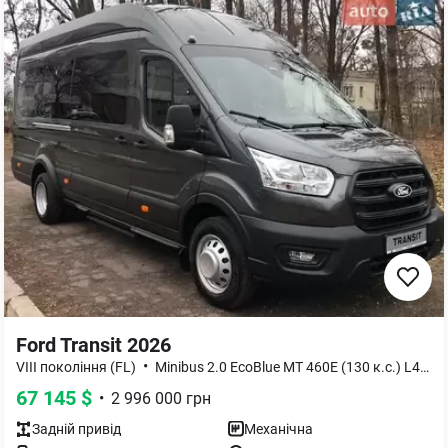
Ford Transit 2026
•
VIII покоління (FL)
Minibus 2.0 EcoBlue MT 460E (130 к.с.) L4H3 RWD
67 145
$
•
2 996 000
грн
Задній
привід
Механічна