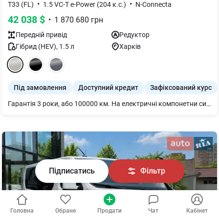
•
•
T33 (FL)
1.5 VC-T e-Power (204 к.с.)
N-Connecta
42 038
$
•
1 870 680
грн
Передній
привід
Редуктор
Гібрид (HEV)
,
1.5
л
Харків
Під замовлення
Доступний кредит
Зафіксований курс
Гарантія 3 роки, або 100000 км. На електричні компонетни силової установки 5 років, або 100000 км.
Підписатись
Фільтр
Головна
Обране
Продати
Чат
Кабінет