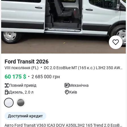
Ford Transit 2026
•
•
VIII покоління (FL)
DC 2.0 EcoBlue MT (165 к.с.) L3H2 350 AWD
60 175
$
•
2 685 000
грн
Повний
привід
Механічна
Дизель
,
2.0
л
Київ
Доступний кредит
Авто Ford Transit V363 ICA3 DCIV A350L3H2 165 Trend 2.0 EcoBlue TDCi AWD M6 Повний привод! Авто в наявності, 2026 р.в. 6 місць Без сплати податку у пенсійний фонд