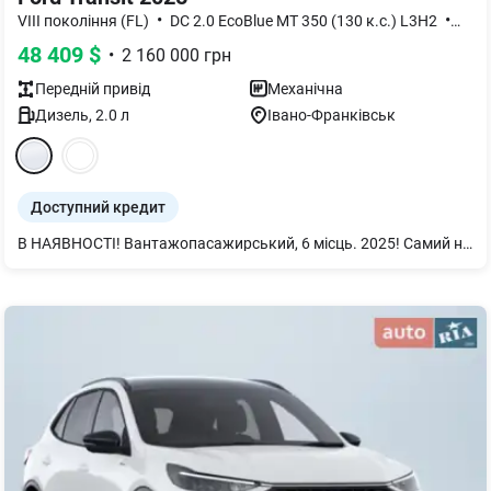
•
•
VIII покоління (FL)
DC 2.0 EcoBlue MT 350 (130 к.с.) L3H2
Tren
48 409
$
•
2 160 000
грн
Передній
привід
Механічна
Дизель
,
2.0
л
Івано-Франківськ
Доступний кредит
В НАЯВНОСТІ! Вантажопасажирський, 6 місць. 2025! Самий новий, рестайлінговий! 2.0 Турбодизель (130 к.с.) Євро 6, 6МТ! Новий автомобіль з гарантією 36 місяців або 100 000 км пробігу. ABS ESP HLA (допомога при старті в гору) Подушка безпеки водія Обладнання для холодного пуску до -29 град Клімат контроль Камера заднього огляду Датчик дощу Автоматичне дальнє світло Круїз контроль Бортовий комп'ютер Парктроніки передні і задні Електропідігрів лобового скла Розпашні задні двері Зовнішні дзеркала з електрорегулюванням і підігрівом Передні протитуманні фари Підлокітник на сидінні водія Столик в спинці переднього пасажирського сидіння SINC 4 12-дюймовий багатофункціональний сенсорний екран Бездротове з'єднання Apple CarPlay/Android Auto Та багато іншого. Обсяг вантажного відсіку 7,6 куб. м Корисне навантаження 1 000 кг