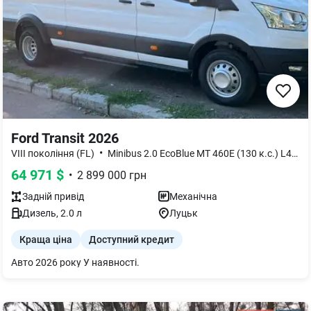
Ford Transit 2026
•
VIII покоління (FL)
Minibus 2.0 EcoBlue MT 460E (130 к.с.) L4H3 RWD
64 971
$
•
2 899 000
грн
Задній
привід
Механічна
Дизель
,
2.0
л
Луцьк
Краща ціна
Доступний кредит
Авто 2026 року У наявності.