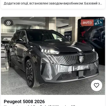
Додаткові опції, встановлені заводом-виробником: Базовий зимовий пакет "Winter" підігрів передніх сидінь з роздільним управлінням, генератор 140 А Навігаційна система Пакет EDGE Клімат-контроль (3-зонний) з панеллю управління кондиціонером для задніх пасажирів; заднє тоноване скло; накладки на пороги дверей (з підсвіткою); зовнішні дзеркала заднього виду, з електроприводом складання, регулюванням та підігрівом; система контурного та фонового освітлення (бардачок, підсвітка панелі приладів, точкове світло в дверній карті; Smartlight для панелі приладів та дверей; шкіряне спортивне багатофункціональне кермо з Tiptronic та підігрівом; адаптивний круїз-контроль система безконтактного доступу Kessy Advance 3 Safe; сигналізація (контроль салону, запасна сирена, захист при буксируванні); електропривод дверей багажника з функцією віртуальної педалі Пакет INTELLIGENТ DRIVE асистент дальнього світла Light assit, асистент зміни смуги руху Side Assist, асистент безпечного виходу Exit Assist, асистент виїзду заднім ходом Rear Traffic Assist, інтелектуальний асистент паркування (РА) з автоматичним рульовим управлінням під час паркування, асистент дистанційного паркування (RPA), асистент пам'яті маршруту парковка, камера кругового огляду Thor View (з системою камер переднього та заднього виду та двома бічними (камерами), 3-точкові передні ремені безпеки з електричним натягувачем та регулюванням за висотою, розширена система безпеки (проактивна система захисту пасажирів: базова, передня та задня частини) Розетка 230В у багажному відділенні Додаткове обладнання: Оригінальні текстильні килимки
Peugeot 5008 2026