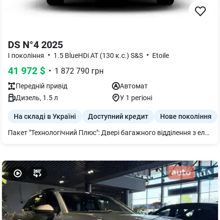
DS N°4 2025
•
•
I покоління
1.5 BlueHDi AT (130 к.с.) S&S
Etoile
41 972
$
•
1 872 790
грн
Передній
привід
Автомат
Дизель
,
1.5
л
У 1 регіоні
На складі в Україні
Доступний кредит
Нове покоління
Пакет "Технологічний Плюс": Двері багажного відділення з електроприводом та сенсором відкривання під заднім бампером автомобіля Люк з електроприводом Преміум HiFi система FOCAL ELECTRA® (13 динаміків, сабвуфер) (видаляє запасне колесо) Дах чорного кольору (не сумісно з ЧОРНИМ кольором кузова