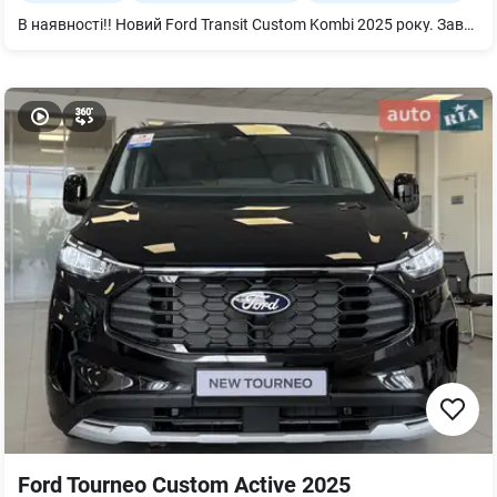
В наявності!! Новий Ford Transit Custom Kombi 2025 року. Заводський пасажирський автомобіль. Доступний до покупки у нашому дилерському центрі Форд у м. Дніпро, на лівому березі. 2.0 Дизель 136 к.с Євро 6 9 місць (8+1) 6 ступенева механічна коробка передач Передній привід - ABS - ESP - TC - протибуксувальна система - (LK Alert) - система, що відслідковує дорожню розмітку та сповіщає про ненавмисну зміну смуги руху - (LK Aid) - система, що запобігає виїзду в іншу смугу руху - Pre-collision Assist - система попередження зіткнення - (DBS) - динамічна підтримка гальм - (FCW) – система, що попереджає про небезпечне наближення до іншого автомобіля, що рухається попереду - Система, що відслідковує перехожих та велосипедистів - (AEB) - система автоматичного екстреного гальмування - (PIB) - аварійне гальмування після зіткнення - Круіз-контроль з регулюванням обмеження швидкості - Keyless Start – запуск двигуна за допомогою кнопки - Камера огляду позаду - Передні та задні датчики паркування - Стоянкове гальмо з електроприводом - Електообігрів лобового скла - Електропривод та підігрів зовнішніх дзеркал заднього огляду - Клімат-контроль - Фари головного світла: ближнє – LED, дальнє - галогенне - Датчик світла та дощу - Автоматичне дальне світло - 13-дюймовий багатофункціональний сенсорний екран - Цифровий щиток приладів 12'' - SYNC4-інформаційно-розважальна система - Бездротове з'єднання Apple CarPlay/Android Auto - Система моніторингу тиску шин - 2 акумуляторні батареї - Збільшений паливний бак, 70 л Оцинкований кузов, гарантія 12 років. Детальніше, звертайтесь за телефоном, або завітайте до нашого дилерського центру Форд у м. Дніпро на лівому березі.
Ford Tourneo Custom Active 2025