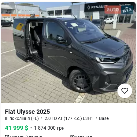
Fiat Ulysse 2025
•
•
III покоління (FL)
2.0 TD AT (177 к.с.) L3H1
Base
41 999
$
•
1 874 000
грн