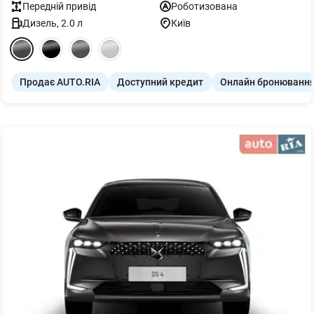
Передній
привід
Роботизована
Дизель
,
2.0
л
Київ
Продає AUTO.RIA
Доступний кредит
Онлайн бронюванн