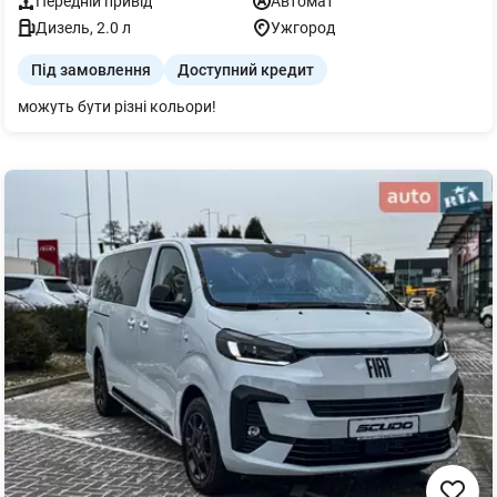
Передній
привід
Автомат
Дизель
,
2.0
л
Ужгород
Під замовлення
Доступний кредит
можуть бути різні кольори!