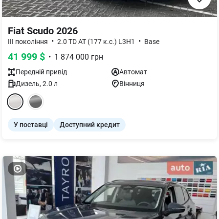
Fiat Scudo 2026
•
•
III покоління
2.0 TD AT (177 к.с.) L3H1
Base
41 999
$
•
1 874 000
грн
Передній
привід
Автомат
Дизель
,
2.0
л
Вінниця
У поставці
Доступний кредит