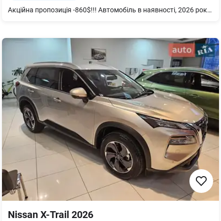
Акційна пропозиція -860$!!! Автомобіль в наявності, 2026 року!!! В комплектацію входять такі опції: - Система кругового огляду "Area View" вкл.з камерою заднього виду "Rear View" - Клімат-контроль "Air Care Climatronic" з трьохзонним регулюванням мікроклімату, антиалергенним фільтром та додатковими елементами управління кондиціонером для задніх пасажирів - App-Connect: Apple CarPlay/Android Auto вкл. App-Connect Wireless (бездротове підключення смартфону до медіасистеми) - Адаптивний круїз-контроль ACC "stop&go" - Паркувальний асистент Park Assist Plus, вкл. парктронік передній та задній - Асистент зміни смуги руху "Side Assist" вкл. асистент допомоги при виїзді заднім ходом "Rear Traffic Alert" та система попередження при виході з автомобіля "Exist warning system" - Світлодіодні матричні фари IQ.Light вкл. Асистент дальнього світла Dynamic Light Assist - Зимовий пакет: обігрів передніх сидінь, обігрів керма - та багато іншого... Можливе фінансування на вигідних умовах. під 0,01% річних.
Nissan X-Trail 2026