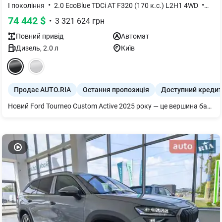
•
•
I покоління
2.0 EcoBlue TDCi AT F320 (170 к.с.) L2H1 4WD
Acti
74 442
$
•
3 321 624
грн
Повний
привід
Автомат
Дизель
,
2.0
л
Київ
Продає AUTO.RIA
Остання пропозиція
Доступний кредит
Новий Ford Tourneo Custom Active 2025 року — це вершина багатофункціональності та абсолютна свобода пересування, яка пропонує покупцеві цінність бізнес-шатла та позашляховика в одному кузові. Головна перевага цієї унікальної модифікації полягає в її безкомпромісній універсальності: потужний та тяговитий дизель 2.0 EcoBlue на 170 к.с. у поєднанні з класичним автоматом і системою повного приводу 4WD гарантує впевненість на засніжених трасах, путівцях чи під час буксирування, відкриваючи нові маршрути для подорожей. Подовжена колісна база L2H1 (F320) надає колосальний внутрішній простір для великої родини або преміального корпоративного трансферу, де розкішні модульні сидіння трансформуються під будь-які завдання, а величезне багажне відділення вміщує все необхідне спорядження. Інвестуючи в виконання Active, ви отримуєте статусний, витривалий та високоліквідний автомобіль із брутальним позашляховим обвісом і топовим технологічним оснащенням, який перетворює будь-яку далеку поїздку на безпечну мандрівку першим класом.