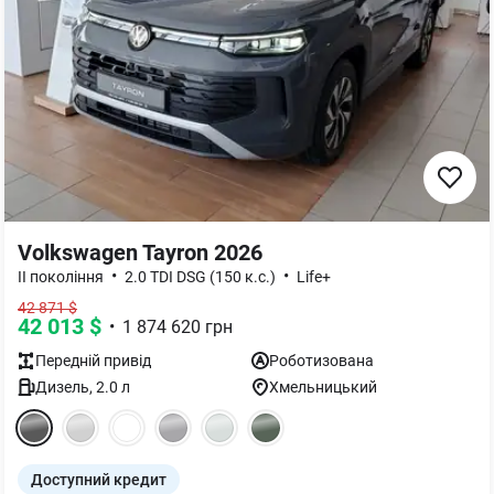
Volkswagen Tayron 2026
•
•
II покоління
2.0 TDI DSG (150 к.с.)
Life+
42 871
$
42 013
$
•
1 874 620
грн
Передній
привід
Роботизована
Дизель
,
2.0
л
Хмельницький
Доступний кредит