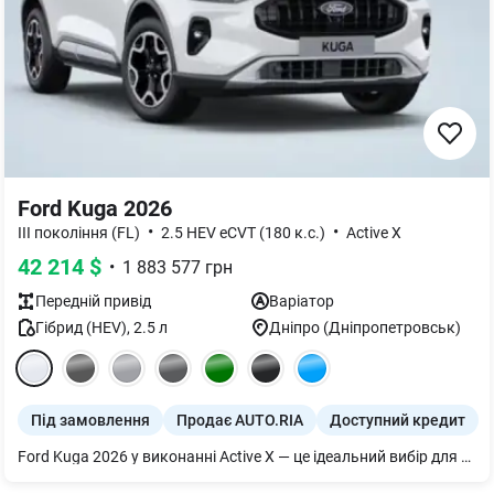
Ford Kuga 2026
•
•
III покоління (FL)
2.5 HEV eCVT (180 к.с.)
Active X
42 214
$
•
1 883 577
грн
Передній
привід
Варіатор
Гібрид (HEV)
,
2.5
л
Дніпро (Дніпропетровськ)
Під замовлення
Продає AUTO.RIA
Доступний кредит
Ford Kuga 2026 у виконанні Active X — це ідеальний вибір для авантюристів, які шукають гармонію між брутальним стилем позашляховика та передовою гібридною ефективністю. Завдяки потужній установці 2.5 HEV (180 к.с.), ви отримуєте динаміку електрокара та вражаючу економічність без потреби в підзарядці, а збільшений кліренс та захисний обвіс серії Active дозволяють впевнено почуватися за межами асфальту. Цінність для покупця в комплектації Active X полягає у максимальному рівні оснащення: від розкішного салону з фірмовим оздобленням та пам'яттю сидінь до преміальної аудіосистеми B&O та новітньої мультимедіа SYNC 4. Це універсальний інструмент для життя, який підкреслює активну життєву позицію власника, пропонуючи престижний вигляд, безкомпромісну безпеку та низьку вартість володіння.