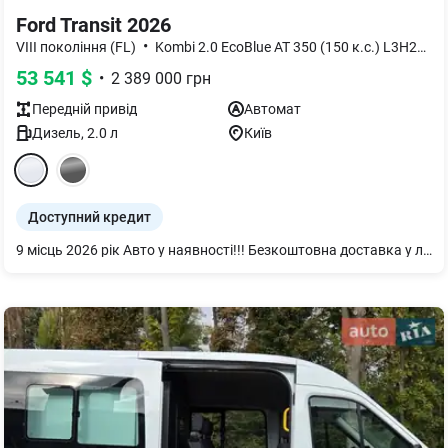
Ford Transit 2026
•
•
VIII покоління (FL)
Kombi 2.0 EcoBlue AT 350 (150 к.с.) L3H2
T
53 541
$
•
2 389 000
грн
Передній
привід
Автомат
Дизель
,
2.0
л
Київ
Доступний кредит
9 місць 2026 рік Авто у наявності!!! Безкоштовна доставка у любий регіон України