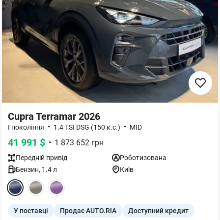
Cupra Terramar 2026
•
•
I покоління
1.4 TSI DSG (150 к.с.)
MID
41 991
$
•
1 873 652
грн
Передній
привід
Роботизована
Бензин
,
1.4
л
Київ
У поставці
Продає AUTO.RIA
Доступний кредит