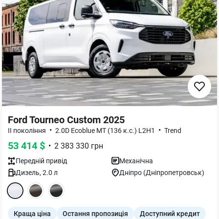
Ford Tourneo Custom 2025
•
•
II покоління
2.0D Ecoblue MT (136 к.с.) L2H1
Trend
53 414
$
•
2 383 330
грн
Передній
привід
Механічна
Дизель
,
2.0
л
Дніпро (Дніпропетровськ)
Краща ціна
Остання пропозиція
Доступний кредит