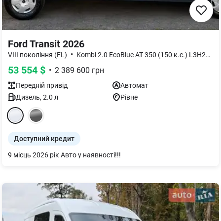
Ford Transit 2026
•
•
VIII покоління (FL)
Kombi 2.0 EcoBlue AT 350 (150 к.с.) L3H2
T
53 554
$
•
2 389 600
грн
Передній
привід
Автомат
Дизель
,
2.0
л
Рівне
Доступний кредит
9 місць 2026 рік Авто у наявності!!!