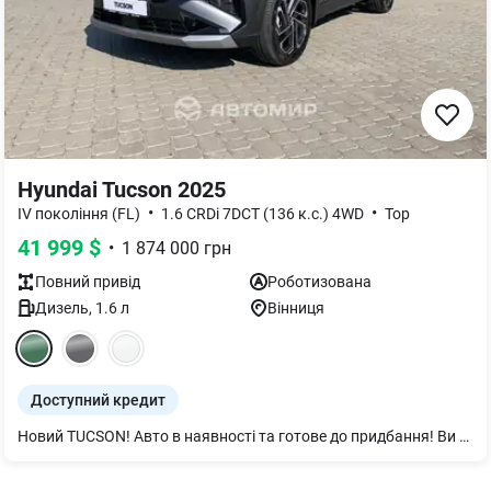
Hyundai Tucson 2025
•
•
IV покоління (FL)
1.6 CRDi 7DCT (136 к.с.) 4WD
Top
41 999
$
•
1 874 000
грн
Повний
привід
Роботизована
Дизель
,
1.6
л
Вінниця
Доступний кредит
Новий TUCSON! Авто в наявності та готове до придбання! Ви можете придбати авто у кредит до 7 років та лізинг. Також ми пропонуємо обміняти Ваше старе авто на нове у нашому автосалоні по програмі Трейд-Ін.