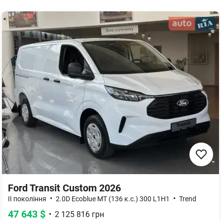
Ford Transit Custom 2026
•
•
II покоління
2.0D Ecoblue MT (136 к.с.) 300 L1H1
Trend
47 643
$
•
2 125 816
грн