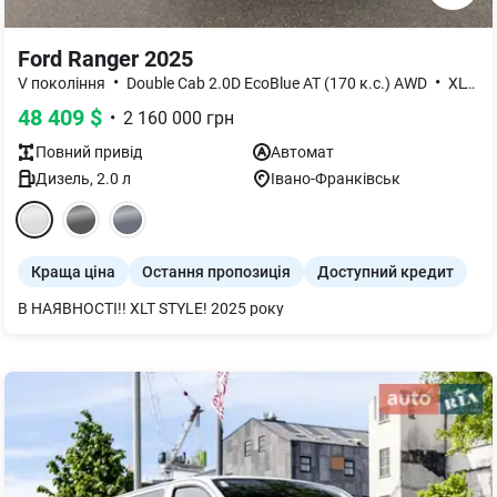
Ford Ranger 2025
•
•
V покоління
Double Cab 2.0D EcoBlue AT (170 к.с.) AWD
XLT Style
48 409
$
•
2 160 000
грн
Повний
привід
Автомат
Дизель
,
2.0
л
Івано-Франківськ
Краща ціна
Остання пропозиція
Доступний кредит
В НАЯВНОСТІ!! XLT STYLE! 2025 року