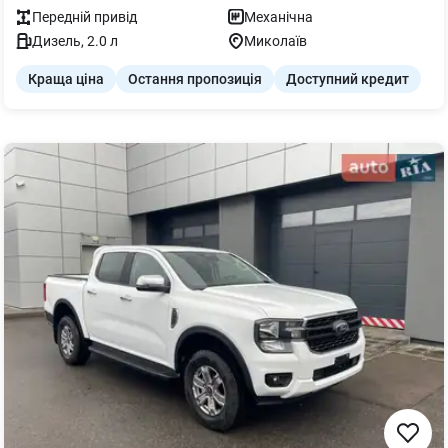
Передній
привід
Механічна
Дизель
,
2.0
л
Миколаїв
Краща ціна
Остання пропозиція
Доступний кредит