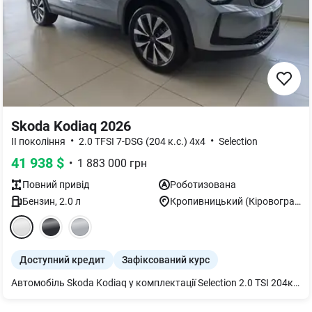
Skoda Kodiaq 2026
•
•
II покоління
2.0 TFSI 7-DSG (204 к.с.) 4x4
Selection
41 938
$
•
1 883 000
грн
Повний
привід
Роботизована
Бензин
,
2.0
л
Кропивницький (Кіровоград)
Доступний кредит
Зафіксований курс
Автомобіль Skoda Kodiaq у комплектації Selection 2.0 TSI 204к.с. До комплектації Selection додатково додано: •Система утримання автомобіля в смузі руху •Шкіряний салон Коньячний •LED Matrix AFS, інтегровані протитуманні фари з підсвічуванням кута повороту •Обігрів вітрового скла •Електрорегулювання сидіння водія, з функцією запам'ятовування •Електропривід багажника •Легкосплавні диски LEFKA 7,5Jx19 •Безключовий доступ до салону Kessy Advanced із Safe системою •Пневматичне регулювання підтримки зони попереку для сидіння водія Протилежна сигналізація, моніторинг салону, резервний звуковий сигнал та захист від буксирування. •Індивідуальне керування підігрівом передніх та задніх сидінь •Система оповіщення про рух ззаду, система попередження про виїзд •Спереду попередження з автоматичним гальмуванням •Розширений моніторинг уваги та сонливості водія •З системою камери заднього виду •Багатофункціональна камера