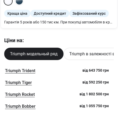
Краща ціна
Доступний кредит
Зафіксований курс
Гарантія 5 років або 150 тис км. При покупці автомобіля в кредит діє знижка 50 000 грн.
Ціни на:
Triumph модельный ряд
Triumph в залежності ві
Triumph Trident
від
643 750
грн
Triumph Tiger
від
592 250
грн
Triumph Rocket
від
1 802 500
грн
Triumph Bobber
від
1 055 750
грн