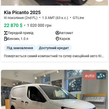
Kia Picanto 2025
•
•
III покоління (2nd FL)
1.0 AMT (63 к.с.)
GT-Line
22 870
$
•
1 020 000
грн
Передній
привід
Автомат
Бензин
,
1.0
л
Харків
Під замовлення
Доступний кредит
Повертається самий компактний та супер ємоційний авто КІА Пиканто 2025 року виробництва. Хто замовить такий авто (є вибір кольорів без доплати) отримає знижку від регулярної ціни -2 грн з кожного Євро, а саме знижка буде 39 800 грн!!! Поспішайте авто будуть вже на початку листопада!!! Для замовлення достатньо внести 5% передплати від вартості авто!