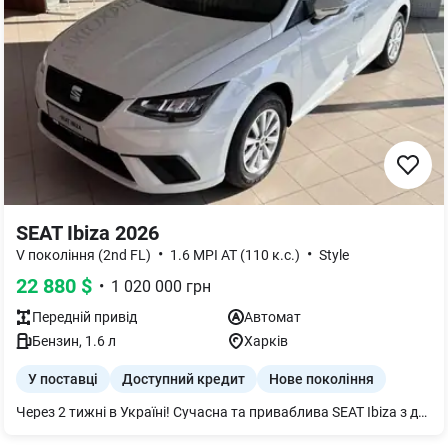
SEAT Ibiza 2026
•
•
V покоління (2nd FL)
1.6 MPI AT (110 к.с.)
Style
22 880
$
•
1 020 000
грн
Передній
привід
Автомат
Бензин
,
1.6
л
Харків
У поставці
Доступний кредит
Нове покоління
Через 2 тижні в Україні! Сучасна та приваблива SEAT Ibiza з дуже надійним 1.6MPI (можливо встановлення ГБО). та звичайним 6 ст. автоматичною КПП. Комплектація: - системи безпеки та система попередження зіткнень - Клімат-контроль (на фото авто з кондиціонером!!) - підігрв сидінь - цифрова панель приладів - мультимедійна система з Блютуз та SEAT Full Link - ЛЕД фари - Задня система підтримки паркування - камера заднього огляду та багато іншого (повна комплектація за посиланням в оголошенні - Прайс) можливе придбання у кредит або лізинг або за програмою Трейд-Ін (обмін старого авто на нове)