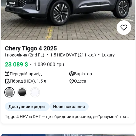
Chery Tiggo 4 2025
•
•
I покоління (2nd FL)
1.5 HEV DVVT (211 к.с.)
Luxury
23 089
$
•
1 039 000
грн
Передній
привід
Варіатор
Гібрид (HEV)
,
1.5
л
Одеса
Доступний кредит
Нове покоління
Tiggo 4 HEV із DHT — це гібридний кросовер, де “розумна” трансмісія дозволяє авто працювати як електричний автомобіль у місті, а бензиновий двигун підключається, коли це потрібно, щоб економити пальне і забезпечувати хорошу динаміку.