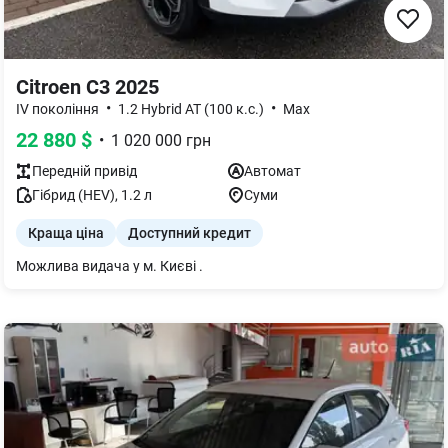
Citroen C3 2025
•
•
IV покоління
1.2 Hybrid AT (100 к.с.)
Max
22 880
$
•
1 020 000
грн
Передній
привід
Автомат
Гібрид (HEV)
,
1.2
л
Суми
Краща ціна
Доступний кредит
Можлива видача у м. Києві .