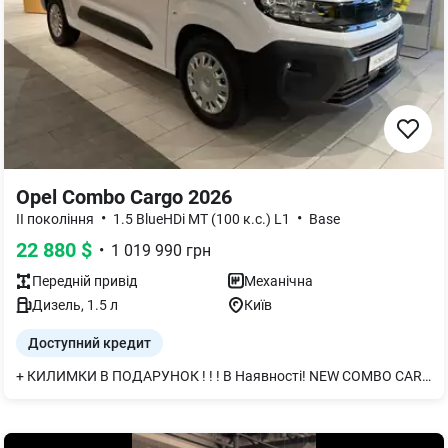
Opel Combo Cargo 2026
•
•
II покоління
1.5 BlueHDi МТ (100 к.с.) L1
Base
22 880
$
•
1 019 990
грн
Передній
привід
Механічна
Дизель
,
1.5
л
Київ
Доступний кредит
+ КИЛИМКИ В ПОДАРУНОК ! ! ! В Наявності! NEW COMBO CARGO! Бездротовий Android Auto/Apple Car Play. Нова велика мультимедіа 10" Цифрова панель приладів! Купуй в OPEL VIPOS!!! Будь серед найкращих! Запрошуємо! Тест-драйв