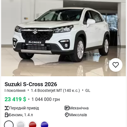
Suzuki S-Cross 2026
•
•
I покоління
1.4 Boosterjet MT (140 к.с.)
GL
23 419
$
•
1 044 000
грн
Передній
привід
Механічна
Бензин
,
1.4
л
Миколаїв