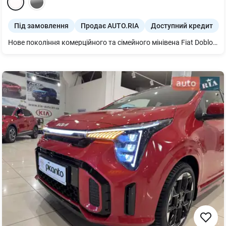
Під замовлення
Продає AUTO.RIA
Доступний кредит
Нове покоління комерційного та сімейного мінівена Fiat Doblo 2026 року в подовженій модифікації L2 та практичній комплектації Base із високоефективним турбодизелем 1.5 BlueHDi AT (130 к.с.) — це залізобетонний ринковий стандарт утилітарного прагматизму, колосальної місткості та виняткової паливної ощадливості, створений як надійний бізнес-інструмент та універсальний помічник для будь-яких життєвих завдань. Головна перевага цієї довгобазної версії полягає в її зразковій та перевіреній часом технічній архітектурі від концерну Stellantis: модернізований 1,5-літровий чотирициліндровий дизельний двигун BlueHDi видає потужні 300 Нм крутного моменту вже на низьких обертах і працює в ідеальній синергії з класичним 8-ступеневим японським гідротрансформаторним «автоматом» (Aisin). Цей надійний та витривалий тандем забезпечує відмінну тягу навіть за повного завантаження кузова, гарантує величезний експлуатаційний ресурс і демонструє феноменальну економічність — усього близько 5,2–5,5 літра дизеля на 100 км у змішаному циклі, повністю позбавляючи водія втоми в затяжних міських заторах. Подовжений кузов L2 пропонує рекордний у класі корисний простір вантажного чи пасажирського відсіку зі зручними зсувними бічними та розпашними задніми дверима, що дозволяє легко транспортувати великогабаритні вантажі чи європалети. Раціональна комплектація Base орієнтована на максимальну зносостійкість та практичність, пропонуючи ергономічне робоче місце водія з міцною тканинною оббивкою, кондиціонер, повний електропакет, бортовий комп'ютер, сучасні системи допомоги при старті вгору, а також аудіосистему з підтримкою Bluetooth для зручного зв'язку в дорозі. Фірмова безпека від Fiat піднята на високий європейський рівень завдяки посиленій конструкції кузова, антиблокувальній системі (ABS), системі курсової стійкості (ESC) та фронтальним подушкам безпеки. Інвестуючи в новий Fiat Doblo 2026 L2 з офіційною заводською гарантією, ви купуєте напрочуд витривалий, невибагливий та високоліквідний автомобіль, який завдяки безальтернативному поєднанню надійного дизеля з класичним «автоматом» та величезному попиту на комерційну техніку мінімально втрачає в ціні з роками й гарантує найвищу залишкову вартість на ринку України.