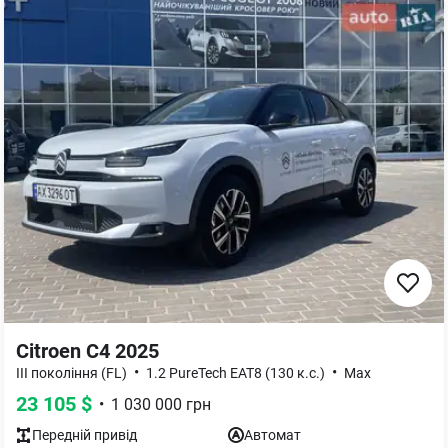
Citroen C4 2025
•
•
III покоління (FL)
1.2 PureTech EAT8 (130 к.с.)
Max
23 105
$
•
1 030 000
грн
Передній
привід
Автомат