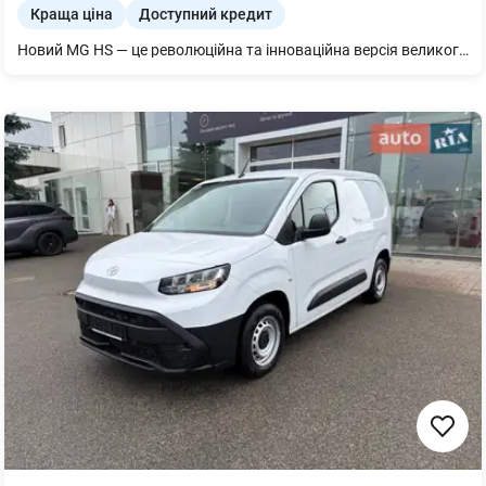
Краща ціна
Доступний кредит
Новий MG HS — це революційна та інноваційна версія великого позашляховика MG, що пропонує широкий спектр сучасних функцій, вражаючий внутрішній простір та сучасний дизайн. Новий MG HS забезпечує неперевершену функціональність та якість. Також на нього діє гарантія 5 років / 150 тис. км. Спроєктовано у Великій Британії, MG HS — інноваційна версія великого позашляховика MG, що пропонує широкий спектр сучасних функцій, вражаючий внутрішній простір та сучасний стиль. Прогресивні функції нового MG HS забезпечують неперевершену функціональність та якість. Новинка також пропонує більше цінного простору для подорожей із родиною, перевезення гаджетів для вашого хобі або обладнання, необхідного для роботи.