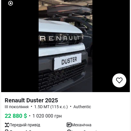
Renault Duster 2025
•
•
III покоління
1.5D MT (115 к.с.)
Authentic
22 880
$
•
1 020 000
грн
Передній
привід
Механічна