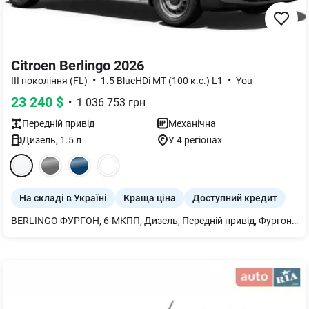
Citroen Berlingo 2026
•
•
III покоління (FL)
1.5 BlueHDi МТ (100 к.с.) L1
You
23 240
$
•
1 036 753
грн
Передній
привід
Механічна
Дизель
,
1.5
л
У 4 регіонах
На складі в Україні
Краща ціна
Доступний кредит
BERLINGO ФУРГОН, 6-МКПП, Дизель, Передній привід, Фургон, L1