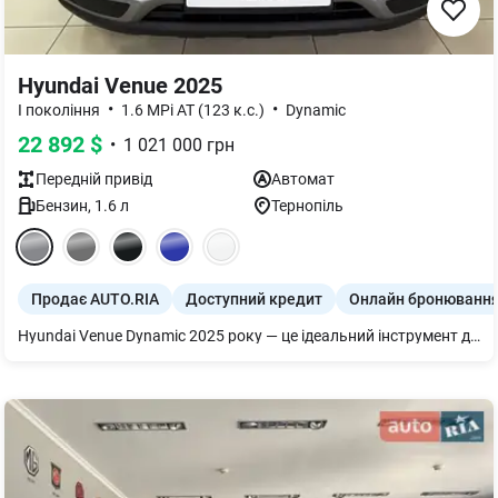
Hyundai Venue 2025
•
•
I покоління
1.6 MPi AT (123 к.с.)
Dynamic
22 892
$
•
1 021 000
грн
Передній
привід
Автомат
Бензин
,
1.6
л
Тернопіль
Продає AUTO.RIA
Доступний кредит
Онлайн бронюванн
Hyundai Venue Dynamic 2025 року — це ідеальний інструмент для міста. Ви не переплачуєте за шкіряний салон чи бездротову зарядку, але отримуєте ту саму надійну техніку, що і в топових версіях. Це авто, яке купують розумом: воно ліквідне, дешеве в сервісі та дуже зручне в щоденній метушні.