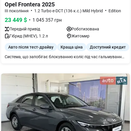
Opel Frontera 2025
•
•
III покоління
1.2 Turbo e-DCT (136 к.с.) Mild Hybrid
Edition
23 449
$
•
1 045 357
грн
Передній
привід
Роботизована
Гібрид (MHEV)
,
1.2
л
Житомир
Авто після тест-драйву
Краща ціна
Доступний кредит
Система, що запобігає блокуванню коліс під час гальмування (ABS) Розумний розподіл гальмівного зусилля між колесами (EBD) Допомога при екстреному гальмуванні для зменшення гальмівного шляху (AFU) Система, що запобігає проковзуванню коліс при розгоні (ASR) ESP - електронна система стабілізації + Hill Start Assist - система допомоги при рушанні на підйомі КОМФОРТ Електропідсилювач керма Регулювання рульової колонки по висоті і вильоту Клімат-контроль Сидіння водія, що регулюється по висоті Висока консоль з підлокітником і закритим відсіком для зберігання речей ОСВІТЛЕННЯ ТА ОГЛЯДОВІСТЬ Передні фари "Eco" LED LED денні ходові вогні Передні та задні датчики паркування + камера заднього огляду Асистент дальнього світла "High Beam assist" + Система автоматичного включення фар