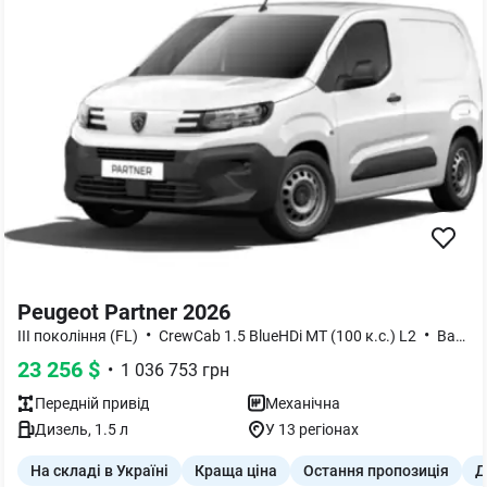
Peugeot Partner 2026
•
•
III покоління (FL)
CrewCab 1.5 BlueHDi МТ (100 к.с.) L2
Base
23 256
$
•
1 036 753
грн
Передній
привід
Механічна
Дизель
,
1.5
л
У 13 регіонах
На складі в Україні
Краща ціна
Остання пропозиція
Д