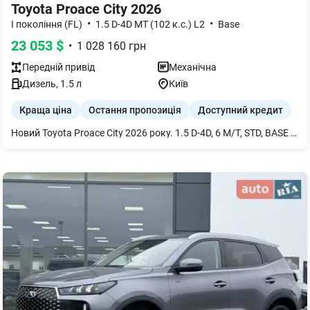
Toyota Proace City 2026
•
•
I покоління (FL)
1.5 D-4D MT (102 к.с.) L2
Base
23 053
$
•
1 028 160
грн
Передній
привід
Механічна
Дизель
,
1.5
л
Київ
Краща ціна
Остання пропозиція
Доступний кредит
Новий Toyota Proace City 2026 року. 1.5 D-4D, 6 M/T, STD, BASE За додатковою інформацією, щодо комплектацій, вартості та наявності авто, телефонуйте до дилерського центру.