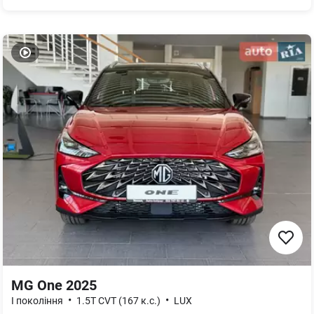
MG One 2025
•
•
I покоління
1.5T CVT (167 к.с.)
LUX