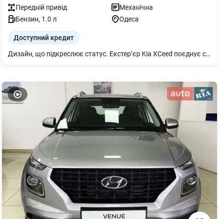
Передній
привід
Механічна
Бензин
,
1.0
л
Одеса
Доступний кредит
Дизайн, що підкреслює статус. Екстер’єр Kia XCeed поєднує сучасний стиль і динамічні форми, створюючи образ автомобіля, який виглядає престижно у діловому середовищі та відповідає іміджу сучасної компанії.