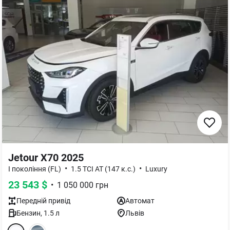
Jetour X70 2025
•
•
І покоління (FL)
1.5 TCI AT (147 к.с.)
Luxury
23 543
$
•
1 050 000
грн
Передній
привід
Автомат
Бензин
,
1.5
л
Львів