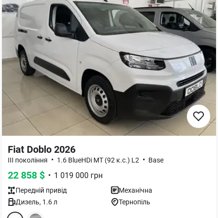
Fiat Doblo 2026
•
•
III покоління
1.6 BlueHDi MT (92 к.с.) L2
Base
22 858
$
•
1 019 000
грн
Передній
привід
Механічна
Дизель
,
1.6
л
Тернопіль