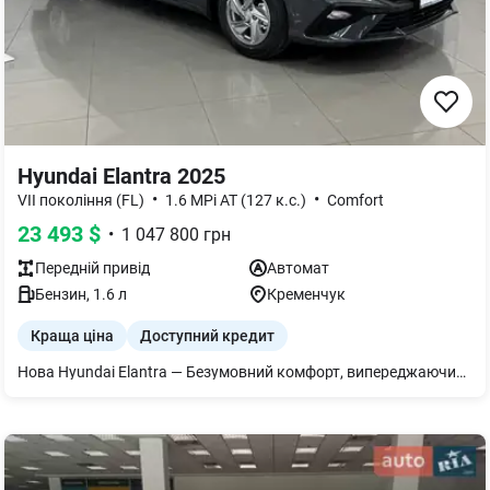
Hyundai Elantra 2025
•
•
VII покоління (FL)
1.6 MPi AT (127 к.с.)
Comfort
23 493
$
•
1 047 800
грн
Передній
привід
Автомат
Бензин
,
1.6
л
Кременчук
Краща ціна
Доступний кредит
Нова Hyundai Elantra — Безумовний комфорт, випереджаючий час. Пропонуємо вашій увазі абсолютно нову Hyundai Elantra — седан, який поєднує в собі преміальний комфорт, високу надійність та передові технології. Ідеальний вибір як для щоденних ділових поїздок містом, так і для тривалих сімейних подорожей. Простір: Просторий ергономічний салон із високоякісних матеріалів та місткий багажник. Економічність: Сучасний двигун з мінімальними показниками витрати пального.