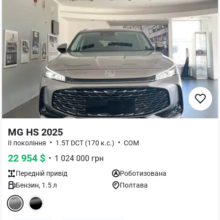
MG HS 2025
•
•
II покоління
1.5T DCT (170 к.с.)
COM
22 954
$
•
1 024 000
грн
Передній
привід
Роботизована
Бензин
,
1.5
л
Полтава