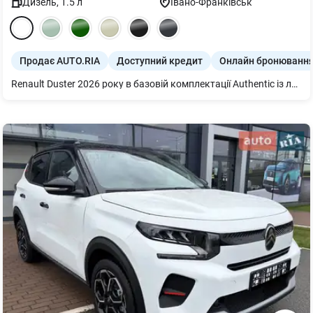
Дизель
,
1.5
л
Івано-Франківськ
Продає AUTO.RIA
Доступний кредит
Онлайн бронюванн
Renault Duster 2026 року в базовій комплектації Authentic із легендарним 1,5-літровим дизелем dCi (115 к.с.) та 6-ступеневою механікою — це вибір професіонала, для якого автомобіль є передусім інструментом для заробітку або надійним помічником у складних умовах. Головна цінність цієї моделі полягає у найнижчій вартості володіння та феноменальній паливній економічності (від 4,7 л/100 км): ви отримуєте повністю нове третє покоління на платформі CMF-B з осучасненим дизайном, але зберігаєте «неубивану» дизельну техніку, що перевірена мільйонами кілометрів. Попри статус базової версії, Authentic пропонує чесний кліренс у 209 мм, великий багажник на 542 літри та повний набір систем безпеки (6 подушок, LED-світло, асистент старту на підйомі), що в поєднанні з ціною близько 1 038 000 грн робить його безальтернативним лідером для тих, хто шукає новий, витривалий і максимально ліквідний кросовер. Це автомобіль, який не вимагає зайвої уваги, легко долає розбиті дороги та зберігає високу залишкову вартість, роблячи кожен кілометр шляху максимально дешевим.