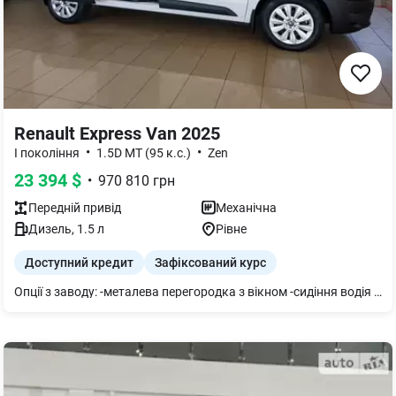
Renault Express Van 2025
•
•
I покоління
1.5D МТ (95 к.с.)
Zen
23 394
$
•
970 810
грн
Передній
привід
Механічна
Дизель
,
1.5
л
Рівне
Доступний кредит
Зафіксований курс
Опції з заводу: -металева перегородка з вікном -сидіння водія з регулюванням за висотою у вартість входять захисна сітка решітки радіатора, бризговики