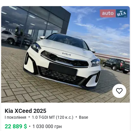
Kia XCeed 2025
•
•
I поколiння
1.0 T-GDI MT (120 к.с.)
Base
22 889
$
•
1 030 000
грн