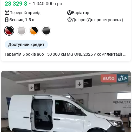
23 329
$
•
1 040 000
грн
Передній
привід
Варіатор
Бензин
,
1.5
л
Дніпро (Дніпропетровськ)
Доступний кредит
Гарантія 5 років або 150 000 км MG ONE 2025 у комплектації LUX Двигун 1.5Т 170 к.с. та автоматична коробка CVT (найкраща в класі) Адаптивний круїз-контроль Камери 360 огляду Потрійний екран Бездротова зарядка Сліпі зони Клімат-контроль