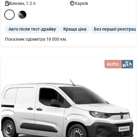
Бензин
,
1.2
л
Харків
Авто після тест-драйву
Краща ціна
Без першої реєстраці
Показник одометра 18 000 км.