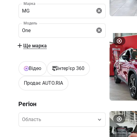
Марка
MG
Модель
One
Ще марка
Відео
Інтер’єр 360
Продає AUTO.RIA
Регіон
Область
Область