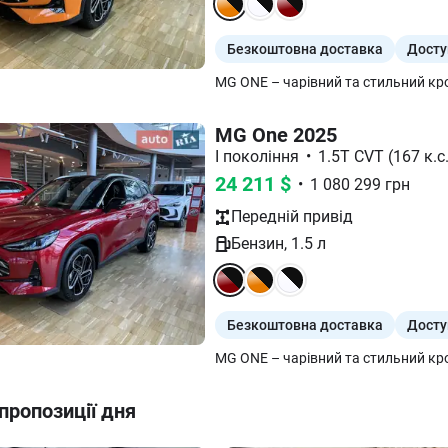
Безкоштовна доставка
Досту
MG One 2025
I покоління
•
1.5T CVT (167 к.с.
24 211
$
•
1 080 299
грн
Передній
привід
Бензин
,
1.5
л
Безкоштовна доставка
Досту
пропозиції дня