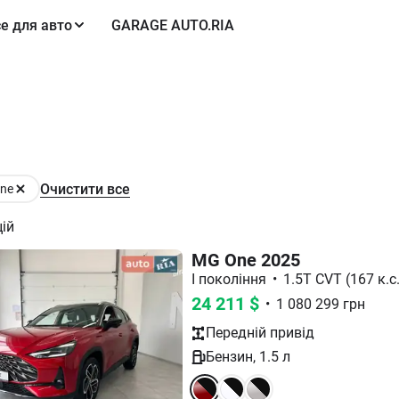
е для авто
GARAGE AUTO.RIA
Очистити все
ne
ій
MG One 2025
I покоління
•
1.5T CVT (167 к.с.
24 211
$
•
1 080 299
грн
Передній
привід
Бензин
,
1.5
л