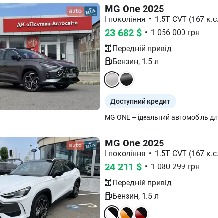
MG One 2025
I покоління
•
1.5T CVT (167 к.с.
23 682
$
•
1 056 000
грн
Передній
привід
Бензин
,
1.5
л
Доступний кредит
MG One 2025
I покоління
•
1.5T CVT (167 к.с.
24 211
$
•
1 080 299
грн
Передній
привід
Бензин
,
1.5
л