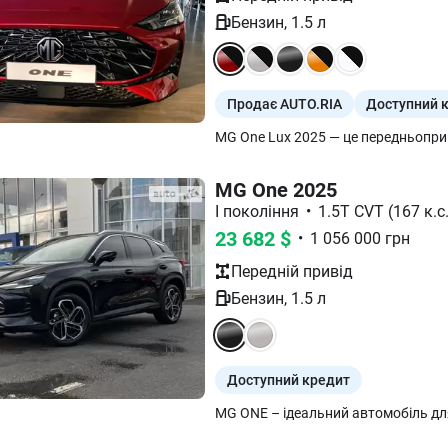
Бензин
,
1.5
л
Продає AUTO.RIA
Доступний 
MG One 2025
I покоління
•
1.5T CVT (167 к.с.
23 682
$
•
1 056 000
грн
Передній
привід
Бензин
,
1.5
л
Доступний кредит