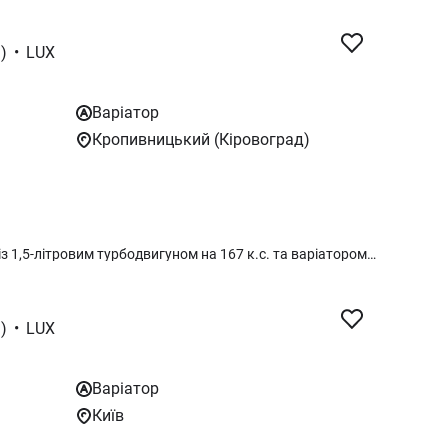
)
•
LUX
Варіатор
Кропивницький (Кіровоград)
MG One 2025 року у виконанні LUX із 1,5-літровим турбодвигуном на 167 к.с. та варіатором — це найбільш футуристичний кросовер у лінійці бренду, орієнтований на молоду аудиторію та фанатів цифрових технологій. Побудований на новій платформі SIGMA, автомобіль пропонує не лише ефектну зовнішність із агресивною решіткою радіатора, а й унікальний «триекранний» кокпіт загальною діагоналлю 30 дюймів, що візуально домінує в інтер'єрі. Поєднання двигуна з крутним моментом 285 Нм та налаштованого варіатора забезпечує плавне, але доволі жваве прискорення (біля 8.8 с до «сотні»), а багаторичажна задня підвіска дарує несподівано дорослу та комфортну керованість для свого класу. Комплектація LUX включає розширений автопілот рівня 2.0, панорамний дах, камери 540° (із функцією «прозорого капота») та преміальну акустику, що робить цей кросовер одним із найтехнологічніших пропозицій у сегменті C-SUV для тих, хто шукає яскравий дизайн та максимальну кількість «розумних» опцій за розумні гроші.
)
•
LUX
Варіатор
Київ