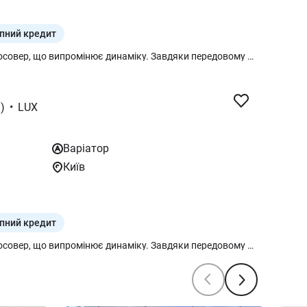
пний кредит
MG ONE – чарівний та стильний кросовер, що випромінює динаміку. Завдяки передовому 30-дюймовому обгортальному триплексному екрану, інтер'єр MG ONE пропонує захопливий досвід з передовими функціями, такими як CarPlay та Android Auto, бездротова зарядка та панорамний люк. З 1,5 турбо двигуном на 167к.с., жорстким кузовом з високоміцної сталі та рядом систем безпеки, включаючи систему MG Pilot, MG ONE забезпечує безпечну та захоплюючу подорож у будь-якому середовищі.
)
•
LUX
Варіатор
Київ
пний кредит
MG ONE – чарівний та стильний кросовер, що випромінює динаміку. Завдяки передовому 30-дюймовому обгортальному триплексному екрану, інтер'єр MG ONE пропонує захопливий досвід з передовими функціями, такими як CarPlay та Android Auto, бездротова зарядка та панорамний люк. З 1,5 турбо двигуном на 167к.с., жорстким кузовом з високоміцної сталі та рядом систем безпеки, включаючи систему MG Pilot, MG ONE забезпечує безпечну та захоплюючу подорож у будь-якому середовищі.