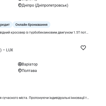
Дніпро (Дніпропетровськ)
кредит
Онлайн бронювання
MG One Lux 2025 — це передньопривідний кросовер із турбобензиновим двигуном 1.5T потужністю 167 к. с., 7-ступеневою автоматичною коробкою передач (варіатором) та сучасним дизайном. Ключові особливості — це динамічний екстер'єр з LED-оптикою та спойлером, комфортний інтер'єр з двома 12,3-дюймовими дисплеями та широким набором систем безпеки та комфорту, що робить його привабливим вибором для міського водіння.
)
•
LUX
Варіатор
Полтава
MG ONE – ідеальний автомобіль для сучасного міста. Пропонуючи індивідуальні інновації та виразну індивідуальність, MG ONE — чудовий варіант для тих, хто цінує безпеку, зручність і гарний зовнішній вигляд під час їзди містом. Він має динамічний і м’язистий зовнішній дизайн, місткий і технологічно просунутий інтер’єр, а також передову систему безпеки.