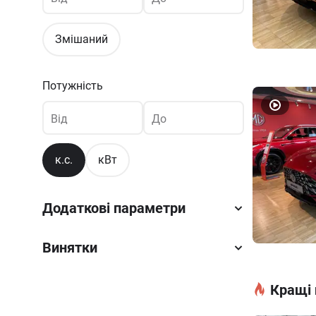
Змішаний
Потужність
Від
До
к.с.
кВт
Додаткові параметри
Винятки
Кращі 