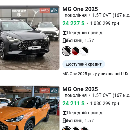
MG One 2025
I покоління
•
1.5T CVT (167 к.с.
24 227
$
•
1 080 299
грн
Передній
привід
Бензин
,
1.5
л
Доступний кредит
MG One 2025
I покоління
•
1.5T CVT (167 к.с.
24 211
$
•
1 080 299
грн
Передній
привід
Бензин
,
1.5
л