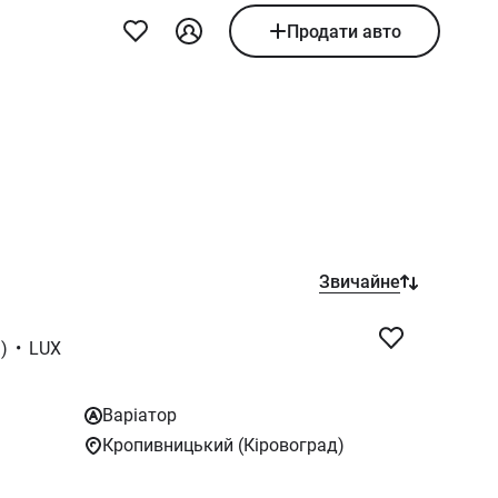
Продати авто
Звичайне
)
•
LUX
Варіатор
Кропивницький (Кіровоград)