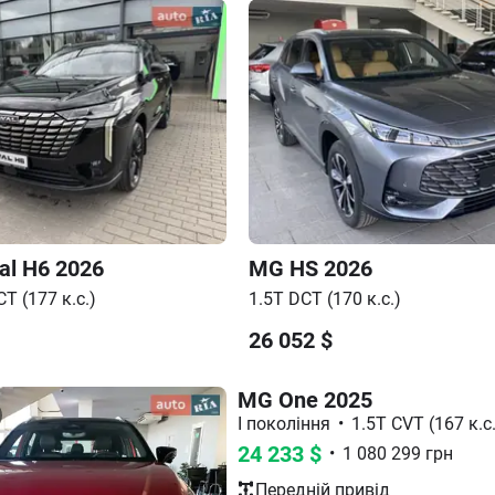
al H6
2026
MG
HS
2026
T (177 к.с.)
1.5T DCT (170 к.с.)
26 052
$
MG One 2025
I покоління
•
1.5T CVT (167 к.с.
24 233
$
•
1 080 299
грн
Передній
привід