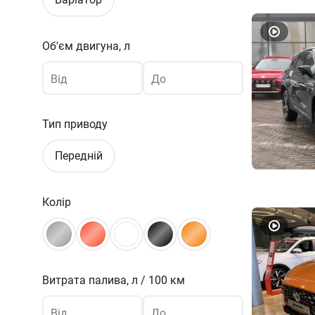
Об'єм двигуна, л
Від
До
Тип приводу
Передній
Колір
Витрата палива,
л / 100 км
Від
До