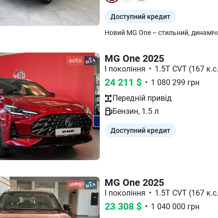
Доступний кредит
MG One 2025
I покоління
•
1.5T CVT (167 к.с.
24 211
$
•
1 080 299
грн
Передній
привід
Бензин
,
1.5
л
Доступний кредит
MG One 2025
I покоління
•
1.5T CVT (167 к.с.
23 308
$
•
1 040 000
грн