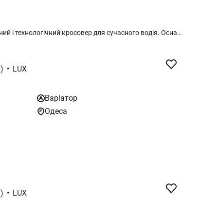
Новий MG One – стильний, динамічний і технологічний кросовер для сучасного водія. Оснащений бензиновим двигуном 1.5T (167 к.с.) та варіатором, цей автомобіль забезпечує плавну та комфортну їзду. MG One чудово підходить для щоденних міських маршрутів і подорожей на вихідні. Сучасний дизайн, високий рівень оснащення, просторий салон і яскравий вигляд у білому кольорі — усе, що потрібно для активного та впевненого стилю життя.
)
•
LUX
Варіатор
Одеса
)
•
LUX