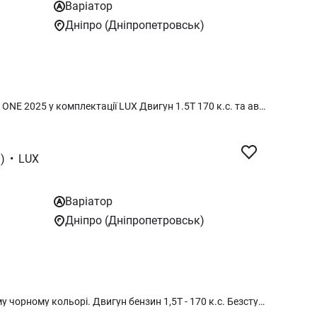
Варіатор
Дніпро (Дніпропетровськ)
Гарантія 5 років або 150 000 км MG ONE 2025 у комплектації LUX Двигун 1.5Т 170 к.с. та автоматична коробка CVT (найкраща в класі) Адаптивний круїз-контроль Камери 360 огляду Потрійний екран Бездротова зарядка Сліпі зони Клімат-контроль
)
•
LUX
Варіатор
Дніпро (Дніпропетровськ)
Оновлений MG One 2025 в чарівному чорному кольорі. Двигун бензин 1,5Т - 170 к.с. Безступенева автоматична коробка Bosch Передній привід Безключовий доступ та запуск двигуна Дистанційний запуск двигуна Клімат-контроль Камери 360* та задні парктроніки Бездротова зарядка Потрійний дисплей 30* Датчики тиску в шинах Led світло з авто-дальнім Активний круїз-контроль Утримання смуги та розпізнавання дорожніх знаків