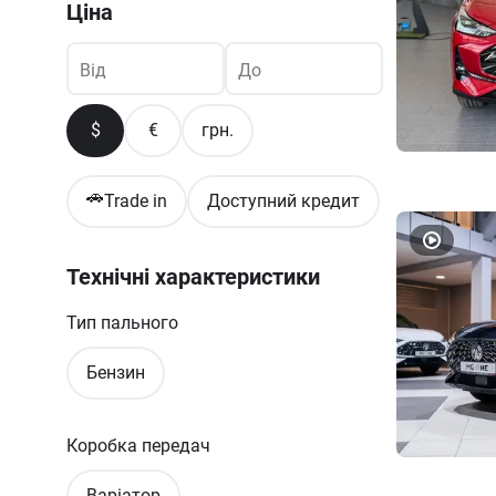
Ціна
Від
До
$
€
грн.
🚗
Trade in
Доступний кредит
Технічні характеристики
Тип пального
Бензин
Коробка передач
Варіатор