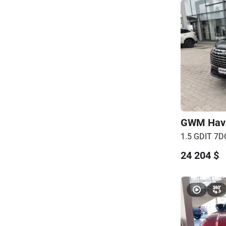
GWM
Hav
1.5 GDIT 7DC
24 204
$