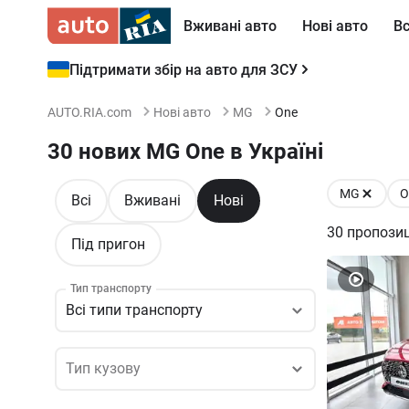
Вживані авто
Нові авто
Вс
Підтримати збір на авто для ЗСУ
AUTO.RIA.com
Нові авто
MG
One
30 нових MG One в Україні
MG
O
Всі
Вживані
Нові
30
пропозиц
Під пригон
Тип транспорту
Всі типи транспорту
Тип кузову
Тип кузову