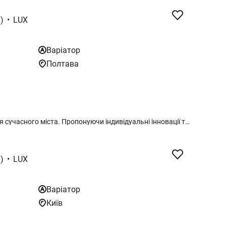
)
•
LUX
Варіатор
Полтава
MG ONE – ідеальний автомобіль для сучасного міста. Пропонуючи індивідуальні інновації та виразну індивідуальність, MG ONE — чудовий варіант для тих, хто цінує безпеку, зручність і гарний зовнішній вигляд під час їзди містом. Він має динамічний і м’язистий зовнішній дизайн, місткий і технологічно просунутий інтер’єр, а також передову систему безпеки.
)
•
LUX
Варіатор
Київ