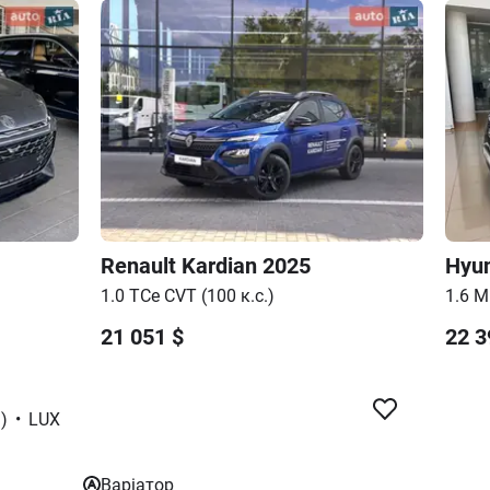
Renault
Kardian
2025
Hyu
1.0 TCe CVT (100 к.с.)
1.6 M
21 051
$
22 3
)
•
LUX
Варіатор