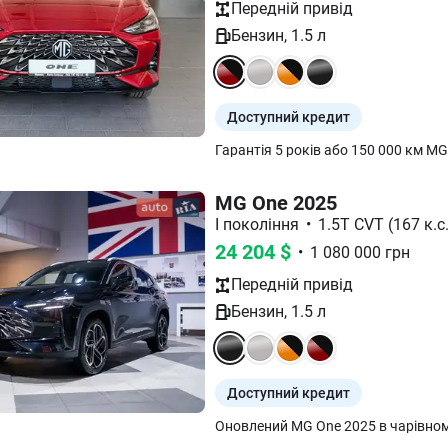
Передній
привід
Бензин
,
1.5
л
Доступний кредит
MG One 2025
I покоління
•
1.5T CVT (167 к.с.
24 204
$
•
1 080 000
грн
Передній
привід
Бензин
,
1.5
л
Доступний кредит