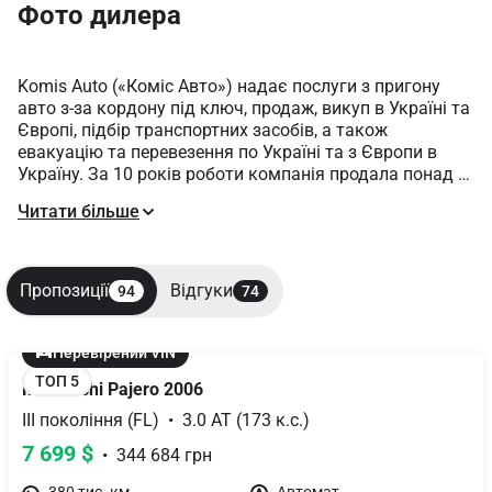
Фото дилера
Komis Auto («Коміс Авто») надає послуги з пригону 
авто з-за кордону під ключ, продаж, викуп в Україні та 
Європі, підбір транспортних засобів, а також 
евакуацію та перевезення по Україні та з Європи в 
Україну. За 10 років роботи компанія продала понад 
3000 машин, а кількість задоволених клієнтів давно 
Читати більше
перетнула позначку 5000, що дає всі підстави назвати 
її лідером у своїй сфері у Хмельницькому та регіоні.

"Komis Auto" надає цілий комплекс послуг:

Пропозиції
Відгуки
94
74
1. Продаж авто зі США та Європи. У списку більше 100 
машин різних марок, серед яких - Audi, BMW, Chery, 
Перевірений VIN
Chevrolet, Citroen, Dacia, Fiat, Ford, Honda, Hyundai, Jeep, 
ТОП 5
Mitsubishi Pajero 2006
KIA, Mazda, Mercedes-Benz, Mitsubishi, Opel, Peugeot, 
Renault, Skoda, Suzuki, Toyota, Volkswagen, Volvo, а 
III покоління (FL)  •  3.0 AT (173 к.с.)
також "Богдан" та "ВАЗ".

7 699 $
  •  344 684 грн
2. Пригін автомобілів із США, Канади та Європи під 