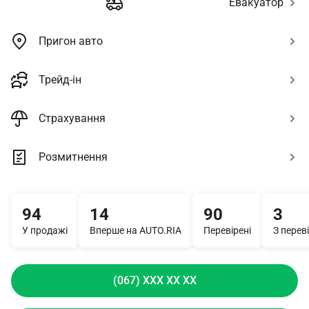
Евакуатор
Пригон авто
Трейд-ін
Страхування
Розмитнення
94
14
90
3
У продажі
Вперше на AUTO.RIA
Перевірені
З переві
(067) XXX XX XX