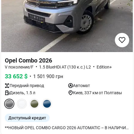
Opel Combo 2026
•
•
V поколение/F
1.5 BlueHDi AT (130 к.с.) L2
Edition+
33 652
$
•
1 501 900
грн
Передний
привод
Автомат
Дизель
,
1.5
л
Киев
, 337 км от Полтавы
Доступный кредит
**НОВЫЙ OPEL COMBO CARGO 2026 AUTOMATIC – В НАЛИЧИИ** **Opel Combo Cargo Automatic** — современный коммерческий фургон, который сочетает экономичность, комфорт легкового автомобиля и практичность для ежедневной работы. Идеальный выбор для бизнеса, доставки товаров и городской логистики. **Основные преимущества:** * Надежный и экономичный дизельный двигатель **1.5 Turbo Diesel**. * **8-ступенчатая автоматическая коробка передач** для комфортного управления в городском цикле. * Просторный грузовой отсек с возможностью перевозки до **двух европалет**. * Широкие сдвижные боковые двери и двухстворчатые задние двери для удобной загрузки. * Мультимедийная система с поддержкой **Apple CarPlay** и **Android Auto**. * Кондиционер, круиз-контроль, парктроники и современные системы помощи водителю. * Низкие эксплуатационные расходы и экономный расход топлива. **Opel Combo Cargo Automatic** станет отличным выбором для: * служб доставки; * интернет-магазинов; * сервисных и монтажных компаний; * малого и среднего бизнеса; * перевозка оборудования, инструментов и товаров. **Автомобиль в наличии.** Не нужно ждать производства или поставки. Приглашаем в **OPEL VIPOS**. Наши менеджеры помогут подобрать оптимальную комплектацию, предложат выгодные условия финансирования и организуют тест-драйв. **OPEL VIPOS — официальный дилер Opel.**