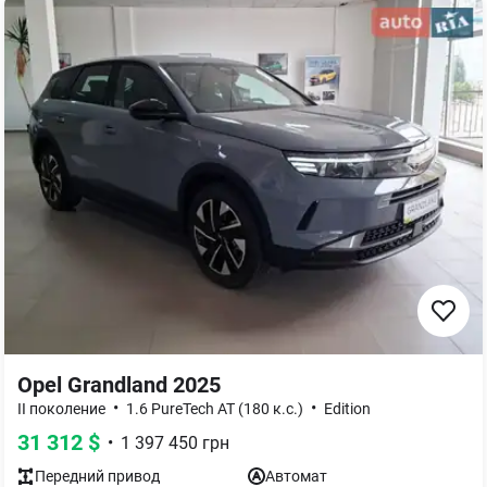
Opel Grandland 2025
•
•
II поколение
1.6 PureTech AT (180 к.с.)
Edition
31 312
$
•
1 397 450
грн
Передний
привод
Автомат