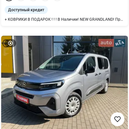
Доступный кредит
+ КОВРИКИ В ПОДАРОК ! ! ! В Наличии! NEW GRANDLAND! Премиум Кожа Nappa. Вентиляция сидений, Электрическое регулирование в 10 направлениях, массажем и памятью. Подогрев задних сидений. Двухпанельная панорамная крыша со сдвижной панелью над водительским сиденьем и передним пассажиром и LED-подсветкой. Беспроводной Android Auto/Apple Car Play. Новая большая мультимедиа 16" Цифровая панель приборов! Ambient подсветка в салоне 8 цветов. Покупай в OPEL VIPOS!!! Будь среди лучших! Приглашаем! Тест-драйв