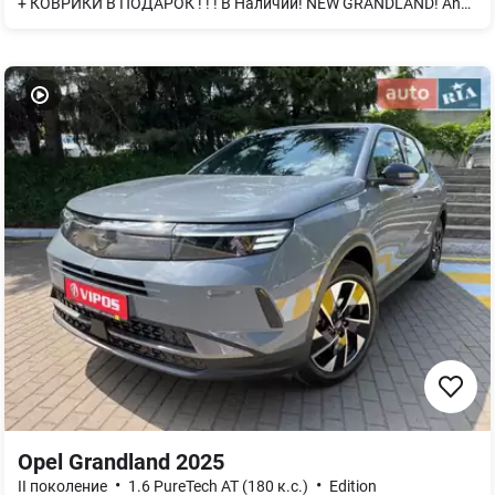
+ КОВРИКИ В ПОДАРОК ! ! ! В Наличии! NEW GRANDLAND! Android Auto/Apple Car Play. Новая большая мультимедиа 10" Цифровая панель приборов 10"! Покупай в OPEL VIPOS!!! Будь среди лучших! Приглашаем! Тест-драйв
Opel Grandland 2025
•
•
II поколение
1.6 PureTech AT (180 к.с.)
Edition