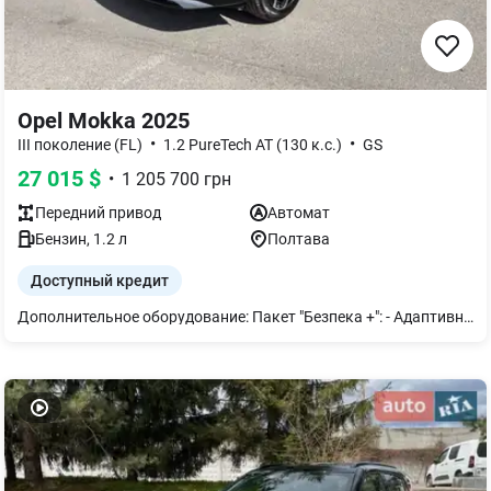
Opel Mokka 2025
•
•
III поколение (FL)
1.2 PureTech AT (130 к.с.)
GS
27 015
$
•
1 205 700
грн
Передний
привод
Автомат
Бензин
,
1.2
л
Полтава
Доступный кредит
Дополнительное оборудование: Пакет "Безпека +": - Адаптивный Круиз-контроль с функцией полной остановки "Stop&Go" - Система удержания в полосе движения "Lane Positionning Assist" - Система контроля "слепых зон" - Передние и задние датчики парковки - Навигация - Безключевой доступ - Беспроводная зарядка для телефона - Электроскладывание зеркал Обивка сидений замша TRAMONTANE: - Электропривод поперечной поддержки сиденья водителя - Массаж сиденья водителя Легкосплавные колесные диски R18 215/55 Краска эмаль: СЕРАЯ SDP0