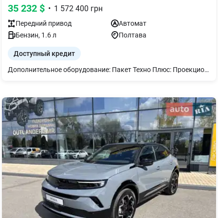
35 232
$
•
1 572 400
грн
Передний
привод
Автомат
Бензин
,
1.6
л
Полтава
Доступный кредит
Дополнительное оборудование: Пакет Техно Плюс: Проекционный дисплей на лобовом стекле Камера 360° (4 камеры) (QK15) Электрический обогрев лобового стекла (LW02) Система помощи при смене полосы движения Lane change assist - long range (ZVM9) Система предупреждения о поперечном движении сзади Rear Cross Traffic Alert Ассистент удержания выбранной позиции в полосе движения Lane Positioning Assist Безрамное зеркало заднего вида с электрохромным покрытием (RL06) Система мониторинга качества воздуха AQS (O301) Краска эмаль: БЕЛАЯ WPP0