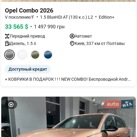
Opel Combo 2026
•
•
V поколение/F
1.5 BlueHDi AT (130 к.с.) L2
Edition+
33 565
$
•
1 497 990
грн
Передний
привод
Автомат
Дизель
,
1.5
л
Киев
, 337 км от Полтавы
Доступный кредит
+ КОВРИКИ В ПОДАРОК ! ! ! NEW COMBO! Беспроводной Android Auto/Apple Car Play. Новая большая мультимедиа 10" Цифровая панель приборов 10"! Покупай в OPEL VIPOS!!! Приглашаем!