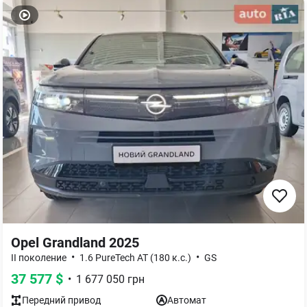
Opel Grandland 2025
•
•
II поколение
1.6 PureTech AT (180 к.с.)
GS
37 577
$
•
1 677 050
грн
Передний
привод
Автомат