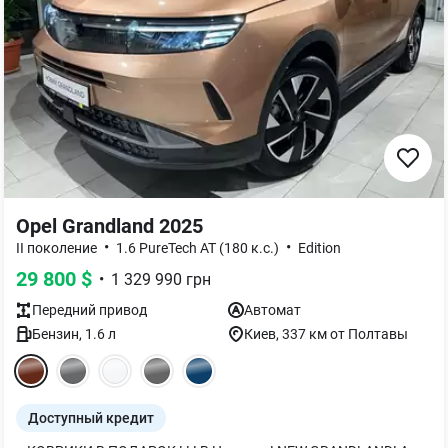
Opel Grandland 2025
•
•
II поколение
1.6 PureTech AT (180 к.с.)
Edition
29 800
$
•
1 329 990
грн
Передний
привод
Автомат
Бензин
,
1.6
л
Киев
, 337 км от Полтавы
Доступный кредит