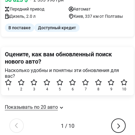
Передний
привод
Автомат
Дизель
,
2.0
л
Киев
, 337 км от Полтавы
В поставке
Доступный кредит
Оцените, как вам обновленный поиск
нового авто?
Насколько удобны и понятны эти обновления для
вас?
1
2
3
4
5
6
7
8
9
10
Показывать по
20
авто
1
/
10