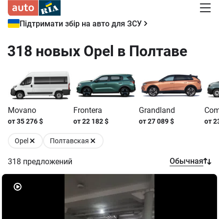
Підтримати збір на авто для ЗСУ
318 новых Opel в Полтаве
Movano
Frontera
Grandland
Com
от
35 276
$
от
22 182
$
от
27 089
$
от
2
Opel
Полтавская
Обычная
318
предложений