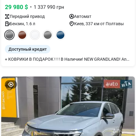
29 980
$
•
1 337 990
грн
Передний
привод
Автомат
Бензин
,
1.6
л
Киев
, 337 км от Полтавы
Доступный кредит
+ КОВРИКИ В ПОДАРОК ! ! ! В Наличии! NEW GRANDLAND! Android Auto/Apple Car Play. Новая большая мультимедиа 10" Цифровая панель приборов 10"! Покупай в OPEL VIPOS!!! Будь среди лучших! Приглашаем! Тест-драйв