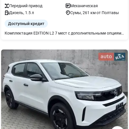
Передний
привод
Механическая
Дизель
,
1.5
л
Сумы
, 261 км от Полтавы
Доступный кредит
Комплектация EDITION L2 7 мест с дополнительными опциями: Третий ряд сидений: установленные на рельсах 2 индивидуальных сиденья со складными спинками, имеют продольную регулировку и возможность демонтажа - Сиденье водителя повышенного комфорта с регулировкой по высоте, подлокотником, поясничной поддержкой; - Система автоматического включения передних стеклоочистителей; - Противотуманные фары; - Светодиодные фары (EcoLED) - (доступно только при заказе IT02 и NB08)