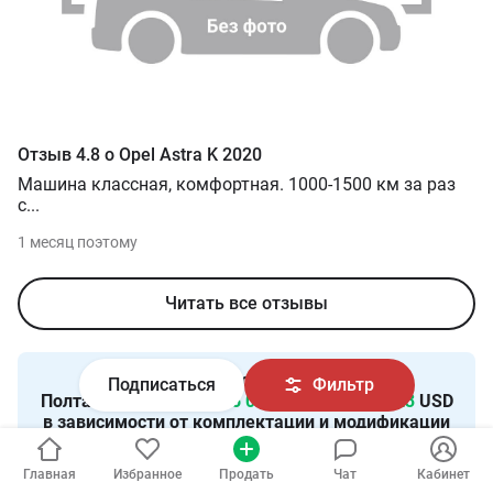
Отзыв
4.8
о
Opel
Astra K
2020
Машина классная, комфортная. 1000-1500 км за раз
с
...
1 месяц поэтому
Читать все отзывы
Предложения о продаже новых
Opel в
Подписаться
Фильтр
Полтаве
:
318
авто от
25 027
USD — до
56 823
USD
в зависимости от комплектации и модификации
авто.
Главная
Избранное
Продать
Чат
Кабинет