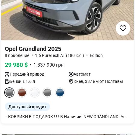
Opel Grandland 2025
•
•
II поколение
1.6 PureTech AT (180 к.с.)
Edition
29 980
$
•
1 337 990
грн
Передний
привод
Автомат
Бензин
,
1.6
л
Киев
, 337 км от Полтавы
Доступный кредит
+ КОВРИКИ В ПОДАРОК ! ! ! В Наличии! NEW GRANDLAND! Android Auto/Apple Car Play. Новая большая мультимедиа 10" Цифровая панель приборов 10"! Покупай в OPEL VIPOS!!! Будь среди лучших! Приглашаем! Тест-драйв