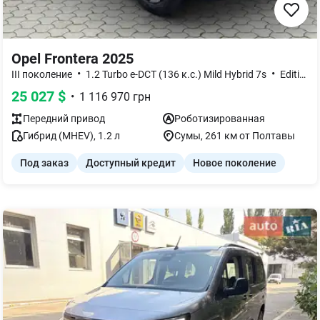
Opel Frontera 2025
•
•
III поколение
1.2 Turbo e-DCT (136 к.с.) Mild Hybrid 7s
Edition
25 027
$
•
1 116 970
грн
Передний
привод
Роботизированная
Гибрид (MHEV)
,
1.2
л
Сумы
, 261 км от Полтавы
Под заказ
Доступный кредит
Новое поколение