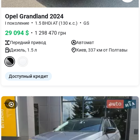
Opel Grandland 2024
•
•
I поколение
1.5 BHDi AT (130 к.с.)
GS
29 094
$
•
1 298 470
грн
Передний
привод
Автомат
Дизель
,
1.5
л
Киев
, 337 км от Полтавы
Доступный кредит