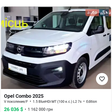
Opel Combo 2025
•
•
V поколение/F
1.5 BlueHDi MT (100 к.с.) L2 7s
Edition
26 036
$
•
1 162 000
грн