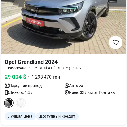
Opel Grandland 2024
•
•
I поколение
1.5 BHDi AT (130 к.с.)
GS
29 094
$
•
1 298 470
грн
Передний
привод
Автомат
Дизель
,
1.5
л
Киев
, 337 км от Полтавы
Лучшая цена
Доступный кредит