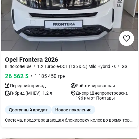
Opel Frontera 2026
•
•
III поколение
1.2 Turbo e-DCT (136 к.с.) Mild Hybrid 7s
GS
26 562
$
•
1 185 450
грн
Передний
привод
Роботизированная
Гибрид (MHEV)
,
1.2
л
Днепр (Днепропетровск)
,
196 км от Полтавы
Доступный кредит
Новое поколение
Система, предотвращающая блокировку колес во время торможения (ABS) Умное распределение тормозного усилия между колесами (EBD), Помощь при экстренном торможении для уменьшения тормозного пути (AFU) Система, предотвращающая пробуксовку колес при разгоне (ASR) ESP — электронная система стабилизации + Hill Start Assist — система помощи при трогании на подъеме Круиз-контроль с ограничителем скорости Система предупреждения об усталости водителя Система мониторинга слепых зон Система крепления детских автокресел ISOFIX Фронтальные подушки безопасности водителя и переднего пассажира Шторки безопасности для передних и задних пассажиров Иммобилайзер Автоматическая блокировка дверей во время движения Система мониторинга давления в шинах Система автоматического включения передних стеклоочистителей Электроусилитель руля Регулировка рулевой колонки по высоте и вылету Климат-контроль Боковые зеркала электрические с подогревом и электроскладыванием Электрический обогрев лобового стекла Подогрев передних сидений Кожаное рулевое колесо с глянцем черного цвета и подогревом Ключ с дистанционным управлением открытия/закрытия дверей Зеркало заднего вида с электрохромным покрытием Электрические стеклоподъемники передних и задних дверей Электрический стояночный тормоз Сиденье водителя, регулируемое по высоте Высокая консоль с подлокотником и закрытым отсеком для хранения вещей Задний ряд сидений, складывающийся в соотношении 1/3 - 2/3 Полка для багажа Передние и задние датчики парковки + камера заднего вида Отделка салона: серая ткань Intelli-Seat Амбиентная подсветка салона Цифровой дисплей панели приборов 10" Сенсорный экран 10.25'' HD, радиоприемник, 6 динамиков, Bluetooth, беспроводной Android Auto, Apple Car Play, Навигация USB-C порты для передних и задних пассажиров Беспроводная зарядка для телефона Передние фары "Eco" LED LED дневные ходовые огни Ассистент дальнего света "High Beam assist" + Система автоматического включения фар Передние противотуманные фары LED LED задние фонари Крыша черного цвета Рейлинги на крыше Тонировка задних окон Литые колесные диски “GROOT“ с алмазной шлифовкой - 215/60 R17 Запасное колесо (докатка) Краска эмаль: БЕЛА WPP0