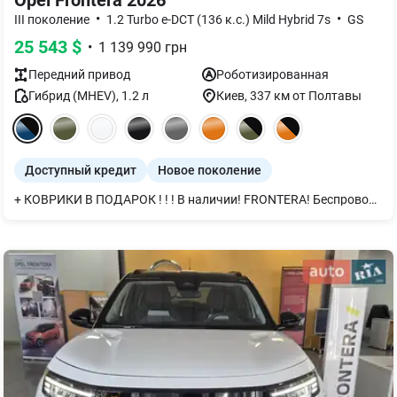
Opel Frontera 2026
•
•
III поколение
1.2 Turbo e-DCT (136 к.с.) Mild Hybrid 7s
GS
25 543
$
•
1 139 990
грн
Передний
привод
Роботизированная
Гибрид (MHEV)
,
1.2
л
Киев
, 337 км от Полтавы
Доступный кредит
Новое поколение
+ КОВРИКИ В ПОДАРОК ! ! ! В наличии! FRONTERA! Беспроводной Android Auto/Apple Car Play. Новая большая мультимедиа 10" Цифровая панель приборов! Покупай в OPEL VIPOS!!! Будь среди лучших! Приглашаем! Тест-драйв