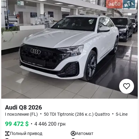
Audi Q8 2026
•
•
I поколение (FL)
50 TDI Tiptronic (286 к.с.) Quattro
S-Line
99 472
$
•
4 446 200
грн
Полный
привод
Автомат