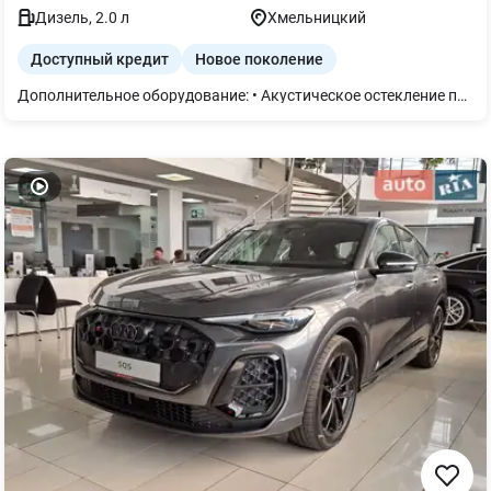
Дизель
,
2.0
л
Хмельницкий
Доступный кредит
Новое поколение
Дополнительное оборудование: • Акустическое остекление передних окон • Ассистент аварийного маневрирования • Ассистент контроля поперечного движения • Ассистент парковки pro • Вентиляция передних сидений активна • Декор дерево липа • Диски 5 двойных спиц 8,0Jx20 • Экстерьер пакет S line • Экстерьер пакет черный • Заднее сиденье plus • Знак аварийной остановки и аптечка • Руль кожаный спортивный • Корпуса внешних зеркал черные • Полное лакирование кузова • Предупреждение о смене полосы движения • Подогрев передних сидений • Система предупреждения о выезде из полосы • Фоновая подсветка pro • Кожа/шт. кожа коричневая спортсиденье • Пакет Tech pro: матричная функция для LED фар plus камеры обзора 3D и функция 360-TopView-High проактивная защита пассажиров спереди, сбоку и сзади ассистент экстренного торможения впереди и позади задние цифровые OLED-фонари. • MMI experience plus: аудиосистему Audi Soundsystem USB-интерфейсы с повышенной мощностью зарядки