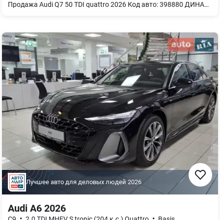
Продажа Audi Q7 50 TDI quattro 2026 Код авто: 398880 ДИНАМИКА И ШАССИ - Адаптивная пневматическая подвеска - Диски 19" 5-V-спиц литые легкосплавные СВЕТ И ЭКСТЕРЬЕР - Матричные светодиодные фары - Бамперы в цвет кузова - Релинги крыши алюминиевые - Светодиодное освещение зоны посадки САЛОН И КОМФОРТ - 4-зонный климат-контроль - Вентиляция передних сидений - Подогрев передних и задних сидений - Сиденья передние с памятью и электрорегулировкой - Сиденье заднее plus - Подлокотник передний комфортный - Руль кожаный 3 спицы с подогревом - Комфортный ключ с сенсорным открыванием - Сервопривод закрытия дверей - Фоновая подсветка plus - Декор натуральное дерево ясень - Внутреннее зеркало с автозатемнением - Зеркала внешние с функцией памяти и автозатемнением МУЛЬТИМЕДИА И ТЕХНОЛОГИИ - Audi virtual cockpit plus - Audi sound system - MMI Navigation plus АССИСТЕНТЫ И БЕЗОПАСНОСТЬ - Пакет-ассистент Парковки (с камерами 360°) - Система предупреждения об изменении полосы движения - Система безопасности Audi pre sense front - Гарантия на авто: 4 года / 120 000 км
Лучшее авто для деловых людей
2026
Audi A6 2026
•
•
C9
2.0 TDI MHEV S tronic (204 к.с.) Quattro
Basis