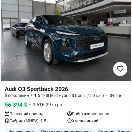
Audi Q3 Sportback 2026
•
•
II поколение
1.5 TFSI Mild Hybrid S tronic (150 к.с.)
S-Line
56 394
$
•
2 516 297
грн
Передний
привод
Роботизированная
Гибрид (MHEV)
,
1.5
л
Хмельницкий