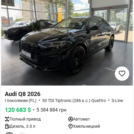
Audi Q8 2026
•
•
I поколение (FL)
50 TDI Tiptronic (286 к.с.) Quattro
S-Line
120 683
$
•
5 384 884
грн
Полный
привод
Автомат
Дизель
,
3.0
л
Хмельницкий