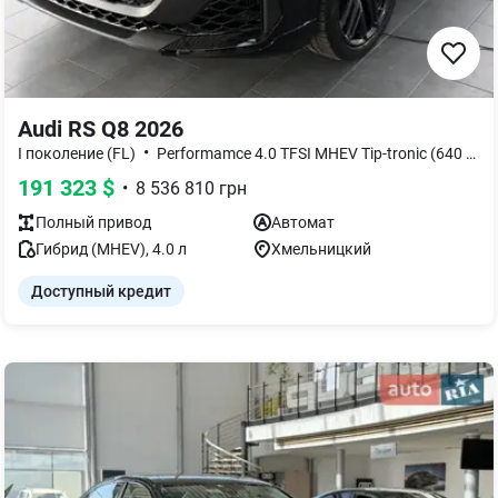
Audi RS Q8 2026
•
I поколение (FL)
Performamce 4.0 TFSI MHEV Tip-tronic (640 к.c.) Quattro
191 323
$
•
8 536 810
грн
Полный
привод
Автомат
Гибрид (MHEV)
,
4.0
л
Хмельницкий
Доступный кредит