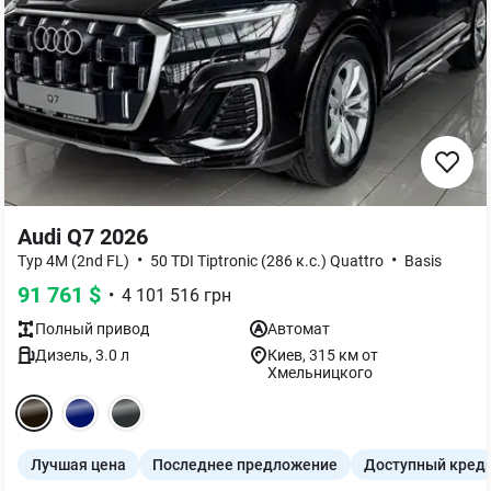
Audi Q7 2026
•
•
Typ 4M (2nd FL)
50 TDI Tiptronic (286 к.с.) Quattro
Basis
91 761
$
•
4 101 516
грн
Полный
привод
Автомат
Дизель
,
3.0
л
Киев
, 315 км от
Хмельницкого
Лучшая цена
Последнее предложение
Доступный кред