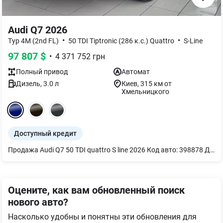
Audi Q7 2026
•
•
Typ 4M (2nd FL)
50 TDI Tiptronic (286 к.с.) Quattro
S-Line
97 807
$
•
4 371 752
грн
Полный
привод
Автомат
Дизель
,
3.0
л
Киев
, 315 км от
Хмельницкого
Доступный кредит
Продажа Audi Q7 50 TDI quattro S line 2026 Код авто: 398878 ДИНАМИКА И ШАССИ - Адаптивная пневматическая подвеска - Полноуправляемое шасси - Диски 20" 5 двойных спиц, серый графит, полированные СВЕТ И ЭКСТЕРЬЕР - Матричные светодиодные фары - Пакет оптический черный - Бамперы S line цвета кузова - Релинги крыши черные - Светодиодное освещение зоны посадки - Спойлер S line САЛОН И КОМФОРТ - 4-зонный климат-контроль - Подогрев передних и задних сидений - Передние спортивные сиденья S line с памятью и электрорегулировкой - Сиденье заднее plus - Подлокотник передний комфортный - Руль кожаный 3 спицы с подогревом - Комфортный ключ с сенсорным открыванием - Сервопривод закрытия дверей - Фоновая подсветка plus - Элемент интерьера сверху с контрастной строчкой МУЛЬТИМЕДИА И ТЕХНОЛОГИИ - Audi virtual cockpit plus - Bang & Olufsen Premium 3D Sound System - MMI Navigation plus - Audi phone box light АССИСТЕНТЫ И БЕЗОПАСНОСТЬ - Пакет-ассистент Парковки с камерами 360° - Система предупреждения об изменении полосы движения + pre sense rear - Audi pre sense front ГАРАНТИЯ И УСЛОВИЯ - Гарантия на авто: 4 года / 120 000 км
Оцените, как вам обновленный поиск
нового авто?
Насколько удобны и понятны эти обновления для