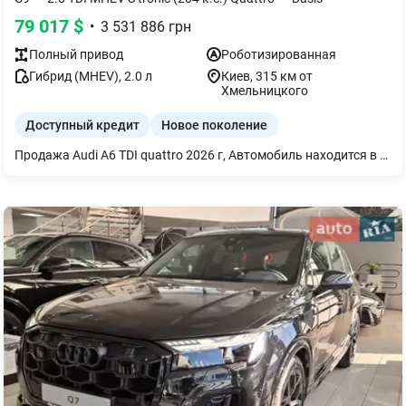
79 017
$
•
3 531 886
грн
Полный
привод
Роботизированная
Гибрид (MHEV)
,
2.0
л
Киев
, 315 км от
Хмельницкого
Доступный кредит
Новое поколение
Продажа Audi A6 TDI quattro 2026 г, Автомобиль находится в Закарпатье и привозится под клиента в течение 5 дней. Авто новое, официальное КОНФИГУРАЦИЯ ДИНАМИКА И ШАССИ quattro с технологией ultra Диски 5 спиц 8,5Jx19 Шины 245/45 R19 Система контроля давления в шинах СВЕТ И ЭКСТЕРЬЕР Светодиодные матричные фары plus Крышка багажника с электроприводом Сервопривод закрытия дверей Камеры кругового обзора САЛОН И КОМФОРТ 4-зонный климат-контроль Подогрев передних сидений Сиденье водителя с функцией памяти Фоновая подсветка pro Комфортный ключ из Safelock Индуктивная зарядка для смартфона Экстерьер пакет S line Остекление от солнца Боковые стекла с шумоизоляцией МУЛЬТИМЕДИА И ТЕХНОЛОГИИ MMI дисплей для переднего пассажира Audi smartphone interface Bang & Olufsen 3D Premium Sound System АССИСТЕНТЫ И БЕЗОПАСНОСТЬ Адаптивный ассистент скорости Система аварийного торможения спереди Система предупреждения о выезде из полосы ГАРАНТИЯ И УСЛОВИЯ Гарантия на автомобиль: 4 года или 120 000 км