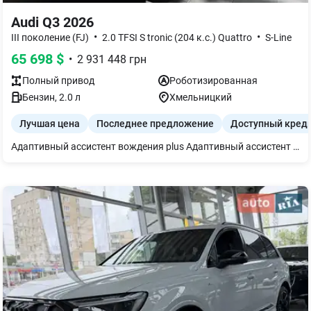
Audi Q3 2026
•
•
III поколение (FJ)
2.0 TFSI S tronic (204 к.с.) Quattro
S-Line
65 698
$
•
2 931 448
грн
Полный
привод
Роботизированная
Бензин
,
2.0
л
Хмельницкий
Лучшая цена
Последнее предложение
Доступный кред
Адаптивный ассистент вождения plus Адаптивный ассистент скорости Ассистент аварийного маневрирования Ассистент перекрестного движения спереди Декор алюминий Divergenz темный Диски многоспицевые 8,0Jx18 Комфортный ключ без Safelock Паркасистент plus Покраска кузова лаком полная Спортивный кожаный руль с подогревом Функция «Выученная парковка» Цифровые матричные LED-фары со светодиодными задними фонарями Pro и подсвеченные задние кольца Audi Интерьер S микрофибра-спортсиденье Пакет климат-контроля plus: комфортный климат-контроль на 3 зоны подогрев передних сидений Пакет Tech pro: содержит: ассистент удержания на месте (Hold assist) прогрессивное управление ремни безопасности спереди с электрическим натяжителем проактивная защита пассажиров предупреждение об изменении полосы движения, ассистент безопасного выхода, ассистент выезда задним ходом и контроля перекрестного движения позади сиденье водителя с функцией памяти и память для внешних зеркал звукогенератор для имитации звука двигателя в салоне камеры кругового обзора акустическое остекление передних окон проекционное свет на внешних зеркалах внутреннее зеркало с автозатемнением внешние зеркала с памятью, с автозатемнением и с электроскладыванием поперечная 4-ходовая опора ходовая часть с регулировкой амортизаторов тормозные суппорты в красном цвете система Audi drive select передние сиденья с электрорегулировкой Apple CarPlay® или Android Auto™ Индуктивная зарядка для смартфона Навигационная система Система помощи при экстр. торможении Багажная крышка с электроприводом