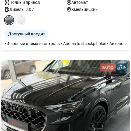
Полный
привод
Автомат
Дизель
,
3.0
л
Хмельницкий
Доступный кредит
• 4-зонный климат-контроль • Audi virtual cockpit plus • Автономный обогреватель и вентилятор • Адаптивная пневматическая подвеска • Адаптивный ассистент водителя • Аудиосистема Bang & Olufsen Premium • Вентиляция и массаж передних сидений • Внутреннее зеркало с автом. затемнением • Глянцево-черные клавиши управления • Декор дуб серый • Зеркала с функцией памяти и затемнением • Диски 5 подв. спиц Modul 9,5Jx21 • Дополнительный защитный поддон двигателя • Остекление Privacy • Руль кожаный 3 спицы с подогревом • Коврики для пола спереди и сзади • Комфортный ключ с сенсорным открыванием • Корпуса внешних зеркал черные • Освещение фоновое plus • Пакет оптический черный • Пакет оптический черный plus • Пакет-ассистент Парковки • Панорамная стеклянная крыша • Полноуправляемое шасси • Подлокотник передний комфортный • Подогрев передних сидений • Разделительная сетка • Светодиодное освещение зоны посадки • Светодиодные матричные фары HD Matrix • Сиденье заднее plus • Передние сиденья с памятью • Система безопасности Audi pre sense front • Система предупреждения о смене полосы • Стекло с шумоизоляцией • Солнцезащитные козырьки двойные • Потолок в черной ткани • Кожа Valcona/Cricket - контурные сиденья • Пакет Бизнес: - сервопривод закрытия дверей - Audi smartphone interface - Audi phone box light - рулевая колонка с электроприводом регулировки - отсутствие обозначений модели, технологии - 2 разъема USB-C в задней части салона - шторка солнцезащитная