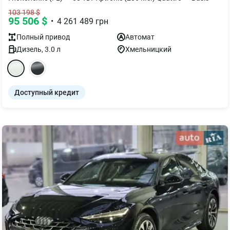
103 198
$
95 506
$
•
4 261 489
грн
Полный
привод
Автомат
Дизель
,
3.0
л
Хмельницкий
Доступный кредит