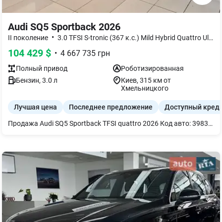
Audi SQ5 Sportback 2026
•
II поколение
3.0 TFSI S-tronic (367 к.с.) Mild Hybrid Quattro Ultra
104 429
$
•
4 667 735
грн
Полный
привод
Роботизированная
Бензин
,
3.0
л
Киев
, 315 км от
Хмельницкого
Лучшая цена
Последнее предложение
Доступный кред
Продажа Audi SQ5 Sportback TFSI quattro 2026 Код авто: 398390 Комплектация: ДИНАМИКА И ШАССИ - Адаптивная пневматическая подвеска S - Экстерьер пакет черный - Спортивный пакет S СВЕТ И ЭКСТЕРЬЕР - Матричные светодиодные фары - Зимний пакет - Корпуса зеркал черные САЛОН И КОМФОРТ - Вентиляция передних сидений - Подогрев передних и задних сидений - Сиденья с функцией памяти - 3-зонный климат-контроль - Комфортный ключ - Фоновая подсветка plus - Крышка багажника с электроприводом МУЛЬТИМЕДИА И ТЕХНОЛОГИИ - Bang & Olufsen 3D Premium Sound System - MMI experience pro - Audi virtual cockpit plus АССИСТЕНТЫ И БЕЗОПАСНОСТЬ - Пакет Tech pro - Ассистент парковки pro - Предупреждение об изменении полосы движения - Проактивная защита пассажиров ГАРАНТИЯ И УСЛОВИЯ - Гарантия: 4 года или 120 000 км