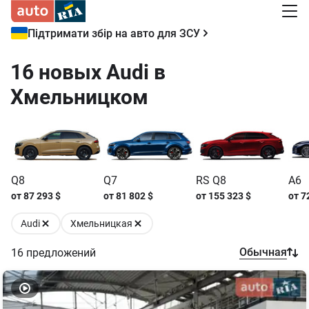
Підтримати збір на авто для ЗСУ
16 новых Audi в
Хмельницком
Q8
Q7
RS Q8
A6
от
87 293
$
от
81 802
$
от
155 323
$
от
7
Audi
Хмельницкая
Обычная
16
предложений