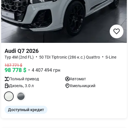
Audi Q7 2026
•
•
Typ 4M (2nd FL)
50 TDI Tiptronic (286 к.с.) Quattro
S-Line
107 771
$
98 778
$
•
4 407 494
грн
Полный
привод
Автомат
Дизель
,
3.0
л
Хмельницкий
Доступный кредит