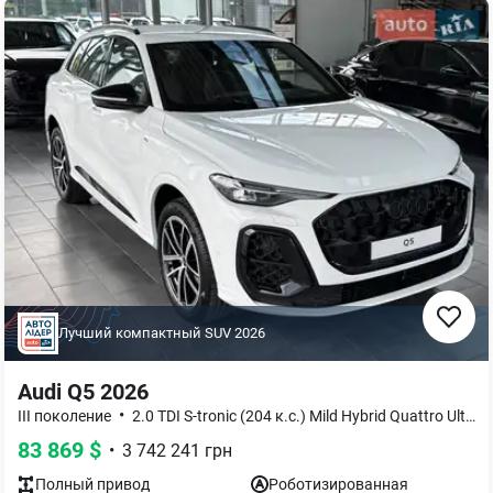
Лучший компактный SUV
2026
Audi Q5 2026
•
•
III поколение
2.0 TDI S-tronic (204 к.с.) Mild Hybrid Quattro Ultra
83 869
$
•
3 742 241
грн
Полный
привод
Роботизированная