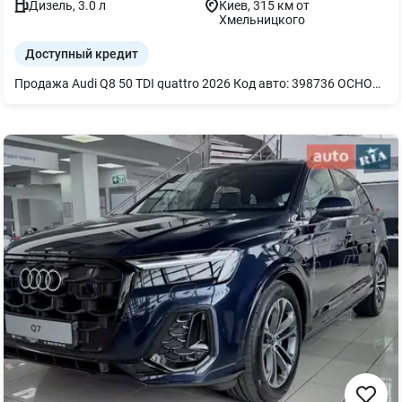
Дизель
,
3.0
л
Киев
, 315 км от
Хмельницкого
Доступный кредит
Продажа Audi Q8 50 TDI quattro 2026 Код авто: 398736 ОСНОВНЫЕ ХАРАКТЕРИСТИКИ ДИНАМИКА И ШАССИ - Адаптивная пневматическая подвеска - Диски 21" 5 сегментных спиц, серый графит, полированные СВЕТ И ЭКСТЕРЬЕР - Матричные светодиодные фары - Пакет оптический черный - Экстерьер пакет S line - Светодиодное освещение зоны посадки САЛОН И КОМФОРТ - 4-зональный климат-контроль - Подогрев передних сидений - Сиденья передние с памятью и электрорегулировкой - Микрофибра Dinamica Frequenz / кожа - Руль кожаный 3 спицы с подогревом - Комфортный ключ с сенсорным открыванием - Фоновая подсветка plus - Подлокотник передний комфортный МУЛЬТИМЕДИА И ТЕХНОЛОГИИ - Audi virtual cockpit plus - Bang & Olufsen 3D Premium Sound System - MMI Navigation plus АССИСТЕНТЫ И БЕЗОПАСНОСТЬ - Пакет-ассистент Парковки (с камерами 360°) - Система предупреждения об изменении полосы движения - Audi pre sense front ГАРАНТИЯ И УСЛОВИЯ - Гарантия на авто: 4 года / 120 000 км