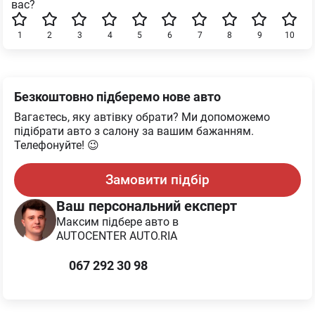
вас?
1
2
3
4
5
6
7
8
9
10
Безкоштовно підберемо нове авто
Вагаєтесь, яку автівку обрати? Ми допоможемо
підібрати авто з салону за вашим бажанням.
Телефонуйте! 😉
Замовити підбір
Ваш персональний експерт
Максим
підбере авто в
AUTOCENTER AUTO.RIA
067 292 30 98