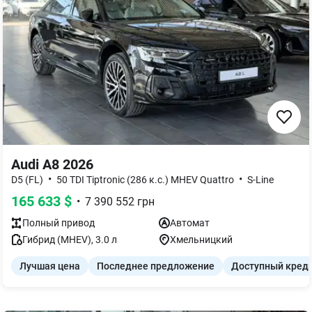
Audi A8 2026
•
•
D5 (FL)
50 TDI Tiptronic (286 к.с.) MHEV Quattro
S-Line
165 633
$
•
7 390 552
грн
Полный
привод
Автомат
Гибрид (MHEV)
,
3.0
л
Хмельницкий
Лучшая цена
Последнее предложение
Доступный кред