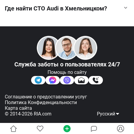
Где найти СТО Audi в Хмельницком?
Audi Q7
стоимость от 81 802 $
Audi A6
стоимость от 72 949 $
Audi Q3 Sportback
стоимость от 56 317 $
Audi A8
стоимость от 165 409 $
СТО Audi Замена масла в двигателе
Audi Q5
стоимость от 68 467 $
СТО Audi Диагностика и ремонт ходовой
СТО Audi Замена автолампочек
СТО Audi Замена и доливка масла в КПП
СТО Audi Диагностика двигателя
Служба заботы
о пользователях 24/7
Помощь по сайту
Соглашение о предоставлении услуг
Политика Конфиденциальности
Карта сайта
Подписаться
Фильтр
© 2014-2026 RIA.com
Русский