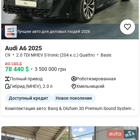
Лучшее авто для деловых людей
2026
Audi A6 2025
•
•
C9
2.0 TDI MHEV S tronic (204 к.с.) Quattro
Basis
89 185
$
78 440
$
•
3 500 000
грн
Полный
привод
Роботизированная
Гибрид (MHEV)
,
2.0
л
Хмельницкий
Доступный кредит
Новое поколение
Комплектация авто: Bang & Olufsen 3D Premium Sound System MMI experience pro Тормозные суппорты красные Гарантия 4 года или 120 000 км Декор матовый шлифованный алюминий Диски 10 спиц Aero 8,5Jx19 Экстерьер пакет S line станд. Подвеска Экстерьер пакет черный Застекление от солнца Комфортный ключ с Safelock Крышка багажника с электроприводом Пакет Tech Передние сиденья с электрорегулировкой Протиугонная сигнализация Подогрев передних сидений Сервопривод закрытия дверей Сиденье водителя с функцией памяти Стекло с шумоизоляцией Фоновая подсветка pro Интерьер S, микрофибра Dinamica/кожа Audi smartphone interface Адаптивный ассистент скорости