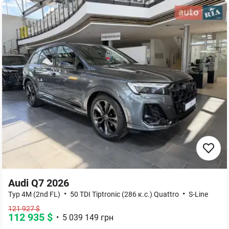
Audi Q7 2026
•
•
Typ 4M (2nd FL)
50 TDI Tiptronic (286 к.с.) Quattro
S-Line
121 927
$
112 935
$
•
5 039 149
грн