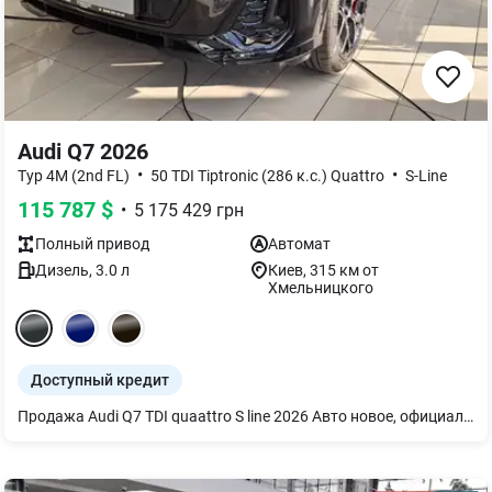
Audi Q7 2026
•
•
Typ 4M (2nd FL)
50 TDI Tiptronic (286 к.с.) Quattro
S-Line
115 787
$
•
5 175 429
грн
Полный
привод
Автомат
Дизель
,
3.0
л
Киев
, 315 км от
Хмельницкого
Доступный кредит
Продажа Audi Q7 TDI quaattro S line 2026 Авто новое, официальное Код авто: 398495 ОСНОВНЫЕ ХАРАКТЕРИСТИКИ Цвет кузова: Черный Mythosschwarz Metallic Салон: кожа Valcona, черный серая скала Покров: ткань Панель приборов: черная Декор салона: Карбон Кузов: SUV Двигатель: дизельный MHEV Объем двигателя: 3.0 л Мощность: 286 л.с. Крутящий момент: 600 Нм Привод: полный quattro КПП: 8-ст. Tiptronic Разгон 0–100 км/ч: ~6.1 с Макс. скорость: 241 км/ч Тип топлива: дизель Расход по WLTP: ~7.5 л/100 км Год производства: 2026 Количество мест: 5 ДИНАМИКА И ШАССИ - quattro с самоблокирующимся меж осевым дифференциалом - Audi drive select - Адаптивная пневмоподвеска - Полноценное шасси - Ассистент удержания на линии - Система Start-Stop - Электромеханический усилитель руля СВЕТ И ЭКСТЕРЬЕР - LED матричные фары с лазером - Задние фонари светодиодные OLED - Спортивный пакет S line - Тормозные суппорты красные - Пакет оптический черный plus - Светодиодное освещение зоны посадки - Адаптивные стеклоочистители - Диски черные 6Y-спиц 9,5Jx21, шины 285/40 R21 САЛОН И КОМФОРТ - Спортивные сиденья S line - Вентиляция и массаж передних сидений - Подогрев передних и задних сидений - Руль с подогревом - 4-зонный климат-контроль - Комфортный ключ - Подсветка салона ambient plus - Подлокотники в искусственной коже - Сервопривод закрытия дверей - Рулевая колонка с электроприводом - Солнцезащитные козырьки двойные - Передние сиденья с памятью - Безключевой доступ - Стекло с шумоизоляцией - Панорамная крыша МУЛЬТИМЕДИА И ТЕХНОЛОГИИ - Audi virtual cockpit plus - MMI Navigation plus - Bluetooth интерфейс - Audi smartphone interface - Аудиосистема Bang & Olufsen Premium - Беспроводная зарядка телефона АССИСТЕНТЫ И БЕЗОПАСНОСТЬ - Камеры кругового обзора - Проекционный дисплей - Автоматическая парковка - Ассистент удержания полосы - Audi pre sense front - Адаптивный ассистент водителя - Ассистентом безопасного выхода из автомобиля - Ассистентом контроля поперечного движения сзади ГАРАНТИЯ И УСЛОВИЯ Гарантия на авто: 4 года или 120 000 км Возможен кредит/лизинг (помощь с оформлением)