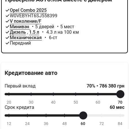
Проверено AUTO.RIA вместе с дилером
Opel Combo 2025
W0VEBYHT6SJ558399
V поколение/F
Минивэн
•
5 дверей
•
5 мест
Дизель
,
1.5 л
•
4.3 л на 100 км
Механическая
•
6-ст
Передний
Кредитование авто
Первый вклад
70
%
•
786 380
грн
20
30
40
50
60
70
Срок кредита
60
мес