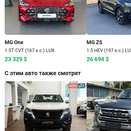
MG
One
MG
ZS
1.5T CVT (167 к.с.)
LUX
1.5 HEV (197 к.с.)
LU
23 329
$
26 694
$
С этим авто также смотрят