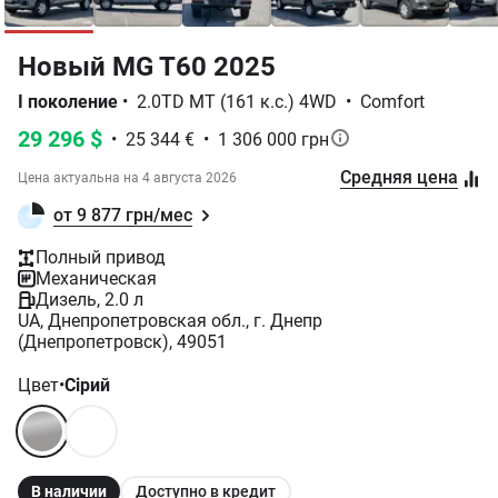
Новый MG T60 2025
I поколение
•
2.0TD MT (161 к.с.) 4WD
•
Comfort
29 296 $
•
25 344 €
•
1 306 000 грн
Средняя цена
Цена актуальна на
4 августа 2026
от 9 877 грн/мес
Полный привод
Механическая
Дизель, 2.0 л
UA, Днепропетровская обл., г. Днепр
(Днепропетровск), 49051
Цвет
•
Сірий
В наличии
Доступно в кредит