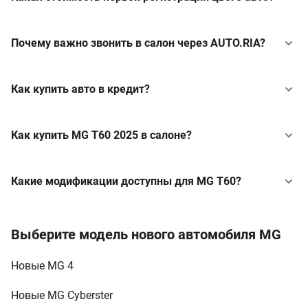
Почему важно звонить в салон через AUTO.RIA?
Как купить авто в кредит?
Как купить MG T60 2025 в салоне?
Какие модификации доступны для MG T60?
Comfort
Выберите модель нового автомобиля MG
2.0TD MT (161 к.с.) 4WD
MG
4
у кредит
от 1 306 000 грн
Новые MG 4
MG
Cyberster
у кредит
Новые MG Cyberster
MG
HS
у кредит