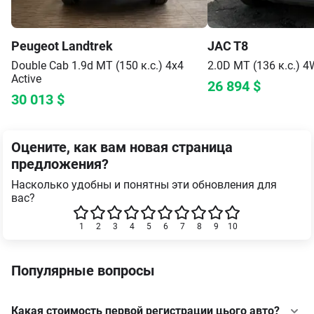
Peugeot
Landtrek
JAC
T8
Double Cab 1.9d MT (150 к.с.) 4x4
2.0D MT (136 к.с.) 
Active
26 894
$
30 013
$
Оцените, как вам новая страница
предложения?
Насколько удобны и понятны эти обновления для
вас?
1
2
3
4
5
6
7
8
9
10
Популярные вопросы
Какая стоимость первой регистрации цього авто?