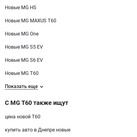
Новые MG HS
MG
MAXUS T60
у кредит
Новые MG MAXUS T60
MG
One
у кредит
Новые MG One
MG
S5 EV
у кредит
Новые MG S5 EV
MG
S6 EV
у кредит
Новые MG S6 EV
MG
T60
у кредит
Новые MG T60
MG
ZS
у кредит
Показать еще
С MG T60 также ищут
цена новой Т60
купить авто в Днепре новые