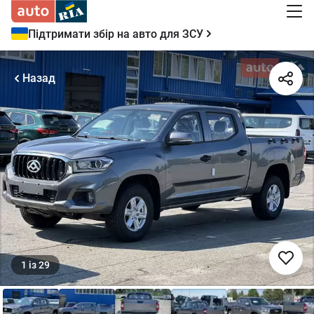
Підтримати збір на авто для ЗСУ
Назад
1
із
29