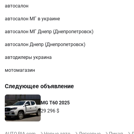
автосалон
автосалон МГ в украине
автосалон МГ Днепр (Днепропетровск)
автосалон Днепр (Днепропетровск)
автодилеры украина
мотомагазин
Следующее объявление
MG T60 2025
29 296 $
AUTO.RIA.com
Новые авто
Легковые
Пикап
Д