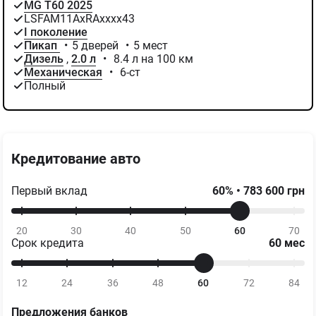
MG T60 2025
LSFAM11AхRAхххх43
I поколение
Пикап
•
5 дверей
•
5 мест
Дизель
,
2.0 л
•
8.4 л на 100 км
Механическая
•
6-ст
Полный
Кредитование авто
Первый вклад
60
%
•
783 600
грн
20
30
40
50
60
70
Срок кредита
60
мес
12
24
36
48
60
72
84
Предложения банков