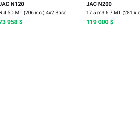
JAC
N120
JAC
N200
N 4.5D MT (206 к.с.) 4x2
Base
17.5 m3 6.7 MT (281 к.с
73 958
$
119 000
$