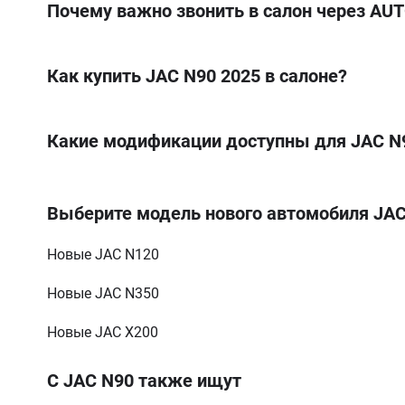
Почему важно звонить в салон через AUT
Как купить JAC N90 2025 в салоне?
Какие модификации доступны для JAC N
Base
Выберите модель нового автомобиля JA
3.8D MT (146 к.с.)
3,8D MT (152 к.с.) АГП-18
Новые JAC N120
S 3.7 MT (152 к.с.)
Новые JAC N350
Новые JAC X200
С JAC N90 также ищут