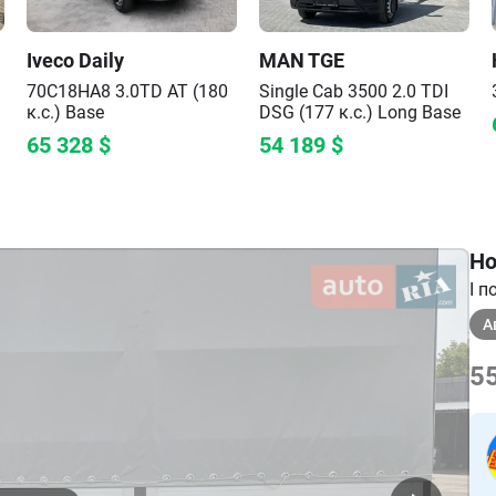
Iveco
Daily
MAN
TGE
70C18HA8 3.0TD AT (180
Single Cab 3500 2.0 TDI
к.с.)
Base
DSG (177 к.с.) Long
Base
65 328
$
54 189
$
Но
I 
А
55