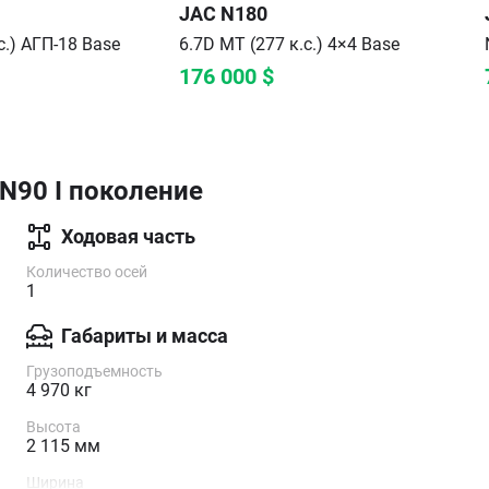
JAC
N180
с.) АГП-18
Base
6.7D MT (277 к.с.) 4×4
Base
176 000
$
N90 I поколение
Ходовая часть
Количество осей
1
Габариты и масса
Грузоподъемность
4 970 кг
Высота
2 115 мм
Ширина