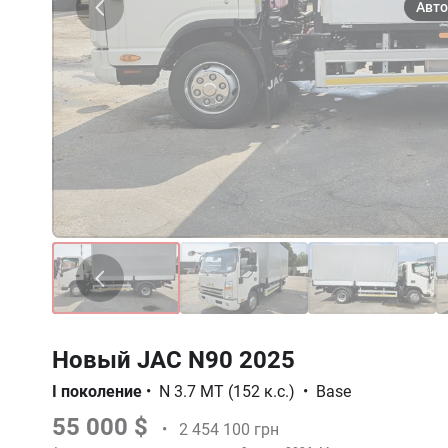
Новый JAC N90 2025
I поколение
•
N 3.7 MT (152 к.с.)
•
Base
55 000 $
•
2 454 100 грн