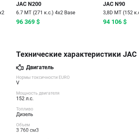
JAC
N200
JAC
N90
х2
6.7 MT (271 к.с.) 4х2
Base
3,8D MT (152 к.
96 369
$
94 106
$
Технические характеристики
JAC 
Двигатель
Нормы токсичности EURO
V
Мощность двигателя
152 л.с.
Топливо
Дизель
Объем
3 760 см3