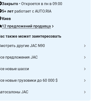
Закрыто
•
Откроется в пн в 09:00
5+ лет
работает с AUTO.RIA
Киев
12 предложений продавца
Вас также может заинтересовать
Cмотреть другие JAC N90
Все предложения JAC
Все новые шасси
се новые грузовики до 60 000 $
Автосалоны JAC