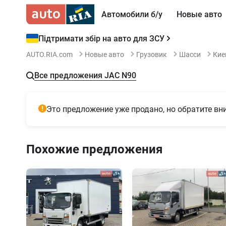
Автомобили б/у
Новые авто
Підтримати збір на авто для ЗСУ
AUTO.RIA.com
Новые авто
Грузовик
Шасси
Кие
Все предложения JAC N90
Это предложение уже продано, но обратите в
Похожие предложения