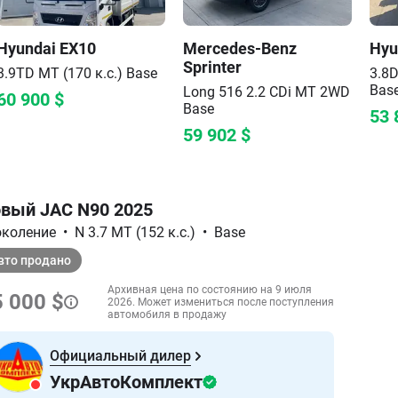
Hyundai
EX10
Mercedes-Benz
Hyu
Sprinter
3.9TD MT (170 к.с.)
Base
3.8D
Bas
Long 516 2.2 CDi MT 2WD
60 900
$
Base
53 
59 902
$
вый JAC N90 2025
поколение
•
N 3.7 MT (152 к.с.)
•
Base
вто продано
Архивная цена по состоянию на 9 июля
 000 $
2026. Может измениться после поступления
автомобиля в продажу
Официальный дилер
УкрАвтоКомплект