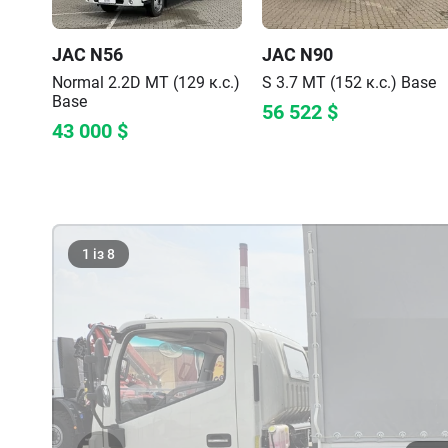
JAC
N56
JAC
N90
Normal 2.2D MT (129 к.с.)
S 3.7 MT (152 к.с.)
Base
Base
56 522
$
43 000
$
1
із
8