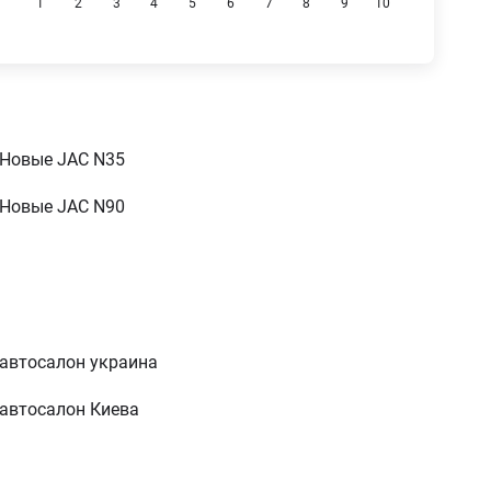
1
2
3
4
5
6
7
8
9
10
Новые JAC N35
Новые JAC N90
автосалон украина
автосалон Киева