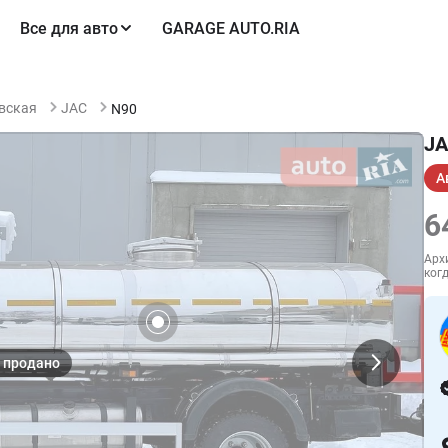
Все для авто
GARAGE AUTO.RIA
вская
JAC
N90
JA
А
6
Арх
когд