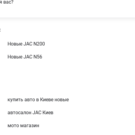
я вас?
от 2 522 000 грн
C
Новые JAC N200
Новые JAC N56
купить авто в Киеве новые
автосалон JAC Киев
мото магазин