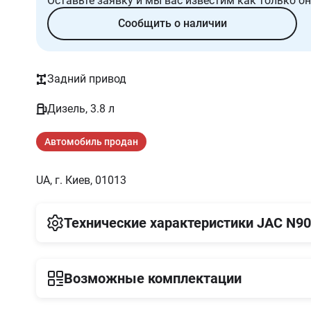
Оставьте заявку и мы вас известим как только он
Сообщить о наличии
Задний привод
Дизель, 3.8 л
Автомобиль продан
UA, г. Киев, 01013
Технические характеристики
JAC N90
Двигатель
Возможные комплектации
Нормы токсичности
V
EURO