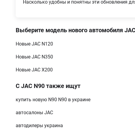
Насколько удобны и понятны эти обновления дл
S 3.7 MT (152 к.с.)
Выберите модель нового автомобиля JA
Новые JAC N120
Новые JAC N350
Новые JAC X200
С JAC N90 также ищут
купить новую N90 N90 в украине
автосалоны JAC
автодилеры украина