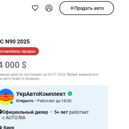
Продать авто
C N90 2025
втомобиль продан
4 000 $
ивная цена по состоянию на 09.07.2026. Может измениться
а авто будет в продаже...
УкрАвтоКомплект
Открыто
•
Работает до 18:00
Официальный дилер
•
5+ лет
работает
с AUTO.RIA
Киев