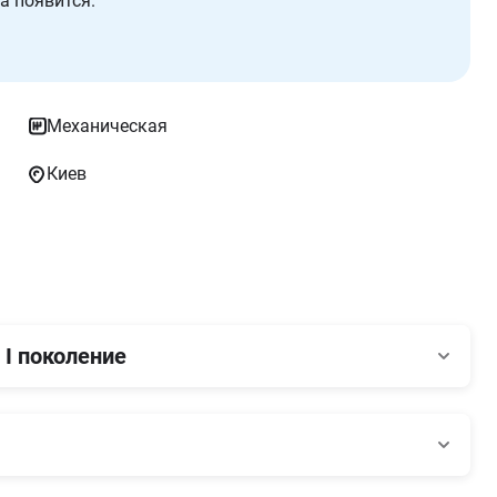
а появится.
Механическая
Киев
 I поколение
Объем
3 760 см3
Макс. крутящий момент
491/1 900 Нм/об.мин.