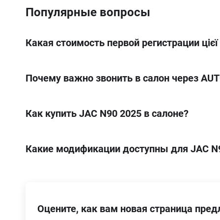
Мощность двигателя
152 л.с.
Популярные вопросы
Base
Топливо
Дизель
Какая стоимость первой регистрации цієї
Колесная формула
Количество осей
Грузоподъемность
4х2
1
4 970 кг
Коробка передач
Высота
Механическая
2 115 мм
Почему важно звонить в салон через AUT
Ширина
1 980 мм
Длина
6 945 мм
Как купить JAC N90 2025 в салоне?
Какие модификации доступны для JAC N
Base
3.8D MT (146 к.с.)
Оцените, как вам новая страница пре
3,8D MT (152 к.с.) АГП-18