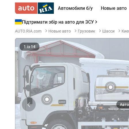
Автомобили б/у
Новые авто
Підтримати збір на авто для ЗСУ
AUTO.RIA.com
Новые авто
Грузовик
Шасси
Кие
1
із
14