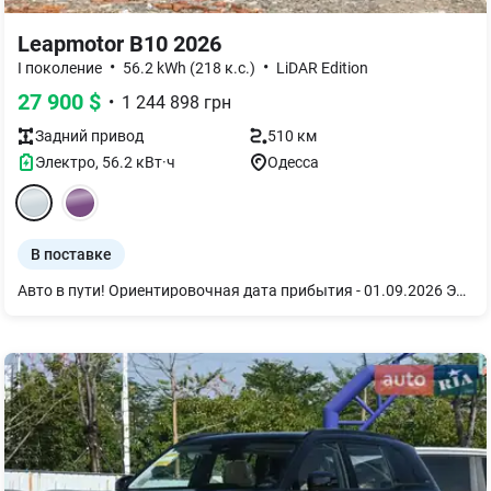
Leapmotor B10 2026
•
•
I поколение
56.2 kWh (218 к.с.)
LiDAR Edition
27 900
$
•
1 244 898
грн
Задний
привод
510 км
Электро
,
56.2
кВт·ч
Одесса
В поставке
Авто в пути! Ориентировочная дата прибытия - 01.09.2026 Электромобиль Leapmotor B10 EV 510 LiDAR Edition 2WD 2026, Tundra Ash, фиолетовый салон Это современный компактный кроссовер с полностью электрической силовой установкой и передним приводом. Модель сочетает стильный дизайн, запас хода до 510 км (CLTC), просторный салон и современные технологии, обеспечивая комфортное передвижение как в городе, так и во время загородных поездок. Версия LiDAR Edition оснащена лазерным сканером для расширенных функций интеллектуальной помощи водителю. Leapmotor B10 EV 510 LiDAR Edition 2WD 2026: Емкость батареи, кВт·ч: 56,2. Запас хода на электродвигателе (CLTC), км: 510. Разгон 0–100 км/ч, с: 6,8. Максимальная скорость, км/ч: 170. Максимальная мощность системы, кВт/л.с.: 160 / 218. Количество моторов / Тип привода: Одномоторный / Задний привод (RWD). Комплектация 510 LiDAR Edition 2WD 2026: - Электрические двери багажника с памятью положения. - Аудиосистема премиум-класса Leap Sound с 12 динамиками. - Беспроводная зарядка для мобильных телефонов. - Переднее пассажирское кресло-шезлонг с памятью настроек. - Интеллектуальная система автопарковки с функцией памяти (HPA). - Подогрев сидений водителя и пассажира, вентиляция водительского сиденья.