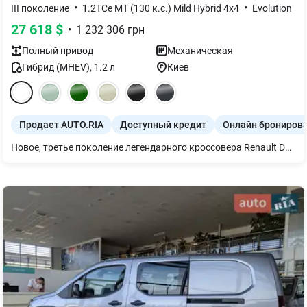
•
•
III поколение
1.2TCe MT (130 к.с.) Mild Hybrid 4x4
Evolution
27 618
$
•
1 232 306
грн
Полный
привод
Механическая
Гибрид (MHEV)
,
1.2
л
Киев
Продает AUTO.RIA
Доступный кредит
Онлайн брониров
Новое, третье поколение легендарного кроссовера Renault Duster 2026 года в комплектации Evolution с силовой установкой 1.2 TCe Mild Hybrid 4x4 (130 л.с.) — это абсолютный триумф современных технологий и железобетонной практичности, созданный для тех, кто ищет бескомпромиссный и экономный внедорожник нового цифрового поколения. Главное преимущество этой уникальной модификации заключается в передовой архитектуре «мягкого гибрида» с 48-вольтовой системой, которая дополняет бензиновый турбомотор, обеспечивая отличную тягу, минимизацию турбоямы и снижение расхода топлива на 10%. Благодаря четкой 6-ступенчатой механической коробке передач, новейшей системе полного привода 4x4 Terrain Control с 5 режимами движения и значительному клиренсу в 217 мм, автомобиль способен уверенно штурмовать самое суровое бездорожье, оставаясь легким и маневренным в городе. При этом исполнение Evolution полностью избавилось от прежней аскетичности, предлагая просторный салон с улучшенной шумоизоляцией, большой 10,1-дюймовый сенсорный HD-дисплей мультимедиа openR с беспроводными Apple CarPlay и Android Auto, цифровую панель приборов, камеру заднего вида, а также расширенный пакет систем безопасности с ассистентом спуска с горы. Инвестируя в этот харизматичный и высокотехнологичный SUV с официальной гарантией, вы покупаете на редкость ликвидный автомобиль, который кардинально экономит ваш бюджет на АЗС и гарантирует самую высокую остаточную стоимость на вторичном рынке Украины.