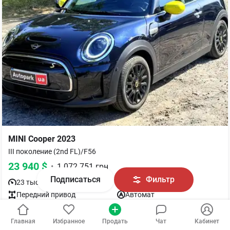
MINI
Cooper
2023
III поколение (2nd FL)/F56
23 940
$
•
1 072 751
грн
Подписаться
Фильтр
23 тыс. км
Передний
привод
Автомат
Электро
Киев
Главная
Избранное
Продать
Чат
Кабинет
Проверенный VIN
Почти новый