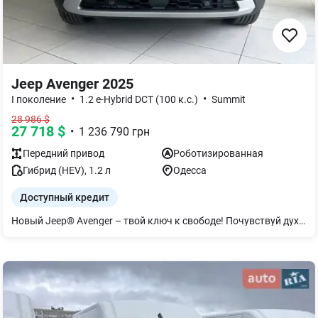
Jeep Avenger 2025
•
•
I поколение
1.2 e-Hybrid DCT (100 к.с.)
Summit
28 986
$
27 718
$
•
1 236 790
грн
Передний
привод
Роботизированная
Гибрид (HEV)
,
1.2
л
Одесса
Доступный кредит
Новый Jeep® Avenger – твой ключ к свободе! Почувствуй дух приключений с компактным кроссовером, который сочетает в себе легендарный стиль Jeep, передовые технологии и непревзойденную функциональность! Почему Jeep Avenger Стильный дизайн: Яркий вид, привлекающий внимание. Электро или гибрид: Выбирай экономичную электрическую версию или универсальный гибрид. Готовность к приключениям: Устойчивость к любым дорогам и условиям. Технологии: Современные системы безопасности и инновационная мультимедиа. Отправляйся в путешествие с комфортом и свободой! Jeep Avenger – это твой идеальный спутник для города и бездорожья. Узнай детали и запишись на тест-драйв уже сегодня!