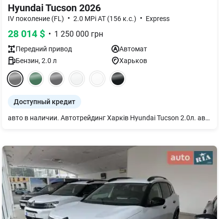
Hyundai Tucson 2026
•
•
IV поколение (FL)
2.0 MPi AT (156 к.с.)
Express
28 014
$
•
1 250 000
грн
Передний
привод
Автомат
Бензин
,
2.0
л
Харьков
Доступный кредит
авто в наличии. Автотрейдинг Харків Hyundai Tucson 2.0л. автомат 4х2, комплектация-Express, цвет салона-черный, цвет авто-графит, 2026 г.в. приобрести возможно: - за наличные -в кредит - в лизинг -есть трейд ин - есть доставка по Украине (оплачивается отдельно) Ждем Вас.