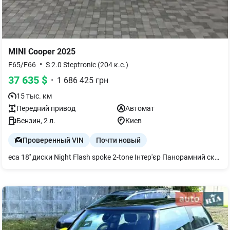
MINI
Cooper
2025
•
F65/F66
S 2.0 Steptronic (204 к.с.)
37 635
$
•
1 686 425
грн
15 тыс. км
Передний
привод
Автомат
Бензин
, 2 л.
Киев
Проверенный VIN
Почти новый
еса 18'' диски Night Flash spoke 2-tone Інтер'єр Панорамний скляний люк з електроприводом, Екстер'єр Чорний дах, Оптика Cвітлодіодні фари з розширеним змістом, Мультимедіа та зв'язок Акустична система 'Harman Kardon',Бездротова зарядка з охолодженням пристрою,