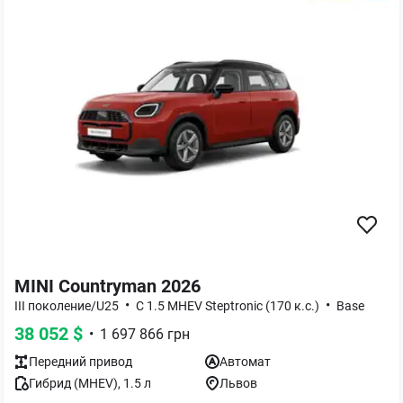
MINI Countryman 2026
•
•
III поколение/U25
C 1.5 MHEV Steptronic (170 к.с.)
Base
38 052
$
•
1 697 866
грн
Передний
привод
Автомат
Гибрид (MHEV)
,
1.5
л
Львов