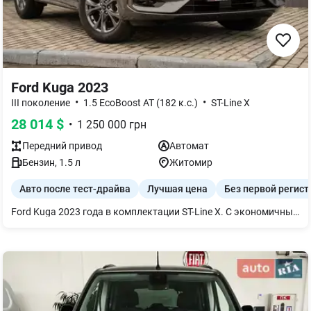
Ford Kuga 2023
•
•
III поколение
1.5 EcoBoost AT (182 к.с.)
ST-Line X
28 014
$
•
1 250 000
грн
Передний
привод
Автомат
Бензин
,
1.5
л
Житомир
Авто после тест-драйва
Лучшая цена
Без первой регис
Ford Kuga 2023 года в комплектации ST-Line X. С экономичным и мощным 1.5-литровым бензиновым двигателем EcoBoost (182 л. с.). С автоматической коробкой передач и передним приводом. Автомобиль имеет современные технологии безопасности и комфорта, просторный салон, вместительный багажник, идеально подходит для города и путешествий. Автомобиль оснащенный: • Двухзонный климат-контроль • Безключевой доступ и запуск двигателя • Адаптивный круиз-контроль • Система удержания в смузе • Датчики дождя и света • Камера заднего вида и парктроники • Подогрев передних сидений и руля • LED-оптика (фары, ходовые огни) Именно эти функции помогут вам легко и комфортно чувствовать себя в любых путешествиях и преодолевать любое расстояние Авто после тест-драйва Пробег - 13 688 км. Пенсионный фонд оплачено