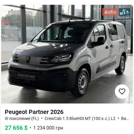
Peugeot Partner 2026
•
•
III поколение (FL)
CrewCab 1.5 BlueHDi МТ (100 к.с.) L2
Base
27 656
$
•
1 234 000
грн