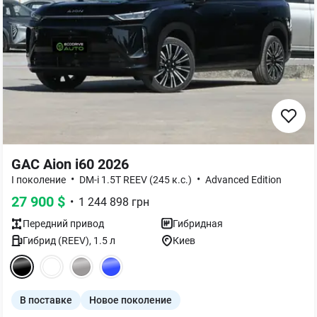
GAC Aion i60 2026
•
•
I поколение
DM-i 1.5T REEV (245 к.с.)
Advanced Edition
27 900
$
•
1 244 898
грн
Передний
привод
Гибридная
Гибрид (REEV)
,
1.5
л
Киев
В поставке
Новое поколение