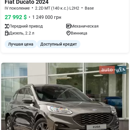
Fiat Ducato 2024
•
•
IV поколение
2.2D MT (140 к.с.) L2H2
Base
27 992
$
•
1 249 000
грн
Передний
привод
Механическая
Дизель
,
2.2
л
Винница
Лучшая цена
Доступный кредит