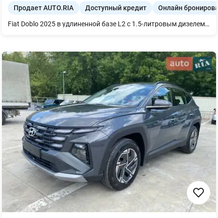
Продает AUTO.RIA
Доступный кредит
Онлайн брониров
Fiat Doblo 2025 в удлиненной базе L2 с 1.5-литровым дизелем BlueHDi (100 л.с.) и механической трансмиссией — это образец утилитарности, созданный для профессионалов, которые считают каждую копейку стоимости километра и нуждаются в максимальном полезном объеме в компактном формате. Несмотря на базовое исполнение, автомобиль в 2025 году предлагает современный пакет безопасности и эргономичное рабочее место, а удлиненный кузов позволяет перевозить грузы значительных габаритов, сохраняя при этом легковую маневренность и образцовую топливную экономичность на уровне 4.5–5.0 л/100 км. Двигатель на 100 л.с. ориентирован на спокойную, но тяговитую доставку (250 Нм), что в сочетании с простой механикой и выносливой подвеской делает этот Doblo максимально ликвидным и дешевым в сервисе инструментом, идеальным для городской логистики и малого бизнеса.