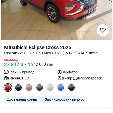
Mitsubishi Eclipse Cross 2025
•
•
I поколение (FL)
1.5 T-MIVEC CVT (150 к.с.) 4x4
Invite
29 092
$
27 817
$
•
1 242 000
грн
Полный
привод
Вариатор
Бензин
,
1.5
л
Днепр (Днепропетровск)
Доступный кредит
Зафиксированный курс