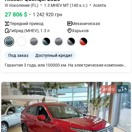
•
•
III поколение (FL)
1.3 MHEV MT (140 к.с.)
Acenta
27 806
$
•
1 242 920
грн
Передний
привод
Механическая
Гибрид (MHEV)
,
1.3
л
Харьков
Под заказ
Доступный кредит
Гарантия 3 года, или 100000 км. На электрические компоненты силовой установки 5 лет, или 100000 км.