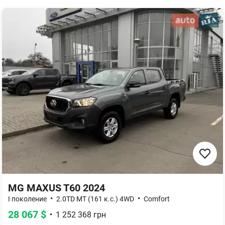
MG MAXUS T60 2024
•
•
I поколение
2.0TD MT (161 к.с.) 4WD
Comfort
28 067
$
•
1 252 368
грн