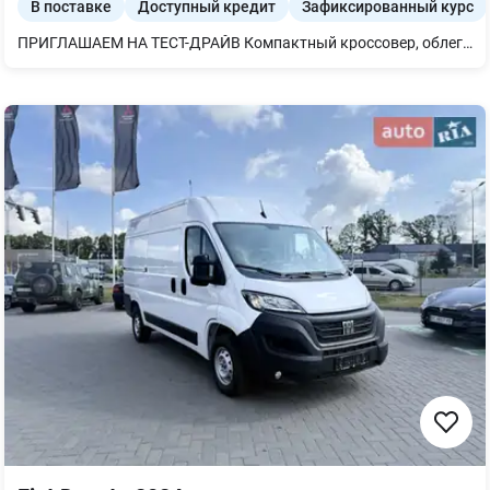
В поставке
Доступный кредит
Зафиксированный курс
ПРИГЛАШАЕМ НА ТЕСТ-ДРАЙВ Компактный кроссовер, облегчающий передвижение по городу. С пространством для пяти человек и их снаряжения, новая Puma делает поездки более приятными и комфортными благодаря полностью обновленному интерьеру, большим цифровым дисплеям, самым современным возможностям подключения и передовым технологиям вождения. Два больших экрана позволяют водителям всегда быть в курсе событий и контролировать ситуацию. 12.8" цифровая приборная панель. Посмотрите все, что вам нужно знать. 12” SYNC® сенсорный экран. Будьте всегда в курсе событий: интенсивность движения, погода, карты и ваша любимая музыка. В авто Puma вы сможете подзарядиться с помощью беспроводного зарядного устройства. Он встроен в центральную консоль, так что сохраняет салон чистым и не загроможденным. БОЛЬШОЕ ПРОСТРАНСТВО ДЛЯ ХРАНЕНИЯ Новый автомобиль Ford Puma предлагает 456 литров багажного пространства (1126 литров со сложенными задними сиденьями). Это включает дополнительные 80 литров хранилища Megabox для вашего габаритного багажа.