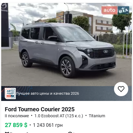
Лучшее авто цены и качества
2026
Ford Tourneo Courier 2025
•
•
II поколение
1.0 Ecoboost AT (125 к.с.)
Titanium
27 859
$
•
1 243 061
грн