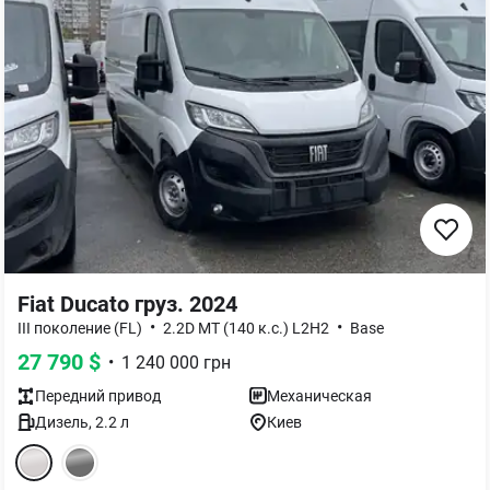
Fiat Ducato груз. 2024
•
•
III поколение (FL)
2.2D MT (140 к.с.) L2H2
Base
27 790
$
•
1 240 000
грн
Передний
привод
Механическая
Дизель
,
2.2
л
Киев