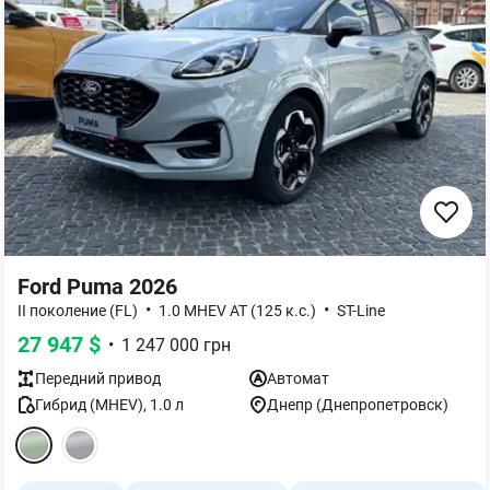
Ford Puma 2026
•
•
II поколение (FL)
1.0 MHEV AT (125 к.с.)
ST-Line
27 947
$
•
1 247 000
грн
Передний
привод
Автомат
Гибрид (MHEV)
,
1.0
л
Днепр (Днепропетровск)