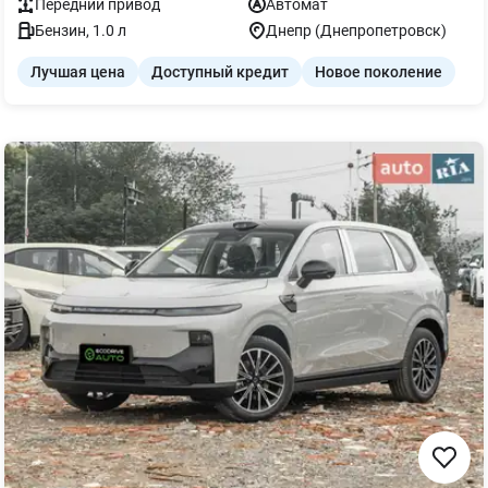
Передний
привод
Автомат
Бензин
,
1.0
л
Днепр (Днепропетровск)
Лучшая цена
Доступный кредит
Новое поколение