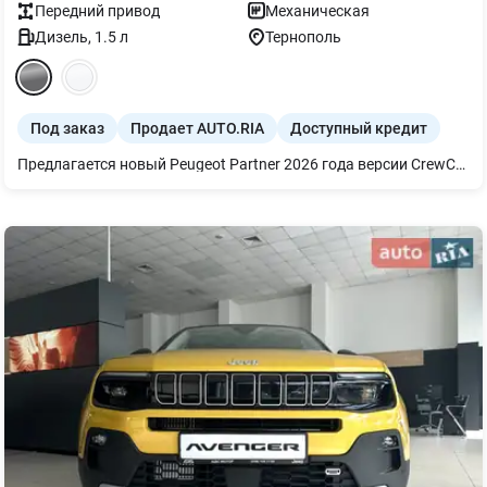
Передний
привод
Механическая
Дизель
,
1.5
л
Тернополь
Под заказ
Продает AUTO.RIA
Доступный кредит
Предлагается новый Peugeot Partner 2026 года версии CrewCab Base. Этот практичный минивэн оснащен экономичным дизельным двигателем. Механическая коробка передач обеспечивает надежное управление. Стальной металлик подчеркивает современный вид модели. Сочетает функциональность кузова и сдержанный дизайн.