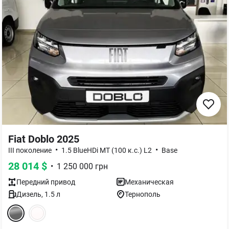
Fiat Doblo 2025
•
•
III поколение
1.5 BlueHDi MT (100 к.с.) L2
Base
28 014
$
•
1 250 000
грн
Передний
привод
Механическая
Дизель
,
1.5
л
Тернополь