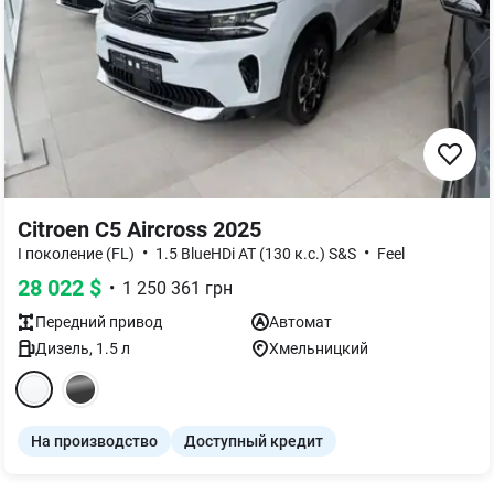
Citroen C5 Aircross 2025
•
•
I поколение (FL)
1.5 BlueHDi AT (130 к.с.) S&S
Feel
28 022
$
•
1 250 361
грн
Передний
привод
Автомат
Дизель
,
1.5
л
Хмельницкий
На производство
Доступный кредит