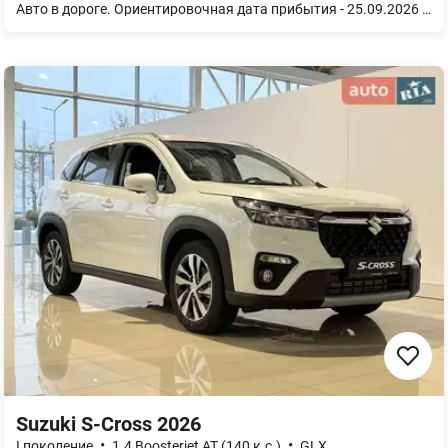
Авто в дороге. Ориентировочная дата прибытия - 25.09.2026 Гибридный автомобиль Aion i60 REEV 210 Advanced Edition 2WD 2026, Night Black, коричневый салон Это современный седан с системой увеличенного запаса хода (REEV), который сочетает преимущества электромобиля с практичностью бензинового генератора. Модель обеспечивает комфортное и экономичное передвижение как в городских условиях, так и во время длительных поездок. Исполнение в цвете Night Black с серым салоном подчеркивает сдержанный и премиальный характер автомобиля. Автомобиль отличается просторным салоном, комфортной подвеской и современным набором технологий для водителя и пассажиров. Цифровая панель приборов, мультимедийная система нового поколения и комплекс интеллектуальных ассистентов помогают сделать каждую поездку максимально удобной и безопасной. Благодаря продуманной эргономике, качественным материалам отделки и высокому уровню комфорта Aion i60 станет отличным выбором для ежедневного использования и семейных путешествий. Aion i60 REEV 210 Advanced Edition 2WD 2026: Силовая установка мощностью 245 л.с. (180 кВт) обеспечивает разгон от 0 до 100 км/ч примерно за 7,8 с, а максимальный крутящий момент 280 Н·м гарантирует комфортное ускорение в любых дорожных условиях. Полный запас хода: до 1240 км (CLTC), с возможностью преодолеть до 210 км исключительно на электротяге (CLTC). Максимальная скорость: 180 км/ч. Количество моторов/Тип привода: одномоторный / передний привод (FWD). Комплектация Advanced Edition: - Сиденья из натуральной кожи. - Электрорегулировка сидений первого ряда. - Подогрев, вентиляция, память настроек и массаж сидений первого ряда. - Электрические двери багажника с функцией памяти. - Адаптивный круиз-контроль (ACC). - Система интеллектуальной помощи водителю GAC GSD. - Автоматическое экстренное торможение (AEB). - Панорамное изображение высокой четкости на 360°. - Аудиосистема ADiGO Sound (11 динамиков). - 14,6-дюймовый центральный экран управления. - Виртуальный мобильный Bluetooth-ключ. - Беспроводная зарядка для мобильных телефонов (50 Вт). - Wi-Fi в автомобиле. - Электрическое складывание и подогрев внешних зеркал. - Подогрев руля.
Suzuki S-Cross 2026
•
•
I поколение
1.4 Boosterjet AT (140 к.с.)
GLX