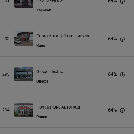
«АВТОРИНА»
64
%
291
Харьков
Cupra Авто-Київ на Нивках
64
%
292
Киев
Global Electric
64
%
293
Одесса
Honda Рівне Автоград
64
%
294
Ровно