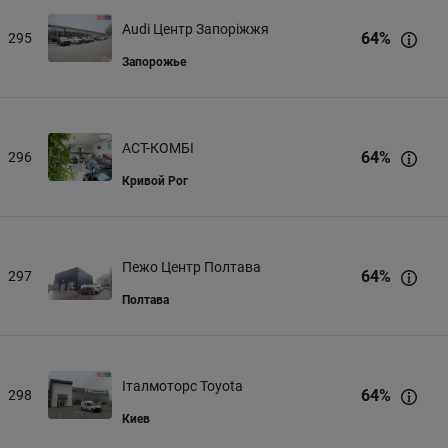
Audi Центр Запоріжжя
64
%
295
Запорожье
АСТ-КОМБІ
64
%
296
Кривой Рог
Пежо Центр Полтава
64
%
297
Полтава
Італмоторс Toyota
64
%
298
Киев