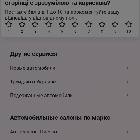
сторінці є зрозумілою та корисною?
Поставте бал від 1 до 10 та прокоментуйте вашу
відповідь у відповідному полі.
1
2
3
4
5
6
7
8
9
10
Другие сервисы
Новые автомобили
Трейд-ин в Украине
Подержанные автомобили
Автомобильные салоны по марке
Автосалоны Ниссан