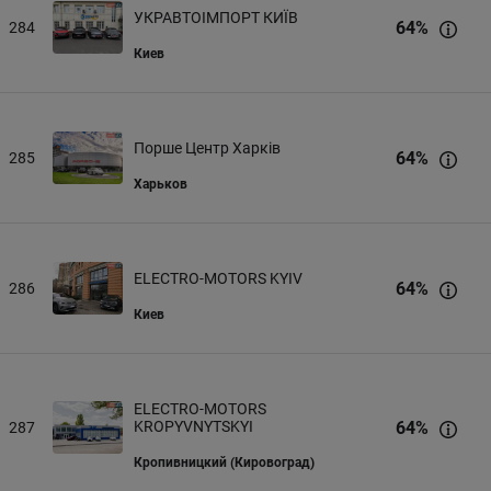
УКРАВТОІМПОРТ КИЇВ
64
%
284
Киев
Порше Центр Харків
64
%
285
Харьков
ELECTRO-MOTORS KYIV
64
%
286
Киев
ELECTRO-MOTORS
KROPYVNYTSKYI
64
%
287
Кропивницкий (Кировоград)