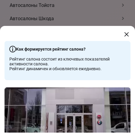
Автосалоны Тойота
Автосалоны Шкода
Автосалоны Хюндай
Автосалоны Пежо
Как формируется рейтинг салона?
Автосалоны Фольксваген
Рейтинг салона состоит из ключевых показателей
активности салона.
Рейтинг динамичен и обновляется ежедневно.
Автосалоны Рено
Автосалоны Митсубиси
Автосалоны Ситроен
Показать еще