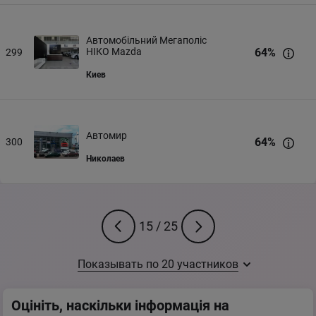
Автомобільний Мегаполіс
НІКО Mazda
64
%
299
Киев
Автомир
64
%
300
Николаев
15
/
25
Показывать по
20
участников
Оцініть, наскільки інформація на