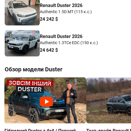
Renault Duster 2026
Authentic 1.5D MT (115 к.с.)
24 242
$
Renault Duster 2026
Authentic 1.3TCe EDC (150 к.с.)
24 642
$
Обзор модели
Duster
Гібридний Duster з 4х4 / Перший
Тест-драйв Renault 