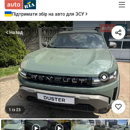
Підтримати збір на авто для ЗСУ
Назад
1
із
23