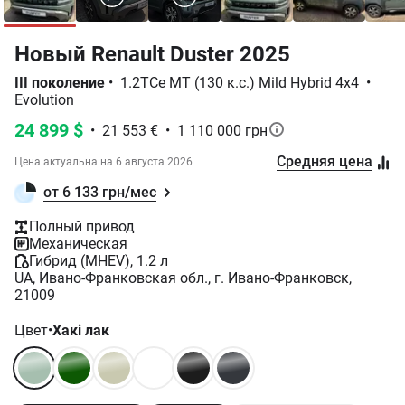
Новый Renault Duster 2025
III поколение
•
1.2TCe MT (130 к.с.) Mild Hybrid 4x4
•
Evolution
24 899 $
•
21 553 €
•
1 110 000 грн
Средняя цена
Цена актуальна на
6 августа 2026
от 6 133 грн/мес
Полный привод
Механическая
Гибрид (MHEV), 1.2 л
UA, Ивано-Франковская обл., г. Ивано-Франковск,
21009
Цвет
•
Хакі лак