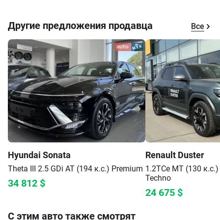
Другие предложения продавца
Все
Hyundai
Sonata
Renault
Duster
Theta III 2.5 GDi AT (194 к.с.)
Premium
1.2TCe MT (130 к.с.)
Techno
34 812
$
24 675
$
С этим авто также смотрят