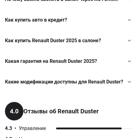
Как купить авто в кредит?
Как купить Renault Duster 2025 в салоне?
Какая гарантия на Renault Duster 2025?
Какие модификации доступны для Renault Duster?
Renault
Duster
у кредит
Techno
Renault
Express
у кредит
1.3TCe EDC (150 к.с.)
4.0
Отзывы об Renault Duster
от 1 161 700 грн
Renault
Express Combi
у кредит
1.2TCe MT (130 к.с.) Mild Hybrid 4x4
4.3
•
Управление
Renault
Express Van
у кредит
от 1 100 000 грн