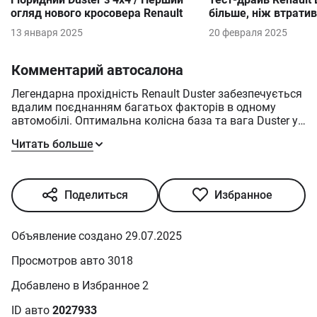
огляд нового кросовера Renault
більше, ніж втратив
13 января 2025
20 февраля 2025
Комментарий автосалона
Легендарна прохідність Renault Duster забезпечується
вдалим поєднанням багатьох факторів в одному
автомобілі. Оптимальна колісна база та вага Duster у
поєднанні з системою повного приводу виводять
Читать больше
автомобіль зі складних позашляхових умов – піску,
броду чи снігу. Кліренс 210 мм (найкращий у класі),
короткі кути з’їзду 33° та заїзду 30° дозволяють без
остраху долати круті схили, глибокі колії та оминати
Поделиться
Избранное
кам’янисті перешкоди ґрунтових та гірських доріг. При
цьому електропідсилювач керма та енергоємна
підвіска зберігають легкість маневрування та
Объявление создано 29.07.2025
плавність ходу.
Просмотров авто 3018
Добавлено в Избранное 2
ID авто
2027933