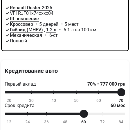
Renault Duster 2025
VF1RJF01х74хххх04
III поколение
Кроссовер
•
5 дверей
•
5 мест
Гибрид (MHEV)
,
1.2 л
•
6.1 л на 100 км
Механическая
•
6-ст
Полный
Кредитование авто
Первый вклад
70
%
•
777 000
грн
20
30
40
50
60
70
Срок кредита
60
мес
12
24
36
48
60
72
84