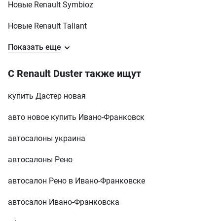
Новые Renault Symbioz
Дастера знайде свій покупець,
якому потрібно надійність,
проходимість, простота і
Новые Renault Taliant
економічність в витратах, без
додаткових плюшок і мяких панелєк
Показать еще
салону. Вище описав плюси. З
мінусів можу віднести, якість лед
приборки і відсутність нормального
С Renault Duster также ищут
тахометру він йде лінією з
позначками 1 - 3 - 5 - 6 об\хв Якість
купить Дастер новая
камери заднього виду. В порівнянні
з попередниками трошки нижчий
авто новое купить Ивано-Франковск
багажник менший об'єм Більш
жорстка ходовка в порівнянні з
попередниками але це компенсація
автосалоны украина
за кращу рульожку
автосалоны Рено
автосалон Рено в Ивано-Франковске
автосалон Ивано-Франковска