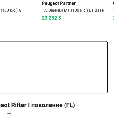
Peugeot
Partner
(180 к.с.)
GT
1.5 BlueHDi МТ (100 к.с.) L1
Base
23 252
$
eot Rifter I поколение (FL)