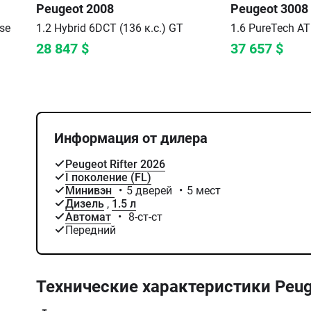
Peugeot
2008
Peugeot
3008
se
1.2 Hybrid 6DCT (136 к.с.)
GT
1.6 PureTech AT 
28 847
$
37 657
$
Информация от дилера
Peugeot Rifter 2026
I поколение (FL)
Минивэн
•
5 дверей
•
5 мест
Дизель
,
1.5 л
Автомат
•
8-ст-ст
Передний
Технические характеристики
Peug