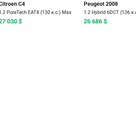
Citroen
C4
Peugeot
2008
1.2 PureTech EAT8 (130 к.с.)
Max
1.2 Hybrid 6DCT (136 к.
27 030
$
26 686
$