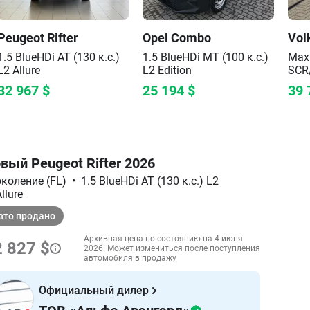
Peugeot
Rifter
Opel
Combo
Vol
1.5 BlueHDi AT (130 к.с.)
1.5 BlueHDi MT (100 к.с.)
Maxi
L2
Allure
L2
Edition
SCR
32 967
$
25 194
$
39 
вый Peugeot Rifter 2026
околение (FL)
•
1.5 BlueHDi AT (130 к.с.) L2
llure
вто продано
Архивная цена по состоянию на 4 июня
 827 $
2026. Может измениться после поступления
автомобиля в продажу
Официальный дилер