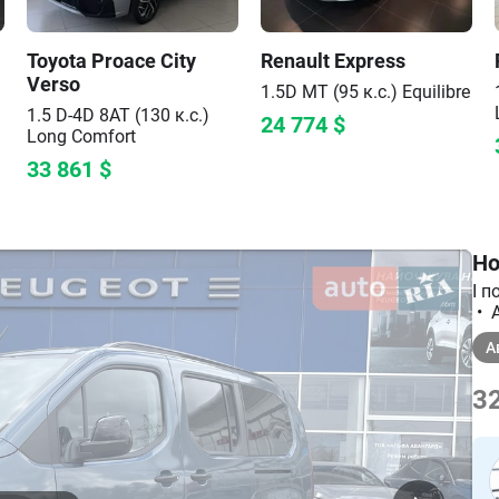
Toyota
Proace City
Renault
Express
Verso
1.5D МТ (95 к.с.)
Equilibre
1.5 D-4D 8AT (130 к.с.)
24 774
$
Long
Comfort
33 861
$
Но
I п
•
A
А
32