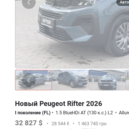
Новый Peugeot Rifter 2026
I поколение (FL)
•
1.5 BlueHDi AT (130 к.с.) L2
•
Allur
32 827 $
•
28 544 €
•
1 463 740 грн