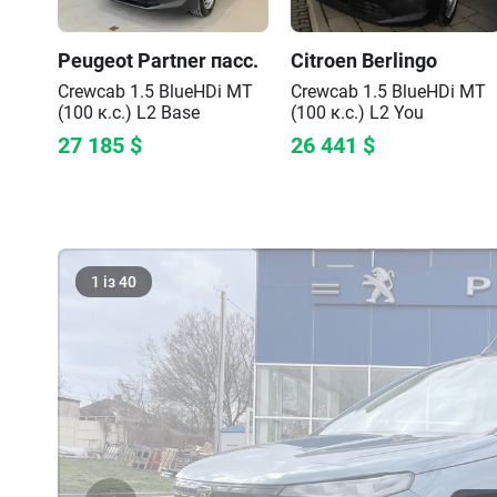
Peugeot
Partner пасс.
Citroen
Berlingo
Crewcab 1.5 BlueHDi MT
Crewcab 1.5 BlueHDi MT
(100 к.с.) L2
Base
(100 к.с.) L2
You
27 185
$
26 441
$
1
із
40