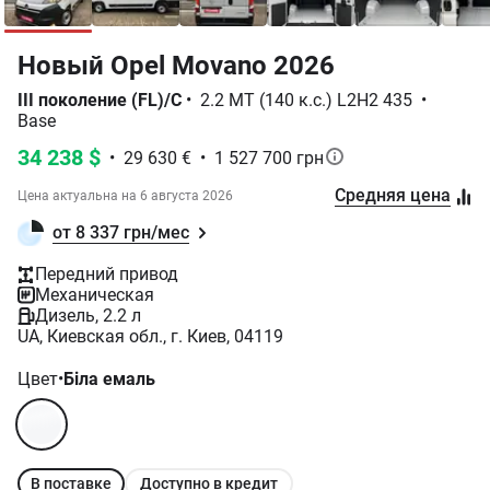
Новый Opel Movano 2026
III поколение (FL)/C
•
2.2 MT (140 к.с.) L2H2 435
•
Base
34 238 $
•
29 630 €
•
1 527 700 грн
Средняя цена
Цена актуальна на
6 августа 2026
от 8 337 грн/мес
Передний привод
Механическая
Дизель, 2.2 л
UA, Киевская обл., г. Киев, 04119
Цвет
•
Біла емаль
В поставке
Доступно в кредит