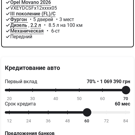
Opel Movano 2026
VXEYDCSFх12хххх05
III поколение (FL)/C
Фургон
•
5 дверей
•
3 мест
Дизель
,
2.2 л
•
8.5 л на 100 км
Механическая
•
6-ст
Передний
Кредитование авто
Первый вклад
70
%
•
1 069 390
грн
20
30
40
50
60
70
Срок кредита
60
мес
12
24
36
48
60
72
84
Предложения банков