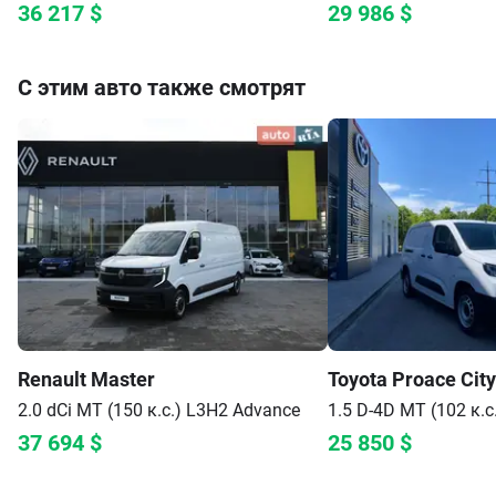
36 217
$
29 986
$
С этим авто также смотрят
Renault
Master
Toyota
Proace City
2.0 dCi MT (150 к.с.) L3H2
Advance
1.5 D-4D MT (102 к.с
37 694
$
25 850
$