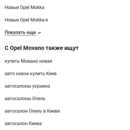
от 1 527 700 грн
Новые Opel Mokka
Opel
Movano
у кредит
Новые Opel Mokka-e
Opel
Vivaro
у кредит
Показать еще
Opel
Zafira
у кредит
С Opel Movano также ищут
Opel
Zafira Life
у кредит
купить Мовано новая
авто новое купить Киев
автосалоны украина
автосалоны Опель
автосалон Опель в Киеве
автосалон Киева