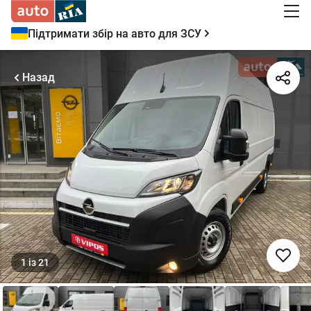
Підтримати збір на авто для ЗСУ
Назад
1
із
21