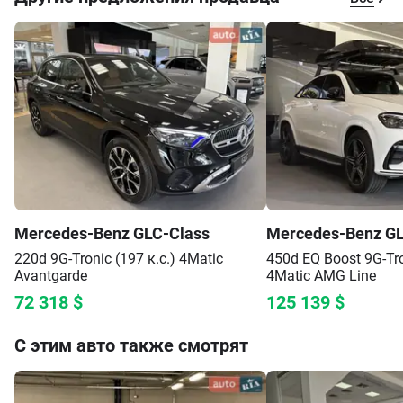
Задня поворотна вісь
Освітлення DIGITAL LIGHT з функцією проекції
Пакет Premium Plus
Панорамний дах
Проекційний дисплей
Burmester® 4D surround sound system
Клімат-контроль THERMOTRONIC 4 зони
та ін.
Деталі по телефону.
Mercedes-Benz
GLC-Class
Mercedes-Benz
GL
220d 9G-Tronic (197 к.с.) 4Matic
450d EQ Boost 9G-Tro
Avantgarde
4Matic
AMG Line
72 318
$
125 139
$
С этим авто также смотрят