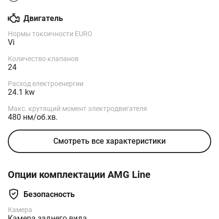
Двигатель
Нормы токсичности EURO
Vi
Количество клапанов
24
Расход електроенергии
24.1 kw
Макс. крутящий момент электродвигателя
480 нм/об.хв.
Смотреть все характеристики
Опции комплектации AMG Line
Безопасность
Камера
Камера заднего вида