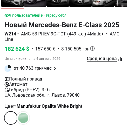
21
додавання в избранное
Новый Mercedes-Benz E-Class 2025
W214
•
AMG 53 PHEV 9G-TCT (449 к.с.) 4Matic+
•
AMG
Line
182 624 $
•
157 650 €
•
8 150 505 грн
Средняя цена
Цена актуальна на
4 августа 2026
от 40 763 грн/мес
Полный привод
Автомат
Гибрид (PHEV), 3.0 л
UA, Львовская обл., г. Львов, 79040
Цвет
•
Manufaktur Opalite White Bright