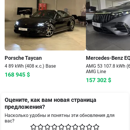
Porsche
Taycan
Mercedes-Benz
E
4 89 kWh (408 к.с.)
Base
AMG 53 107.8 kWh (6
AMG Line
168 945
$
157 302
$
Оцените, как вам новая страница
предложения?
Насколько удобны и понятны эти обновления для
вас?