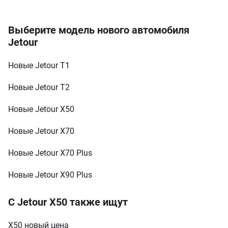
Premium
Выберите модель нового автомобиля
1.5 TCI DCT (147 к.с.)
Jetour
T1
у кредит
Jetour
от 780 000 грн
Jetour
T2
у кредит
Новые Jetour T1
Luxury
Jetour
X50
у кредит
Новые Jetour T2
1.5 DVVT MT (113 к.с.)
Jetour
X70
у кредит
от 720 000 грн
Новые Jetour X50
Jetour
X70 Plus
у кредит
Новые Jetour X70
Jetour
X90 Plus
у кредит
Новые Jetour X70 Plus
Новые Jetour X90 Plus
С Jetour X50 также ищут
Х50 новый цена