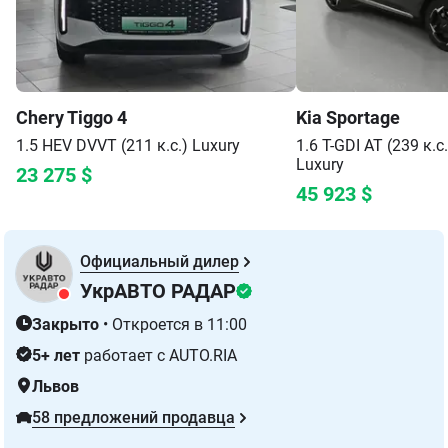
Chery
Tiggo 4
Kia
Sportage
1.5 HEV DVVT (211 к.с.)
Luxury
1.6 T-GDI AT (239 к.с
Luxury
23 275
$
45 923
$
Официальный дилер
УкрАВТО РАДАР
Закрыто
•
Откроется в 11:00
5+ лет
работает с AUTO.RIA
Львов
58 предложений продавца