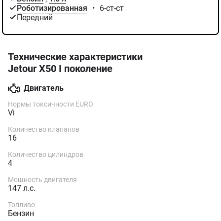
Роботизированная
•
6-ст-ст
Передний
Технические характеристики
Jetour X50 I поколение
Двигатель
Нормы токсичности EURO
Vi
Количество клапанов
16
Количество цилиндров
4
Мощность двигателя
147 л.с.
Топливо
Бензин