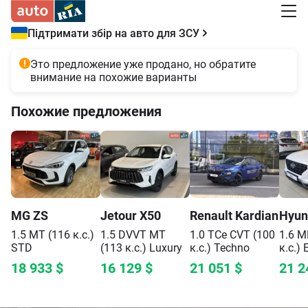
Підтримати збір на авто для ЗСУ
Это предложение уже продано, но обратите
внимание на похожие варианты
Похожие предложения
MG
ZS
Jetour
X50
Renault
Kardian
Hyun
1.5 MT (116 к.с.)
1.5 DVVT MT
1.0 TCe CVT (100
1.6 M
STD
(113 к.с.)
Luxury
к.с.)
Techno
к.с.)
18 933
$
16 129
$
21 051
$
21 2