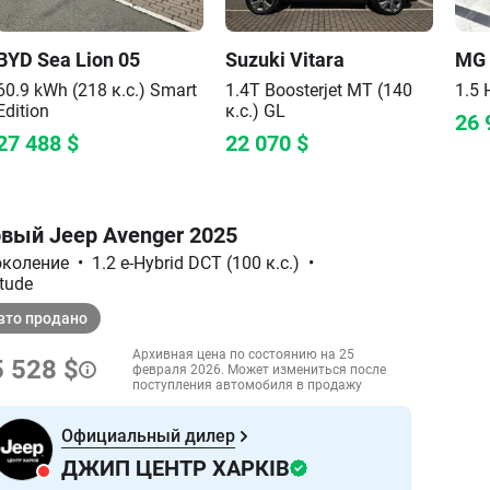
BYD
Sea Lion 05
Suzuki
Vitara
MG
60.9 kWh (218 к.с.)
Smart
1.4T Boosterjet MT (140
1.5 
Edition
к.с.)
GL
26 
27 488
$
22 070
$
вый Jeep Avenger 2025
поколение
•
1.2 e-Hybrid DCT (100 к.с.)
•
itude
вто продано
Архивная цена по состоянию на 25
 528 $
февраля 2026. Может измениться после
поступления автомобиля в продажу
Официальный дилер
ДЖИП ЦЕНТР ХАРКІВ